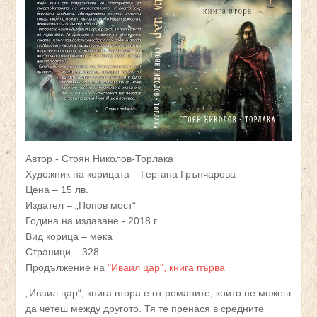
Автор - Стоян Николов-Торлака
Художник на корицата – Гергана Грънчарова
Цена – 15 лв.
Издател – „Попов мост“
Година на издаване - 2018 г.
Вид корица – мека
Страници – 328
Продължение на
"Иваил цар", книга първа
„Иваил цар“, книга втора е от романите, които не можеш
да четеш между другото. Тя те пренася в средните