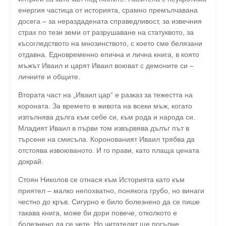
енергия частица от историята, срамно премълчавана
досега – за нераздадената справедливост, за извечния
страх по тези земи от разрушаване на статуквото, за
късогледството на мнозинството, с което сме белязани
отдавна. Едновременно епична и лична книга, в която
мъжът Иваил и царят Иваил воюват с демоните си –
личните и общите.
Втората част на „Иваил цар“ е разказ за тежестта на
короната. За времето в живота на всеки мъж, когато
изпълнява дълга към себе си, към рода и народа си.
Младият Иваил в първи том извървява дълъг път в
търсене на смисъла. Коронованият Иваил трябва да
отстоява извоюваното. И го прави, като плаща цената
докрай.
Стоян Николов се отнася към Историята като към
приятел – малко непохватно, понякога грубо, но винаги
честно до кръв. Сигурно е било болезнено да се пише
такава книга, може би дори повече, отколкото е
болезнено да се чете. Но читателят ще погълне