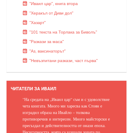
"Иваил цар", книга втора
"Херакъл от Диви дол"
"Хазарт"
"101 текста на Торлака за Биволъ"
"Разкази за маса"
"Аз, ваксинаторът"
"Невъзпитани разкази, част първа"
ЧИТАТЕЛИ ЗА ИВАИЛ
“На средата на „Иваил цар“ съм и с удоволствие
чета книгата. Много ми харесва как Стоян е
изградил образа на Ивайло – толкова
противоречив и интересен. Много майсторски е
пресъздал и действителността от онази епоха.
Несигурността, която са усещали хората по