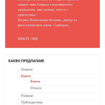
нашите земи.
Романът е изключително
увлекателен, има съспенс, чете се с
удоволствие.
”,
Багряна Попвасилева-Беланже, доктор на
филологическите науки, Сорбоната
ВИЖТЕ ОЩЕ
КАКВО ПРЕДЛАГАМЕ
Новини
Книги
Книги
Откъси
Разкази
Публицистика