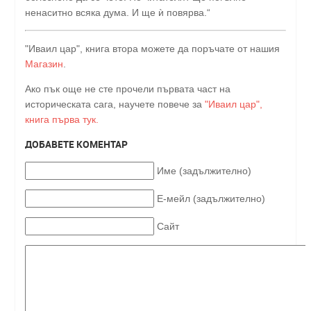
ненаситно всяка дума. И ще ѝ повярва.“
"Иваил цар", книга втора можете да поръчате от нашия
Магазин
.
Ако пък още не сте прочели първата част на
историческата сага, научете повече за
"Иваил цар",
книга първа тук.
ДОБАВЕТЕ КОМЕНТАР
Име (задължително)
Е-мейл (задължително)
Сайт