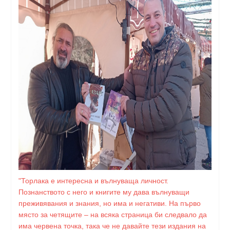
"Торлака е интересна и вълнуваща личност.
Познанството с него и книгите му дава вълнуващи
преживявания и знания, но има и негативи. На първо
място за четящите – на всяка страница би следвало да
има червена точка, така че не давайте тези издания на