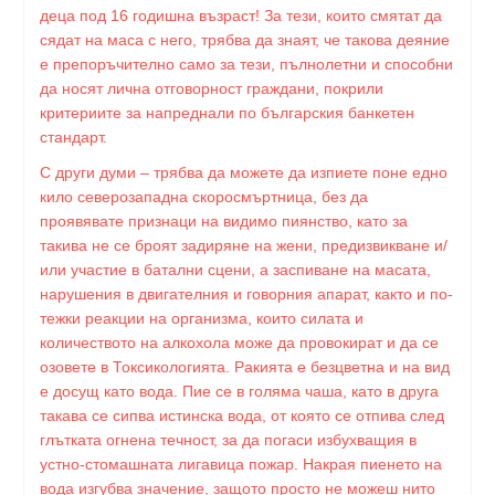
деца под 16 годишна възраст! За тези, които смятат да
сядат на маса с него, трябва да знаят, че такова деяние
е препоръчително само за тези, пълнолетни и способни
да носят лична отговорност граждани, покрили
критериите за напреднали по българския банкетен
стандарт.
С други думи – трябва да можете да изпиете поне едно
кило северозападна скоросмъртница, без да
проявявате признаци на видимо пиянство, като за
такива не се броят задиряне на жени, предизвикване и/
или участие в батални сцени, а заспиване на масата,
нарушения в двигателния и говорния апарат, както и по-
тежки реакции на организма, които силата и
количеството на алкохола може да провокират и да се
озовете в Токсикологията. Ракията е безцветна и на вид
е досущ като вода. Пие се в голяма чаша, като в друга
такава се сипва истинска вода, от която се отпива след
глътката огнена течност, за да погаси избухващия в
устно-стомашната лигавица пожар. Накрая пиенето на
вода изгубва значение, защото просто не можеш нито