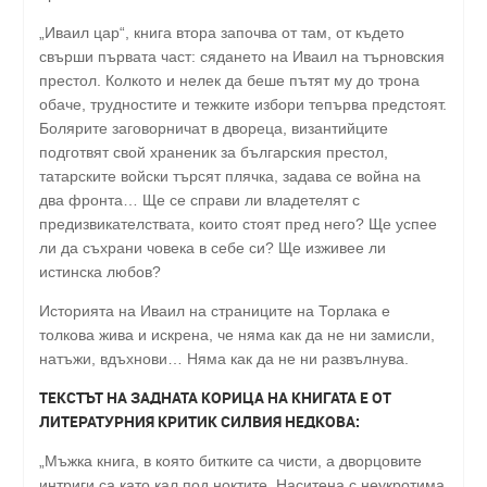
„Иваил цар“, книга втора започва от там, от където
свърши първата част: сядането на Иваил на търновския
престол. Колкото и нелек да беше пътят му до трона
обаче, трудностите и тежките избори тепърва предстоят.
Болярите заговорничат в двореца, византийците
подготвят свой храненик за българския престол,
татарските войски търсят плячка, задава се война на
два фронта… Ще се справи ли владетелят с
предизвикателствата, които стоят пред него? Ще успее
ли да съхрани човека в себе си? Ще изживее ли
истинска любов?
Историята на Иваил на страниците на Торлака е
толкова жива и искрена, че няма как да не ни замисли,
натъжи, вдъхнови… Няма как да не ни развълнува.
ТЕКСТЪТ НА ЗАДНАТА КОРИЦА НА КНИГАТА Е ОТ
ЛИТЕРАТУРНИЯ КРИТИК СИЛВИЯ НЕДКОВА:
„Мъжка книга, в която битките са чисти, а дворцовите
интриги са като кал под ноктите. Наситена с неукротима