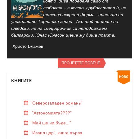
която бива победена само от
любовта – в често грубоватата ѝ, но
толкова искрена форма, присъща на
уникалните Торлашки герои. Ако той пишеше на
шведски, не на специфичния си неподражаем
български, Юнас Юнасон щеше му диша прахта.
Христо Блажев
ПРОЧЕТЕТЕ ПОВЕЧЕ
КНИГИТЕ
"Северозападен романь"
"Автономията????"
"Май ше ни бъде..."
"Иваил цар", книга първа