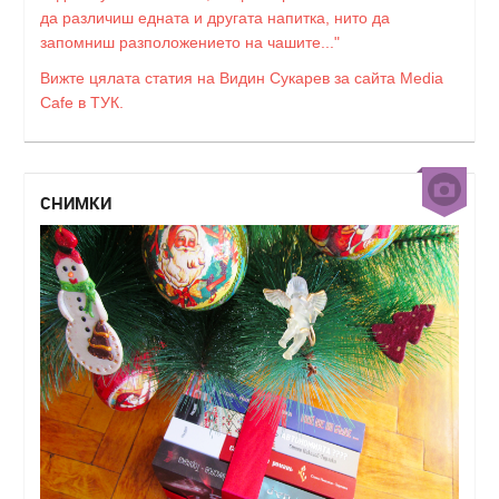
да различиш едната и другата напитка, нито да
запомниш разположението на чашите..."
Вижте цялата статия на Видин Сукарев за сайта Media
Cafe в ТУК.
СНИМКИ