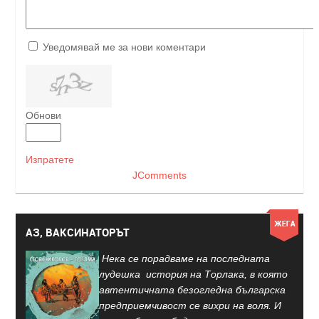
Уведомявай ме за нови коментари
Обнови
Изпратете
JComments
АЗ, ВАКСИНАТОРЪТ
Нека се порадваме на последната
лудешка история на Торлака, в която
автентичната безогледна българска
предприемчивост се вихри на воля. И