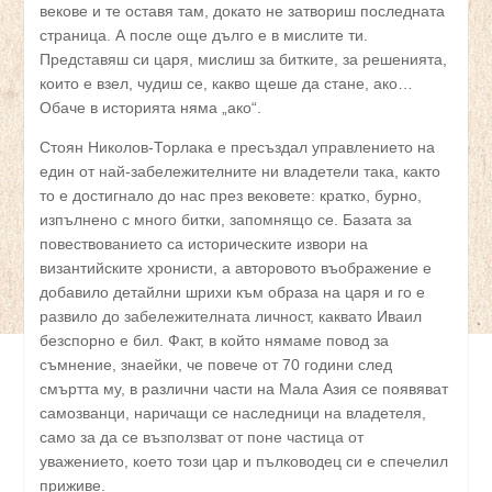
векове и те оставя там, докато не затвориш последната
страница. А после още дълго е в мислите ти.
Представяш си царя, мислиш за битките, за решенията,
които е взел, чудиш се, какво щеше да стане, ако…
Обаче в историята няма „ако“.
Стоян Николов-Торлака е пресъздал управлението на
един от най-забележителните ни владетели така, както
то е достигнало до нас през вековете: кратко, бурно,
изпълнено с много битки, запомнящо се. Базата за
повествованието са историческите извори на
византийските хронисти, а авторовото въображение е
добавило детайлни шрихи към образа на царя и го е
развило до забележителната личност, каквато Иваил
безспорно е бил. Факт, в който нямаме повод за
съмнение, знаейки, че повече от 70 години след
смъртта му, в различни части на Мала Азия се появяват
самозванци, наричащи се наследници на владетеля,
само за да се възползват от поне частица от
уважението, което този цар и пълководец си е спечелил
приживе.