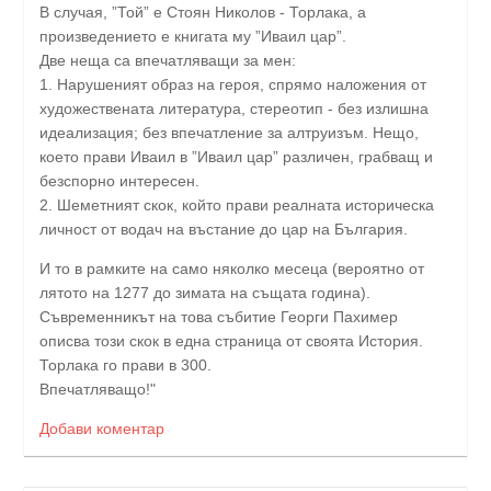
В случая, ”Той” е Стоян Николов -
Торлака
, а
произведението е книгата му ”Иваил цар”.
Две неща са впечатляващи за мен:
1. Нарушеният образ на героя, спрямо наложения от
художествената литература, стереотип - без излишна
идеализация; без впечатление за алтруизъм. Нещо,
което прави Иваил в ”Иваил цар” различен, грабващ и
безспорно интересен.
2. Шеметният скок, който прави реалната историческа
личност от водач на въстание до цар на България.
И то в рамките на само няколко месеца (вероятно от
лятото на 1277 до зимата на същата година).
Съвременникът на това събитие Георги Пахимер
описва този скок в една страница от своята История.
Торлака
го прави в 300.
Впечатляващо!"
Добави коментар