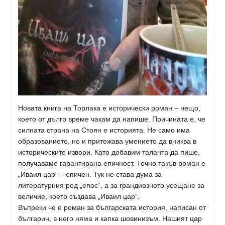
Новата книга на Торлака е исторически роман – нещо,
което от дълго време чакам да напише. Причината е, че
силната страна на Стоян е историята. Не само има
образованието, но и притежава умението да вниква в
историческите извори. Като добавим таланта да пише,
получаваме гарантирана епичност. Точно такъв роман е
„Иваил цар“ – епичен. Тук не става дума за
литературния род „епос“, а за грандиозното усещане за
величие, което създава „Иваил цар“.
Въпреки че е роман за българската
история, написан от
българин, в него няма и капка шовинизъм. Нашият цар