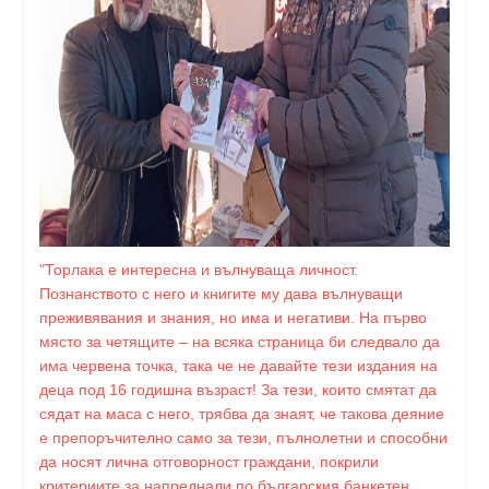
"Торлака е интересна и вълнуваща личност.
Познанството с него и книгите му дава вълнуващи
преживявания и знания, но има и негативи. На първо
място за четящите – на всяка страница би следвало да
има червена точка, така че не давайте тези издания на
деца под 16 годишна възраст! За тези, които смятат да
сядат на маса с него, трябва да знаят, че такова деяние
е препоръчително само за тези, пълнолетни и способни
да носят лична отговорност граждани, покрили
критериите за напреднали по българския банкетен