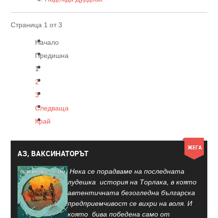
Страница 1 от 3
Начало
Предишна
1
2
3
Следваща
Край
АЗ, ВАКСИНАТОРЪТ
Нека се порадваме на последната
лудешка история на Торлака, в която
автентичната безогледна българска
предприемчивост се вихри на воля. И
която бива победена само от