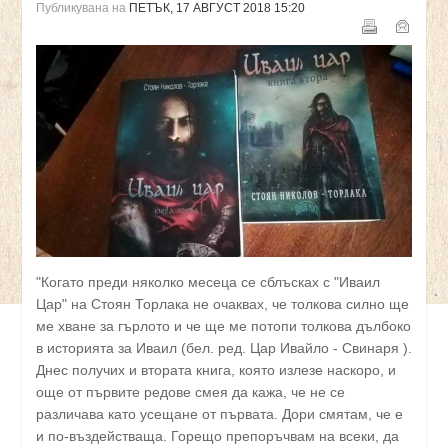
Публикувана на
ПЕТЪК, 17 АВГУСТ 2018 15:20
"Когато преди няколко месеца се сблъсках с "Иваил
Цар" на Стоян Торлака не очаквах, че толкова силно ще
ме хване за гърлото и че ще ме потопи толкова дълбоко
в историята за Иваил (бел. ред. Цар Ивайло - Свинаря ).
Днес получих и втората книга, която излезе наскоро, и
още от първите редове смея да кажа, че не се
различава като усещане от първата. Дори смятам, че е
и по-въздействаща. Горещо препоръчвам на всеки, да