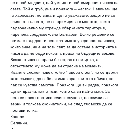
не е най-мъдрият, най-умният и най-смиреният човек на
света. Той е груб, див и понякога – жесток. Невинаги ще
го харесвате, но винаги ще го уважавате, защото не се
влияе от тълпата, не се примирява с мястото, което
първоначално му отрежда обърканата територия,
наречена средновековна България. Всяко решение се
взима с твърдост и непоклатимата увереност на човек,
който знае, че е на този свят, за да остане в историята и
никога да не бъде покрит с праха на бъдещите векове.
Всяка стъпка се прави без страх от смъртта, а
отсъствието му може да ви стресне на моменти.
Иваил е сложен човек, който "говори с Бог", но се държи
като езичник; до себе си има хора, които го обичат, но
пак се чувства самотен. Понякога ще ви радва, понякога
ще ви дразни, както тези, които са ви най-близки. За
него се носят противоречиви слухове, но всички са
верни и толкова окончателни, че след тях може да се
постави точка:
Копеле.
Селянин.