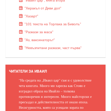
"Иваил цар", книга втора
"Херакъл от Диви дол"
"Хазарт"
"101 текста на Торлака за Биволъ"
"Разкази за маса"
"Аз, ваксинаторът"
"Невъзпитани разкази, част първа"
ЧИТАТЕЛИ ЗА ИВАИЛ
“На средата на „Иваил цар“ съм и с удоволствие
чета книгата. Много ми харесва как Стоян е
изградил образа на Ивайло – толкова
противоречив и интересен. Много майсторски е
пресъздал и действителността от онази епоха.
Несигурността, която са усещали хората по