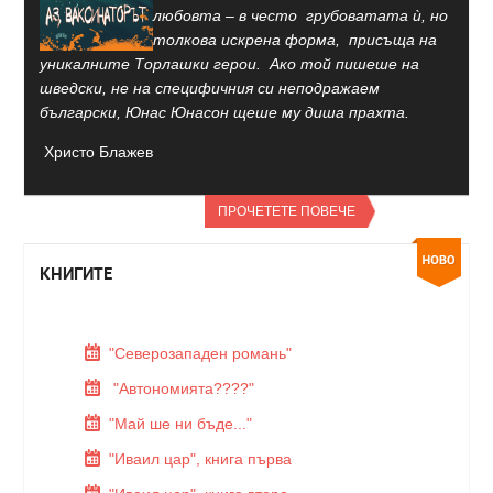
любовта – в често грубоватата ѝ, но
толкова искрена форма, присъща на
уникалните Торлашки герои. Ако той пишеше на
шведски, не на специфичния си неподражаем
български, Юнас Юнасон щеше му диша прахта.
Христо Блажев
ПРОЧЕТЕТЕ ПОВЕЧЕ
КНИГИТЕ
"Северозападен романь"
"Автономията????"
"Май ше ни бъде..."
"Иваил цар", книга първа