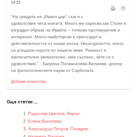
14:15
“На средата на „Иваил цар“ съм и с
удоволствие чета книгата. Много ми харесва как Стоян е
изградил образа на Ивайло – толкова противоречив и
интересен. Много майсторски е пресъздал и
действителността от онази епоха. Несигурността, която
са усещали хората по нашите земи.
Романът е
изключително увлекателен, има съспенс, чете се с
удоволствие.
” - Багряна Попвасилева-Беланже, доктор
на филологическите науки от Сорбоната
Добави коментар
Още статии ...
Радослав Цвятков, Варна:
Елена Василева:
Александър Петров, Пловдив:
Надежда Дурдова