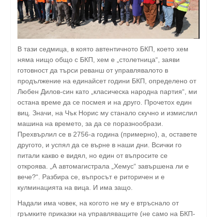
В тази седмица, в която автентичното БКП, което хем
няма нищо общо с БКП, хем е „столетница“, заяви
готовност да търси реванш от управлявалото в
продължение на единайсет години БКП, определено от
Любен Дилов-син като „класическа народна партия“, ми
остана време да се посмея и на друго. Прочетох един
виц. Значи, на Чък Норис му станало скучно и измислил
машина на времето, за да се поразнообрази.
Прехвърлил се в 2756-а година (примерно), а, оставете
другото, и успял да се върне в наши дни. Всички го
питали какво е видял, но един от въпросите се
откроява. „А автомагистрала „Хемус“ завършена ли е
вече?“. Разбира се, въпросът е риторичен и е
кулминацията на вица. И има защо.
Надали има човек, на когото не му е втръснало от
гръмките приказки на управляващите (не само на БКП-