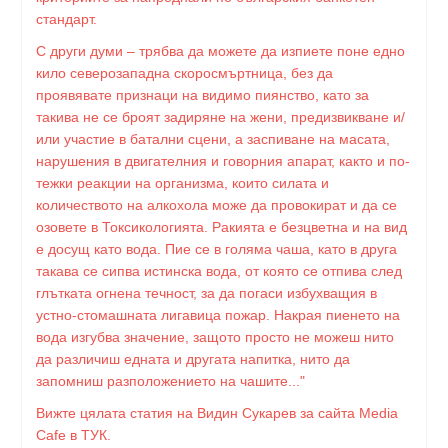
стандарт.
С други думи – трябва да можете да изпиете поне едно
кило северозападна скоросмъртница, без да
проявявате признаци на видимо пиянство, като за
такива не се броят задиряне на жени, предизвикване и/
или участие в батални сцени, а заспиване на масата,
нарушения в двигателния и говорния апарат, както и по-
тежки реакции на организма, които силата и
количеството на алкохола може да провокират и да се
озовете в Токсикологията. Ракията е безцветна и на вид
е досущ като вода. Пие се в голяма чаша, като в друга
такава се сипва истинска вода, от която се отпива след
глътката огнена течност, за да погаси избухващия в
устно-стомашната лигавица пожар. Накрая пиенето на
вода изгубва значение, защото просто не можеш нито
да различиш едната и другата напитка, нито да
запомниш разположението на чашите..."
Вижте цялата статия на Видин Сукарев за сайта Media
Cafe в ТУК.