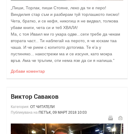
„Пиши, Торлак, пиши Стояне, леко да ти е перо!
Виндилия стар съм и разбирам туй торлашкото писмо!
Чета, братко, и се кефя, никогиш я не видвал, толкова
убави книги, чета си и теб ХВАЛА!
Ма, с тоя Иваил ми го укара одве...сеги требе да чекам
втората част... Ти наблегай на перото, я че юскам таа
чаша. И че рием с копитото дотогива. Те е'а у
пустиняко... накострежи ма и се изсуня, като мокра
връв. Ама че тръпим, оти нема язе да си я напиша.“
Добави коментар
Виктор Саваков
Категория:
ОТ ЧИТАТЕЛИ
Публикувана на
ПЕТЪК, 09 МАРТ 2018 10:03