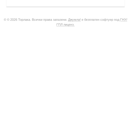
© © 2026 Торлака. Всички права запазени.
Джумла!
е безплатен софтуер под
ГНУ/
ГПЛ лиценз.