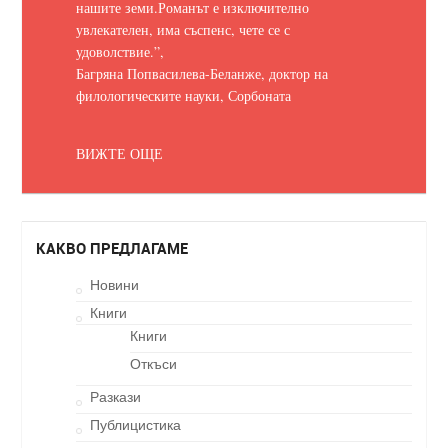
нашите земи.
Романът е изключително
увлекателен, има съспенс, чете се с
удоволствие.
”,
Багряна Попвасилева-Беланже, доктор на
филологическите науки, Сорбоната
ВИЖТЕ ОЩЕ
КАКВО ПРЕДЛАГАМЕ
Новини
Книги
Книги
Откъси
Разкази
Публицистика