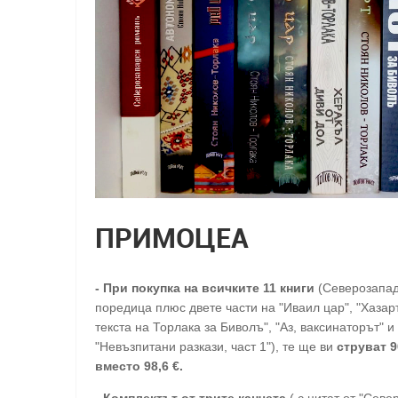
ПРИМОЦЕА
-
При покупка на всичките 11 книги
(Северозапа
поредица плюс двете части на "Иваил цар", "Хазарт
текста на Торлака за Биволъ", "Аз, ваксинаторът" и
"Невъзпитани разкази, част 1"), те ще ви
струват 9
вместо 98,6 €.
- Комплектът от трите канчета
( с цитат от "Сев