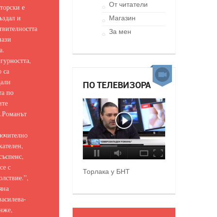
От читатели
торски е
ъздал и
Магазин
твителността
За мен
нази
а.
гурността,
о са
щали
ПО ТЕЛЕВИЗОРА
та по
ите
.
Романът
ючително
кателен,
съспенс,
се с
Торлака у БНТ
олствие.
”,
яна
асилева-
нже,