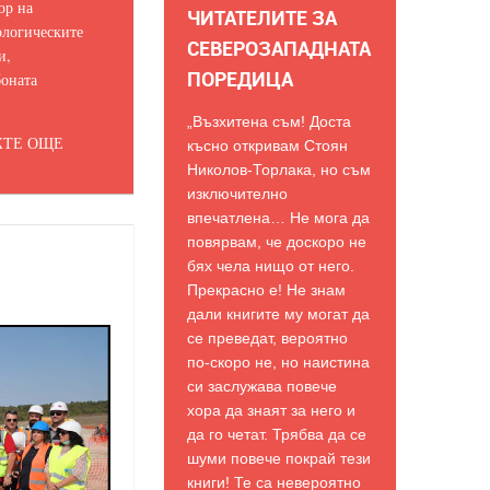
ор на
ЧИТАТЕЛИТЕ ЗА
логическите
СЕВЕРОЗАПАДНАТА
и,
ПОРЕДИЦА
оната
„Възхитена съм! Доста
ТЕ ОЩЕ
късно откривам Стоян
Николов-Торлака, но съм
изключително
впечатлена… Не мога да
повярвам, че доскоро не
бях чела нищо от него.
Прекрасно е! Не знам
дали книгите му могат да
се преведат, вероятно
по-скоро не, но наистина
си заслужава повече
хора да знаят за него и
да го четат. Трябва да се
шуми повече покрай тези
книги! Те са невероятно