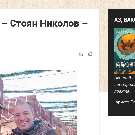
АЗ, ВА
 – Стоян Николов –
Ако той п
неподраж
прахта.
Христо Б