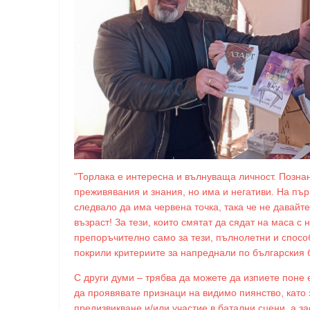
"Торлака е интересна и вълнуваща личност. Познан
преживявания и знания, но има и негативи. На пър
следвало да има червена точка, така че не давайт
възраст! За тези, които смятат да сядат на маса с н
препоръчително само за тези, пълнолетни и спосо
покрили критериите за напреднали по българския 
С други думи – трябва да можете да изпиете поне
да проявявате признаци на видимо пиянство, като 
предизвикване и/или участие в батални сцени, а з