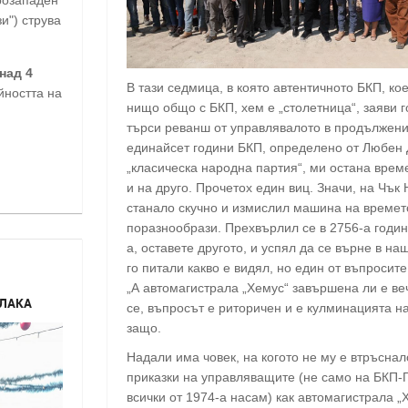
и") струва
над 4
В тази седмица, в която автентичното БКП, ко
йността на
нищо общо с БКП, хем е „столетница“, заяви г
търси реванш от управлявалото в продължени
единайсет години БКП, определено от Любен 
„класическа народна партия“, ми остана врем
и на друго. Прочетох един виц. Значи, на Чък
станало скучно и измислил машина на времето
поразнообрази. Прехвърлил се в 2756-а годин
а, оставете другото, и успял да се върне в на
го питали какво е видял, но един от въпросите
„А автомагистрала „Хемус“ завършена ли е ве
РЛАКА
се, въпросът е риторичен и е кулминацията н
защо.
Надали има човек, на когото не му е втръснал
приказки на управляващите (не само на БКП-
всички от 1974-а насам) как автомагистрала „