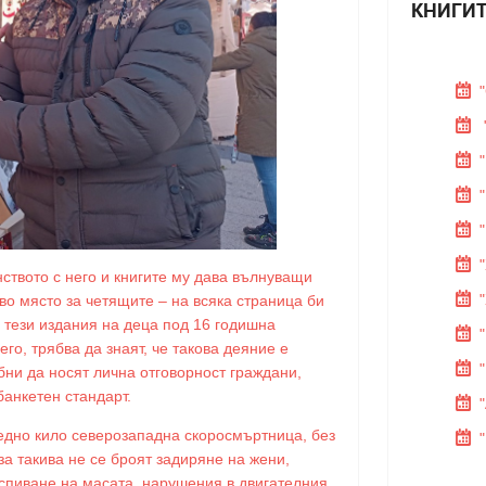
КНИГИТ
ството с него и книгите му дава вълнуващи
во място за четящите – на всяка страница би
е тези издания на деца под 16 годишна
его, трябва да знаят, че такова деяние е
бни да носят лична отговорност граждани,
банкетен стандарт.
 едно кило северозападна скоросмъртница, без
за такива не се броят задиряне на жени,
аспиване на масата, нарушения в двигателния