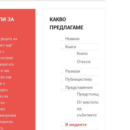
ЛИ ЗА
КАКВО
ПРЕДЛАГАМЕ
средата на
Новини
ил цар“
Книги
и с
Книги
олствие
Откъси
 книгата.
го ми
Разкази
сва как
Публицистика
н е
Представяния
адил
Предстоящи
за на
ло –
От мястото
ова
на
иворечив
събитието
тересен.
В медиите
го