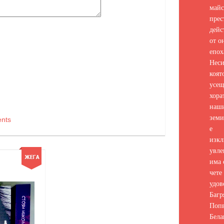
майс
прес
дейс
от о
епох
Неси
коят
усе
хора
наш
земи
nts
е
изкл
увле
има 
чете 
удов
Багр
Попв
Бела