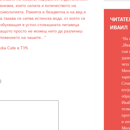
ганизма, които силата и количеството на
сикологията. Ракията е безцветна и на вид е
ЧИТАТЕ
а такава се сипва истинска вода, от която се
и избухващия в устно-стомашната лигавица
ИВАИЛ
 защото просто не можеш нито да различиш
ложението на чашите..."
“На 
„Ива
dia Cafe в ТУК.
съм 
удов
чета
Мно
харе
)
Стоя
изгр
обра
Ивай
толк
прот
и ин
Мно