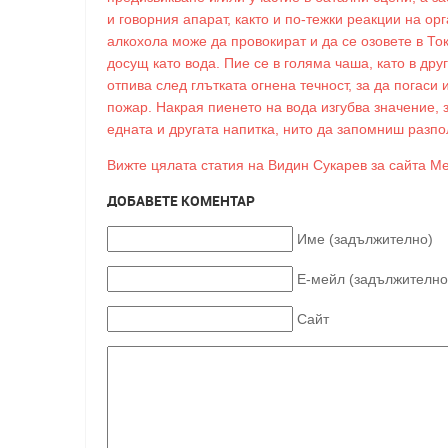
и говорния апарат, както и по-тежки реакции на ор
алкохола може да провокират и да се озовете в Ток
досущ като вода. Пие се в голяма чаша, като в друг
отпива след глътката огнена течност, за да погас
пожар. Накрая пиенето на вода изгубва значение,
едната и другата напитка, нито да запомниш разпо
Вижте цялата статия на Видин Сукарев за сайта Me
ДОБАВЕТЕ КОМЕНТАР
Име (задължително)
Е-мейл (задължително
Сайт