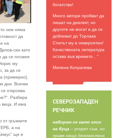
богатство!
Много автори пробват да
пишат на диалект, но
другите не могат и да се
ето хем няма
доближат до Торлака.
отовност да
Стилът му е невероятен!
е на
Качествената литература
Дилов-син като
остава във времето…“
е да се посмея
 Норис му
Милена Копралева
, за да се
а (примерно),
ВИЖТЕ ОЩЕ
ши дни. Всички
 се откроява.
че?“. Разбира
СЕВЕРОЗАПАДЕН
а вица. И има
РЕЧНИК
о от гръмките
набирам се като глис
ГЕРБ, а на
на буца
– упорит съм, но
Хемус“ ще е
правя нещо безсмислено