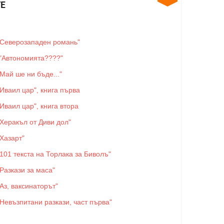
Е
"Северозападен романь"
"Автономията????"
"Май ше ни бъде..."
"Иваил цар", книга първа
"Иваил цар", книга втора
"Херакъл от Диви дол"
"Хазарт"
"101 текста на Торлака за Биволъ"
"Разкази за маса"
"Аз, ваксинаторът"
"Невъзпитани разкази, част първа"