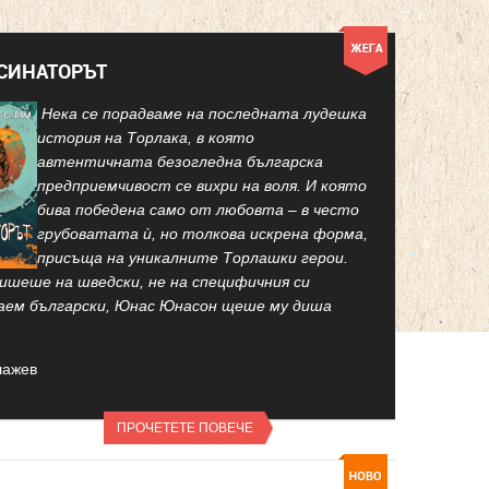
КСИНАТОРЪТ
Нека се порадваме на последната лудешка
история на Торлака, в която
автентичната безогледна българска
предприемчивост се вихри на воля. И която
бива победена само от любовта – в често
грубоватата ѝ, но толкова искрена форма,
присъща на уникалните Торлашки герои.
ишеше на шведски, не на специфичния си
аем български, Юнас Юнасон щеше му диша
лажев
ПРОЧЕТЕТЕ ПОВЕЧЕ