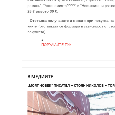
романь", "Автономията????" и "Невъзпитани разказ
28
€
вместо 30
€
.
-
Отстъпка получавате и винаги при покупка на 
книги
(отстъпката се формира в зависимост от сто
покупката)
.
ПОРЪЧАЙТЕ ТУК
В МЕДИИТЕ
„МОЯТ ЧОВЕК“ ПИСАТЕЛ – СТОЯН НИКОЛОВ – ТО