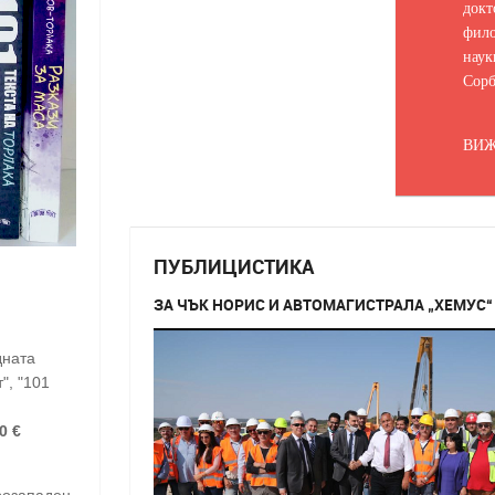
докт
фило
наук
Сорб
ВИЖ
ПУБЛИЦИСТИКА
ЗА ЧЪК НОРИС И АВТОМАГИСТРАЛА „ХЕМУС“
дната
", "101
0 €
ерозападен