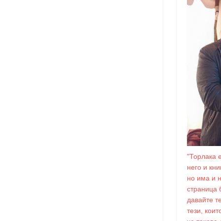
"Торлака 
него и кн
но има и 
страница 
давайте т
тези, коит