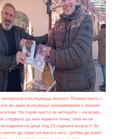
е интересна и вълнуваща личност. Познанството с
игите му дава вълнуващи преживявания и знания,
негативи. На първо място за четящите – на всяка
би следвало да има червена точка, така че не
ези издания на деца под 16 годишна възраст! За
о смятат да сядат на маса с него, трябва да знаят,