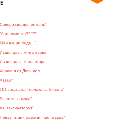
Е
"Северозападен романь"
"Автономията????"
"Май ше ни бъде..."
"Иваил цар", книга първа
"Иваил цар", книга втора
"Херакъл от Диви дол"
"Хазарт"
"101 текста на Торлака за Биволъ"
"Разкази за маса"
"Аз, ваксинаторът"
"Невъзпитани разкази, част първа"