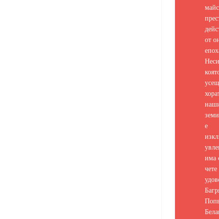
майс
прес
дейс
от о
епох
Неси
коят
усе
хора
наш
земи
е
изкл
увле
има 
чете 
удов
Багр
Попв
Бела