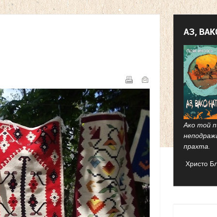
АЗ, ВА
Ако той п
неподраж
прахта.
Христо Б