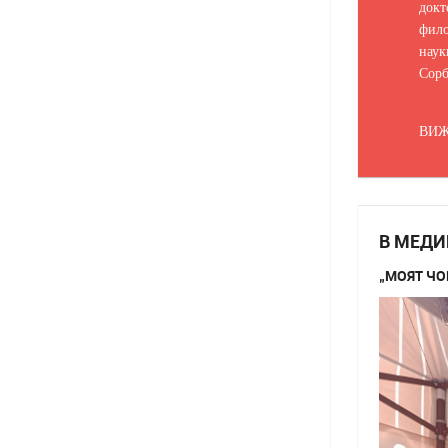
докт
фило
наук
Сорб
ВИЖ
В МЕДИ
„МОЯТ ЧО