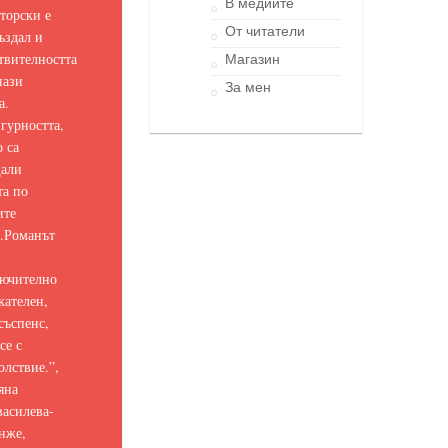
В медиите
торски е
От читатели
ъздал и
твителността
Магазин
нази
За мен
а.
гурността,
о са
щали
та по
ите
.
Романът
ючително
кателен,
съспенс,
се с
олствие.
”,
яна
асилева-
нже,