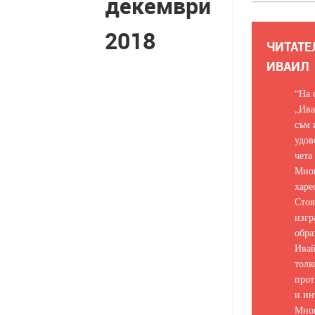
декември
2018
ЧИТАТЕ
ИВАИЛ
“На 
„Ива
съм 
удов
чета
Мно
харе
Стоя
изгр
обра
Ивай
толк
прот
и ин
Мно