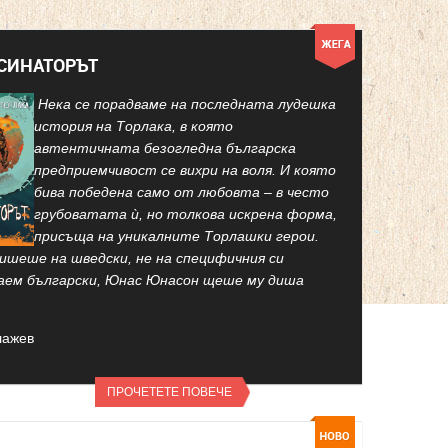
КСИНАТОРЪТ
Нека се порадваме на последната лудешка
история на Торлака, в която
автентичната безогледна българска
предприемчивост се вихри на воля. И която
бива победена само от любовта – в често
грубоватата ѝ, но толкова искрена форма,
присъща на уникалните Торлашки герои.
ишеше на шведски, не на специфичния си
аем български, Юнас Юнасон щеше му диша
лажев
ПРОЧЕТЕТЕ ПОВЕЧЕ