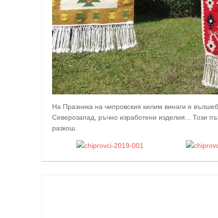
На Празника на чипровския килим винаги е вълшеб
Северозапад, ръчно изработени изделия... Този п
разкош.