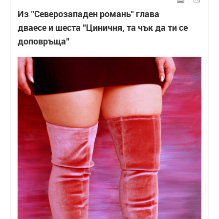
Из "Северозападен романь" глава
дваесе и шеста "Циничня, та чък да ти се
доповръща"