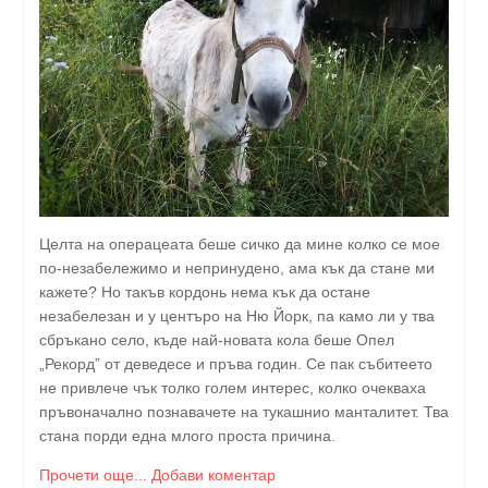
Целта на операцеата беше сичко да мине колко се мое
по-незабележимо и непринудено, ама кък да стане ми
кажете? Но такъв кордонь нема кък да остане
незабелезан и у центъро на Ню Йорк, па камо ли у тва
сбръкано село, къде най-новата кола беше Опел
„Рекорд” от деведесе и пръва годин. Се пак събитеето
не привлече чък толко голем интерес, колко очекваха
пръвоначално познавачете на тукашнио манталитет. Тва
стана порди една млого проста причина.
Прочети още...
Добави коментар