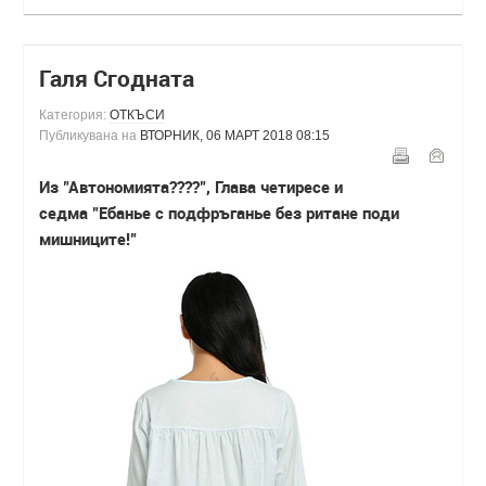
Галя Сгодната
Категория:
ОТКЪСИ
Публикувана на
ВТОРНИК, 06 МАРТ 2018 08:15
Из "Автономията????", Глава четиресе и
седма "Ебанье с подфръганье без ритане поди
мишниците!"