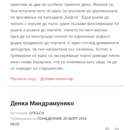
приготви за два не особено приятни дена. Жените се
беа изтупали като се едно са тръгнали на церемонеата
по връчванье на наградете „Бафта“. Едни рокли до
чатало с огръйе до пъпо, едни лъскави финтифюшки по
ушите и ръките до лактите, токчета по пегя високи…
Щеа да си изпотрошат ногите по изроненио асфалт,
додек преджапат до портата. С един поглед домакинята
заподозре, че тия напомпани със силиконь, ботокс и
гримирани се едно са застареващи порно дзвезди пикли
имат неква йерархеа, оти се изчекваха като овци, та да
се наредат по старшинство.
Прочети още...
Добави коментар
Денка Мандрамуняко
Категория:
ОТКЪСИ
Публикувана на
ПОНЕДЕЛНИК, 05 МАРТ 2018
09:03