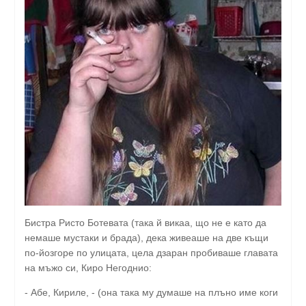
Бистра Ристо Ботевата (така й викаа, що не е като да
немаше мустаки и брада), дека живеаше на две къщи
по-йозгоре по улицата, цела дзаран пробиваше главата
на мъжо си, Киро Негоднио:
- Абе, Кириле, - (она така му думаше на плъно име коги