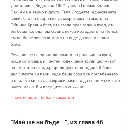
у читалище „Виделина 1902“ у село Големо Калище.
Пак. Ама е верно и друго. Галя Сгоднята, единсвената
вишиска и по съпричаснус секретарка на кмето на
Община Крадни брег, ги изведе през заднио вход, оти
ем беше Коледа, ем сфана некои йоз идеите на Пенко,
ем па беше железна мома на къде дваесе и седам-
осам.
Рече, че ше се връне да помага на родньио си край,
йоще коги баща й, честен човек, дека труди цел живот,
на смрътнио си одър преди десетина години й беше
дал сичките си пари, къде беше сбрал за погребенеето
и опелото си, та да завръши висшо и да се не мъчи като
ньего, макье й и предците на сички ни.
Прочети още...
Добави коментар
"Май ше ни бъде...", из глава 46