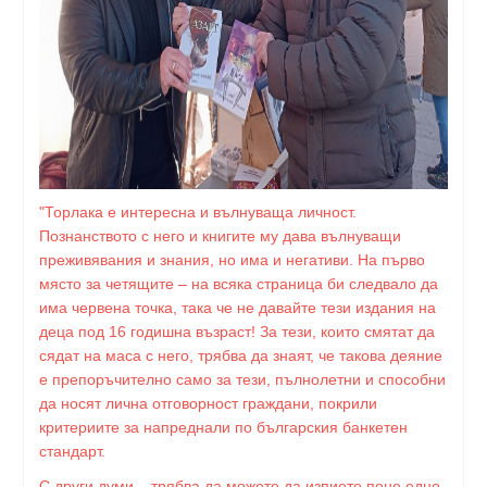
"Торлака е интересна и вълнуваща личност.
Познанството с него и книгите му дава вълнуващи
преживявания и знания, но има и негативи. На първо
място за четящите – на всяка страница би следвало да
има червена точка, така че не давайте тези издания на
деца под 16 годишна възраст! За тези, които смятат да
сядат на маса с него, трябва да знаят, че такова деяние
е препоръчително само за тези, пълнолетни и способни
да носят лична отговорност граждани, покрили
критериите за напреднали по българския банкетен
стандарт.
С други думи – трябва да можете да изпиете поне едно