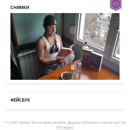
СНИМКИ
ФЕЙСБУК
© © 2026 Торлака. Всички права запазени.
Джумла!
е безплатен софтуер под
ГНУ/
ГПЛ лиценз.