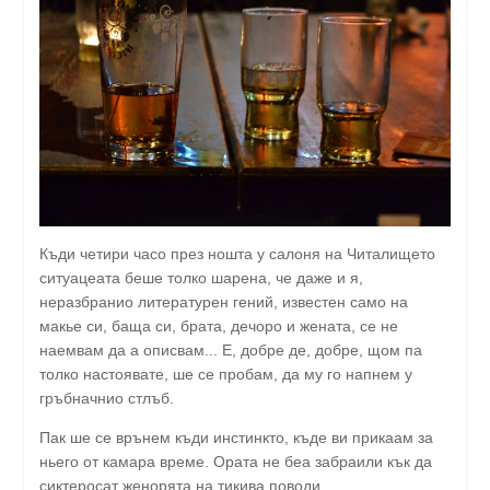
Къди четири часо през ношта у салоня на Читалището
ситуацеата беше толко шарена, че даже и я,
неразбранио литературен гений, известен само на
макье си, баща си, брата, дечоро и жената, се не
наемвам да а описвам... Е, добре де, добре, щом па
толко настоявате, ше се пробам, да му го напнем у
гръбначнио стлъб.
Пак ше се врънем къди инстинкто, къде ви прикаам за
ньего от камара време. Ората не беа забраили кък да
сиктеросат женорята на тикива поводи,