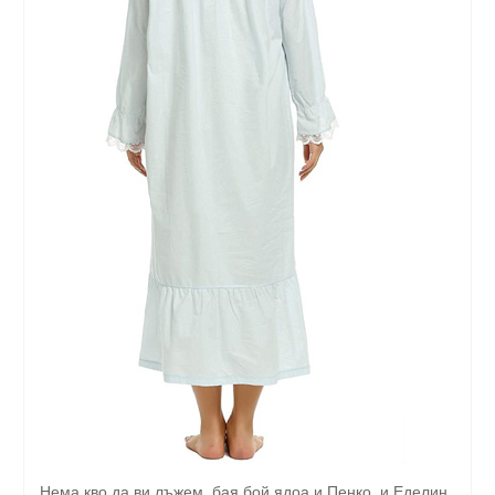
Нема кво да ви лъжем, бая бой ядоа и Пенко, и Еделин