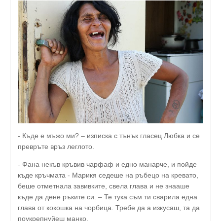
- Къде е мъжо ми? – изписка с тънък гласец Любка и се
превръте връз леглото.
- Фана некъв кръвив чарфаф и едно манарче, и пойде
къде кръчмата - Марикя седеше на ръбецо на кревато,
беше отметнала завивките, свела глава и не знааше
къде да дене ръките си. – Те тука съм ти сварила една
глава от кокошка на чорбица. Требе да а изкусаш, та да
поукрепнуйеш манко.