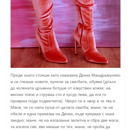
Преди ньего стоеше като наказана Денка Мандрамуняко
и си глеаше новите, купени за сватбата, обувки (длъги
до колената цръвени ботуше от изкуствен кожяк; на
високо токче и струваа сто и кусур лева, да нги го
проврем поди подметкята). Чворо си е чвор и те тва е.
Мани, че се напи пръв от целата сватба; мани, че не
обели и една приказка на Денка, къде кумуваа с ньеа
заедно; мани, че на излазанье залитна и сбра две маси,
та изсипа све, кво имаше по тех; мани, че проба да