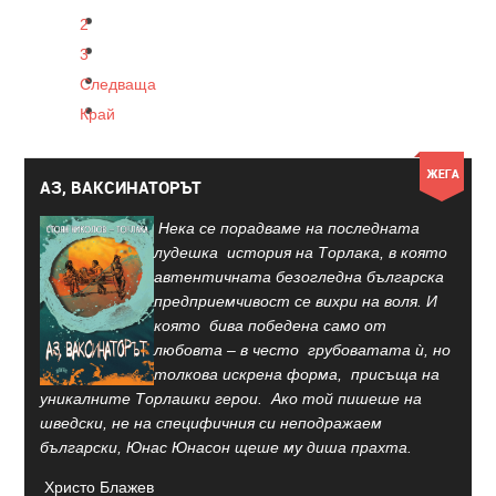
2
3
Следваща
Край
АЗ, ВАКСИНАТОРЪТ
Нека се порадваме на последната
лудешка история на Торлака, в която
автентичната безогледна българска
предприемчивост се вихри на воля. И
която бива победена само от
любовта – в често грубоватата ѝ, но
толкова искрена форма, присъща на
уникалните Торлашки герои. Ако той пишеше на
шведски, не на специфичния си неподражаем
български, Юнас Юнасон щеше му диша прахта.
Христо Блажев