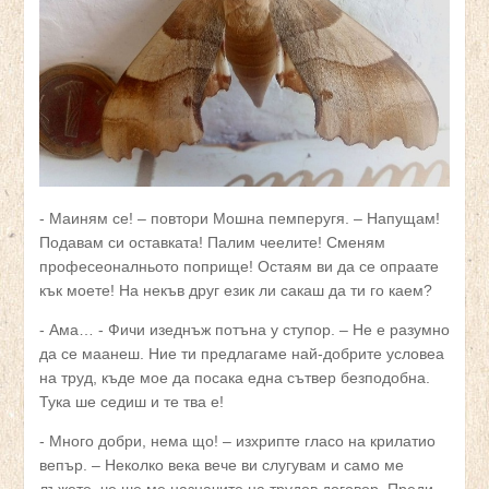
- Маиням се! – повтори Мошна пемперугя. – Напущам!
Подавам си оставката! Палим чеелите! Сменям
професеоналньото поприще! Остаям ви да се опраате
кък моете! На некъв друг език ли сакаш да ти го каем?
- Ама… - Фичи изеднъж потъна у ступор. – Не е разумно
да се маанеш. Ние ти предлагаме най-добрите условеа
на труд, къде мое да посака една сътвер безподобна.
Тука ше седиш и те тва е!
- Много добри, нема що! – изхрипте гласо на крилатио
вепър. – Неколко века вече ви слугувам и само ме
лъжете, че ше ме назначите на трудов договор. Преди