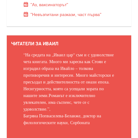
"Аз, ваксинаторът"
"Невъзпитани разкази, част първа"
ЧИТАТЕЛИ ЗА ИВАИЛ
“На средата на „Иваил цар“ съм и с удоволствие
чета книгата. Много ми харесва как Стоян е
изградил образа на Ивайло – толкова
противоречив и интересен. Много майсторски е
пресъздал и действителността от онази епоха.
Несигурността, която са усещали хората по
нашите земи.
Романът е изключително
увлекателен, има съспенс, чете се с
удоволствие.
”,
Багряна Попвасилева-Беланже, доктор на
филологическите науки, Сорбоната