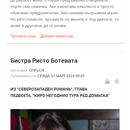
до дързост жена. Стоеше пред широко отворените
порти сам-самичка. Ако изключим няколкото ѝ просто
облечени придружителки. Без никакви въоръжени мъже.
Но като помисля, оръжието на жените е под дрехите, та
може и другояче да го речем.
Прочети още...
Добави коментар
Бистра Ристо Ботевата
Категория:
ОТКЪСИ
Публикувана на
СРЯДА, 07 МАРТ 2018 09:20
ИЗ "СЕВЕРОЗАПАДЕН РОМАНЬ", ГЛАВА
ПЕДЕСЕТА, "КИРО НЕГОДНИО ТУРА РЕД ДОМАСКА"