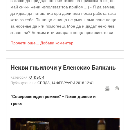
сакаше да придаде повече тежес на приказкята си; но
май сички жени използват тоа прийом…) - Я да земеш
да идеш да питаш тиа ора дали има неква работа така
като за тебе. Ти нищо с нищо не умеш, ама поне нещо
за носенье да нги помогнеш. Мое да и дадат неко лев,
знааш ли? Белким и ти изкараш нещо през живото си…
Прочети още...
Добави коментар
Некви гньилочи у Еленскио Балкань
Категория:
ОТКЪСИ
Публикувана на
СРЯДА, 14 ФЕВРУАРИ 2018 12:41
"Северозападен романь" - Глава дваесе и
трекя