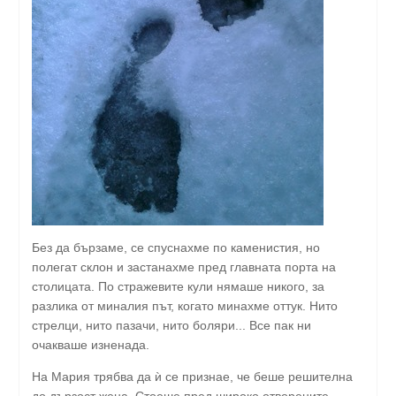
Без да бързаме, се спуснахме по каменистия, но
полегат склон и застанахме пред главната порта на
столицата. По стражевите кули нямаше никого, за
разлика от миналия път, когато минахме оттук. Нито
стрелци, нито пазачи, нито боляри... Все пак ни
очакваше изненада.
На Мария трябва да ѝ се признае, че беше решителна