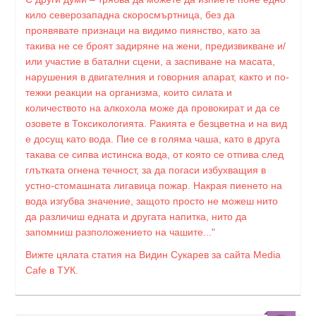
кило северозападна скоросмъртница, без да
проявявате признаци на видимо пиянство, като за
такива не се броят задиряне на жени, предизвикване и/
или участие в батални сцени, а заспиване на масата,
нарушения в двигателния и говорния апарат, както и по-
тежки реакции на организма, които силата и
количеството на алкохола може да провокират и да се
озовете в Токсикологията. Ракията е безцветна и на вид
е досущ като вода. Пие се в голяма чаша, като в друга
такава се сипва истинска вода, от която се отпива след
глътката огнена течност, за да погаси избухващия в
устно-стомашната лигавица пожар. Накрая пиенето на
вода изгубва значение, защото просто не можеш нито
да различиш едната и другата напитка, нито да
запомниш разположението на чашите..."
Вижте цялата статия на Видин Сукарев за сайта Media
Cafe в ТУК.