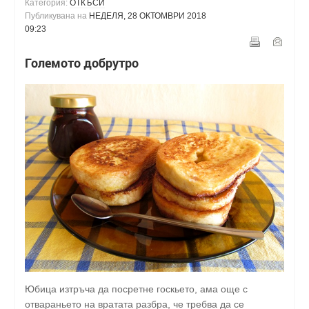
Категория:
ОТКЪСИ
Публикувана на
НЕДЕЛЯ, 28 ОКТОМВРИ 2018
09:23
Големото добрутро
Юбица изтръча да посретне госкьето, ама още с
отвараньето на вратата разбра, че требва да се