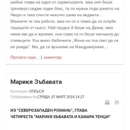
шибне глава на един от сервитьорете, ама оня беше
тренирал седам годин бокс, та се муана поди рамото на
Чворо и така спести неколко шева на веджата…
Маанете те тиа работе, ама но си е човек да си оскубе
ташаците от ньего. Най-трудно й беше на Денка, ама
нема кво да а жалиме, она сама си го беше нагньела до
сливиците. Кък викат бабичките „Жена на тоа свет да се
не ражда”. Ма, да се врънеме на Мандрамуняко…
Прочети още...
1 коментар
Марикя Зъбавата
Категория:
ОТКЪСИ
Публикувана на
СРЯДА, 07 МАРТ 2018 14:27
ИЗ "СЕВЕРОЗАПАДЕН РОМАНЬ", ГЛАВА
ЧЕТИРЕСТА "
МАРИКЯ ЗЪБАВАТА И КАМАРА ТЕНЦИ"