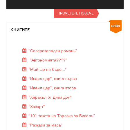
ПРОЧЕТЕТЕ ПОВЕЧЕ
КНИГИТЕ
"Северозападен романь"
"Автономията????"
"Май ше ни бъде..."
"Иваил цар", книга първа
"Иваил цар", книга втора
"Херакъл от Диви дол"
"Хазарт"
"101 текста на Торлака за Биволъ"
"Разкази за маса"