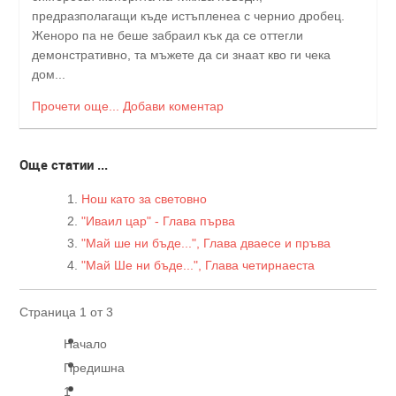
предразполагащи къде истъпленеа с чернио дробец.
Женоро па не беше забраил кък да се оттегли
демонстративно, та мъжете да си знаат кво ги чека
дом...
Прочети още...
Добави коментар
Още статии ...
Нош като за световно
"Иваил цар" - Глава първа
"Май ше ни бъде...", Глава дваесе и пръва
"Май Ше ни бъде...", Глава четирнаеста
Страница 1 от 3
Начало
Предишна
1