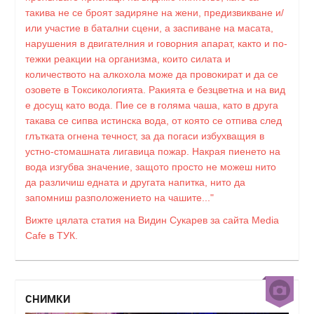
такива не се броят задиряне на жени, предизвикване и/
или участие в батални сцени, а заспиване на масата,
нарушения в двигателния и говорния апарат, както и по-
тежки реакции на организма, които силата и
количеството на алкохола може да провокират и да се
озовете в Токсикологията. Ракията е безцветна и на вид
е досущ като вода. Пие се в голяма чаша, като в друга
такава се сипва истинска вода, от която се отпива след
глътката огнена течност, за да погаси избухващия в
устно-стомашната лигавица пожар. Накрая пиенето на
вода изгубва значение, защото просто не можеш нито
да различиш едната и другата напитка, нито да
запомниш разположението на чашите..."
Вижте цялата статия на Видин Сукарев за сайта Media
Cafe в ТУК.
СНИМКИ