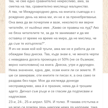
тва, че сме едно сравнително некресливо, ама, за
сметка на тва, сравнително мислещо малцинство.
А тва, че Международнио день на книгата съвпада и с
рожденио день на жена ми, ич не е за пренебрегванье.
Она вика да ви почерпим и вазе, неколкото ми верни
читатейе, от ньойньо име. „Какво се правиш на луд? Ако
не бяха читателите ти, за да те занимават и да ме
оставяш от време на време на мира, да не мислиш, че
да съм те изтърпяла?“.
Я ич не знам кой кой тръпи, ама ми не е работа да се
обаждам баш днеска. Тва, къде знам е, че жената черпи
с невидвана досега промоцеа от 50% (не се бъзикам;
верно наполовина) на книга. Днеска, утре и другиден.
Нема значенее, една, две, осам книги ли си земете. Я
ше си замирвам, оти книгите ги писах я, а она само ги
раздава без пари. Мое да изглежда донегде
несправедливо, ама ѝ е празник, нема да ѝ трошим
адето. Дигнал съм ръце и се гласим да подписвам и
надписвам.
23-и, 24-, 25-и април. 50%. И толко. Я такава отстъпка и
на мою си рожден день никогиж нема да напраим, така