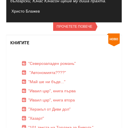
български, Юнас Юнасон щеше му диша прахта.
Христо Блажев
ПРОЧЕТЕТЕ ПОВЕЧЕ
КНИГИТЕ
"Северозападен романь"
"Автономията????"
"Май ше ни бъде..."
"Иваил цар", книга първа
"Иваил цар", книга втора
"Херакъл от Диви дол"
"Хазарт"
"101 текста на Торлака за Биволъ"