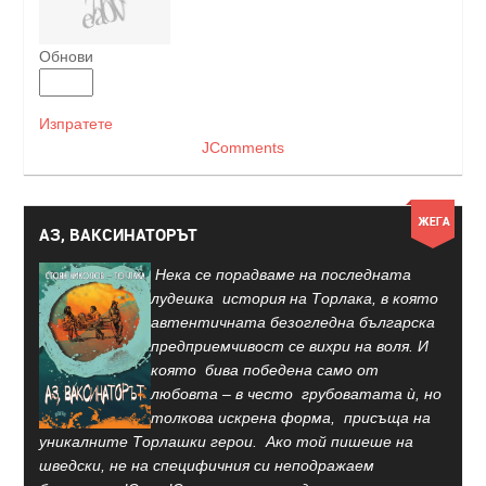
Обнови
Изпратете
JComments
АЗ, ВАКСИНАТОРЪТ
Нека се порадваме на последната
лудешка история на Торлака, в която
автентичната безогледна българска
предприемчивост се вихри на воля. И
която бива победена само от
любовта – в често грубоватата ѝ, но
толкова искрена форма, присъща на
уникалните Торлашки герои. Ако той пишеше на
шведски, не на специфичния си неподражаем