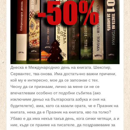
Днеска е Международнио день на книгата. Шекспир,
Сервантес, тва-онова. Има достатъчно важни причини,
кой му е интересно, мое да се запознае с тех.
Чесну да си признаам, лично за мене си не се
впечатлевам особено от подобни събитеа (ако
изключиме деньо на българската азбука и оня на
будителете), ама, като са казали ората, че е Празник на
книгата, нека да е Празник на книгата, кво па толко?
Убаво е да има некъв такъв день, кога сички четящи, а и
ние, къде се праиме на писателе, да поздравеваме за