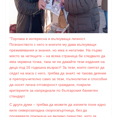
"Торлака е интересна и вълнуваща личност.
Познанството с него и книгите му дава вълнуващи
преживявания и знания, но има и негативи. На първо
място за четящите – на всяка страница би следвало да
има червена точка, така че не давайте тези издания на
деца под 16 годишна възраст! За тези, които смятат да
сядат на маса с него, трябва да знаят, че такова деяние
е препоръчително само за тези, пълнолетни и способни
да носят лична отговорност граждани, покрили
критериите за напреднали по българския банкетен
стандарт.
С други думи – трябва да можете да изпиете поне едно
кило северозападна скоросмъртница, без да
проявявате признаци на видимо пиянство, като за