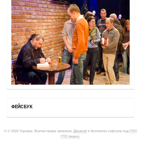
ФЕЙСБУК
© © 2026 Торлака. Всички права запазени.
Джумла!
е безплатен софтуер под
ГНУ/
ГПЛ лиценз.