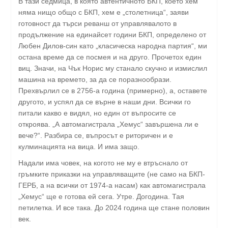
В тази седмица, в която автентичното БКП, което хем
няма нищо общо с БКП, хем е „столетница“, заяви
готовност да търси реванш от управлявалото в
продължение на единайсет години БКП, определено от
Любен Дилов-син като „класическа народна партия“, ми
остана време да се посмея и на друго. Прочетох един
виц. Значи, на Чък Норис му станало скучно и измислил
машина на времето, за да се поразнообрази.
Прехвърлил се в 2756-а година (примерно), а, оставете
другото, и успял да се върне в наши дни. Всички го
питали какво е видял, но един от въпросите се
откроява. „А автомагистрала „Хемус“ завършена ли е
вече?“. Разбира се, въпросът е риторичен и е
кулминацията на вица. И има защо.
Надали има човек, на когото не му е втръснало от
гръмките приказки на управляващите (не само на БКП-
ГЕРБ, а на всички от 1974-а насам) как автомагистрала
„Хемус“ ще е готова ей сега. Утре. Догодина. Тая
петилетка. И все така. До 2024 година ще стане половин
век.