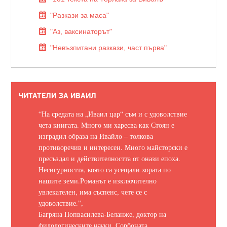
"Разкази за маса"
"Аз, ваксинаторът"
"Невъзпитани разкази, част първа"
ЧИТАТЕЛИ ЗА ИВАИЛ
“На средата на „Иваил цар“ съм и с удоволствие
чета книгата. Много ми харесва как Стоян е
изградил образа на Ивайло – толкова
противоречив и интересен. Много майсторски е
пресъздал и действителността от онази епоха.
Несигурността, която са усещали хората по
нашите земи.
Романът е изключително
увлекателен, има съспенс, чете се с
удоволствие.
”,
Багряна Попвасилева-Беланже, доктор на
филологическите науки, Сорбоната