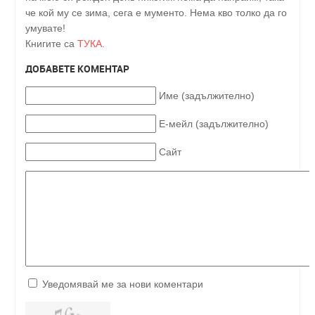
че кой му се зима, сега е мументо. Нема кво толко да го
умувате!
Книгите са
ТУКА.
ДОБАВЕТЕ КОМЕНТАР
Име (задължително)
Е-мейл (задължително)
Сайт
Уведомявай ме за нови коментари