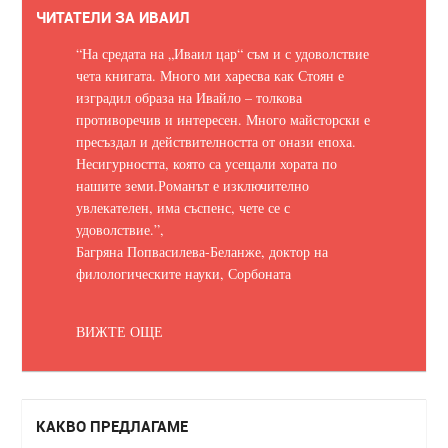
ЧИТАТЕЛИ ЗА ИВАИЛ
“На средата на „Иваил цар“ съм и с удоволствие
чета книгата. Много ми харесва как Стоян е
изградил образа на Ивайло – толкова
противоречив и интересен. Много майсторски е
пресъздал и действителността от онази епоха.
Несигурността, която са усещали хората по
нашите земи.
Романът е изключително
увлекателен, има съспенс, чете се с
удоволствие.
”,
Багряна Попвасилева-Беланже, доктор на
филологическите науки, Сорбоната
ВИЖТЕ ОЩЕ
КАКВО ПРЕДЛАГАМЕ