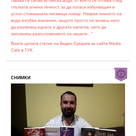
такава се сипва истинска вода, от която се отпива след
глътката огнена течност, за да погаси избухващия в
устно-стомашната лигавица пожар. Накрая пиенето на
вода изгубва значение, защото просто не можеш нито
да различиш едната и другата напитка, нито да
запомниш разположението на чашите..."
Вижте цялата статия на Видин Сукарев за сайта Media
Cafe в ТУК.
СНИМКИ