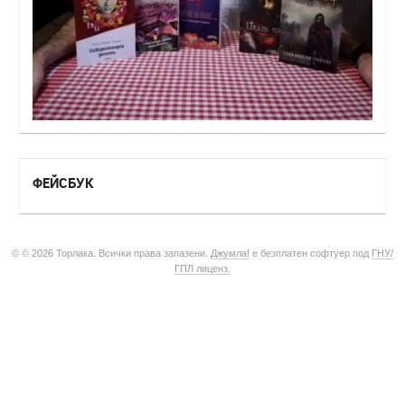
ФЕЙСБУК
© © 2026 Торлака. Всички права запазени.
Джумла!
е безплатен софтуер под
ГНУ/
ГПЛ лиценз.