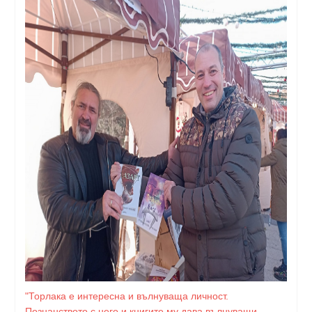
"Торлака е интересна и вълнуваща личност.
Познанството с него и книгите му дава вълнуващи