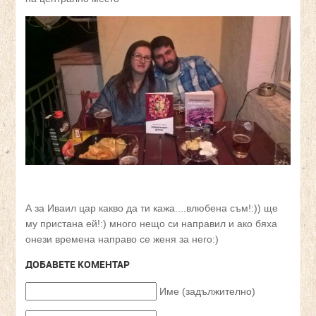
А за Иваил цар какво да ти кажа....влюбена съм!:)) ще
му пристана ей!:) много нещо си направил и ако бяха
онези времена направо се женя за него:)
ДОБАВЕТЕ КОМЕНТАР
Име (задължително)