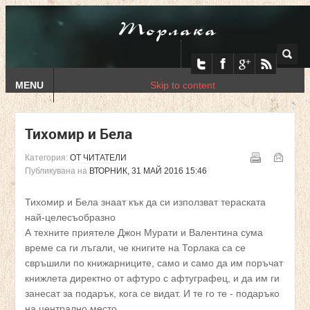
Торлака
MENU
Skip to content
Тихомир и Бела
Категория:
ОТ ЧИТАТЕЛИ
Публикувана на
ВТОРНИК, 31 МАЙ 2016 15:46
Тихомир и Бела знаат кък да си използват тераската
най-целесъобразно
А техните приятеле Джон Мурати и Валентина сума
време са ги лъгали, че книгите на Торлака са се
свръшили по книжарниците, само и само да им поръчат
книжлета директно от афтуро с афтуграфец, и да им ги
занесат за подарък, кога се видат. И те го те - подаръко
на централно место