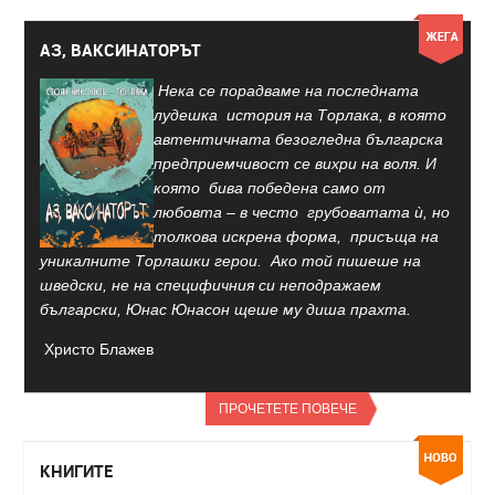
АЗ, ВАКСИНАТОРЪТ
Нека се порадваме на последната
лудешка история на Торлака, в която
автентичната безогледна българска
предприемчивост се вихри на воля. И
която бива победена само от
любовта – в често грубоватата ѝ, но
толкова искрена форма, присъща на
уникалните Торлашки герои. Ако той пишеше на
шведски, не на специфичния си неподражаем
български, Юнас Юнасон щеше му диша прахта.
Христо Блажев
ПРОЧЕТЕТЕ ПОВЕЧЕ
КНИГИТЕ