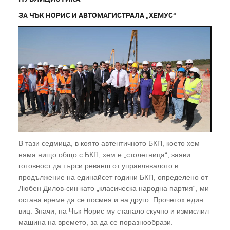
ЗА ЧЪК НОРИС И АВТОМАГИСТРАЛА „ХЕМУС“
В тази седмица, в която автентичното БКП, което хем
няма нищо общо с БКП, хем е „столетница“, заяви
готовност да търси реванш от управлявалото в
продължение на единайсет години БКП, определено от
Любен Дилов-син като „класическа народна партия“, ми
остана време да се посмея и на друго. Прочетох един
виц. Значи, на Чък Норис му станало скучно и измислил
машина на времето, за да се поразнообрази.