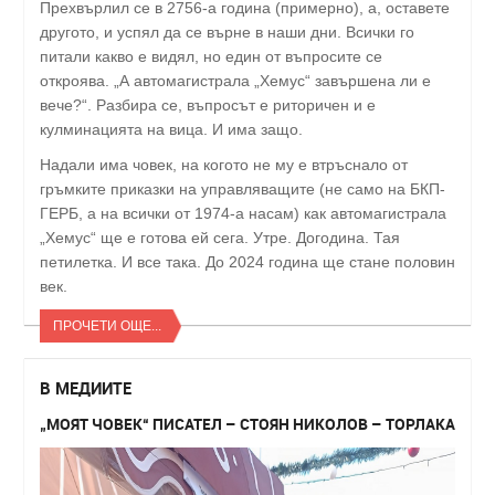
Прехвърлил се в 2756-а година (примерно), а, оставете
другото, и успял да се върне в наши дни. Всички го
питали какво е видял, но един от въпросите се
откроява. „А автомагистрала „Хемус“ завършена ли е
вече?“. Разбира се, въпросът е риторичен и е
кулминацията на вица. И има защо.
Надали има човек, на когото не му е втръснало от
гръмките приказки на управляващите (не само на БКП-
ГЕРБ, а на всички от 1974-а насам) как автомагистрала
„Хемус“ ще е готова ей сега. Утре. Догодина. Тая
петилетка. И все така. До 2024 година ще стане половин
век.
ПРОЧЕТИ ОЩЕ...
В МЕДИИТЕ
„МОЯТ ЧОВЕК“ ПИСАТЕЛ – СТОЯН НИКОЛОВ – ТОРЛАКА