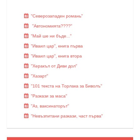
"Северозападен романь"
"Автономията????"
"Май ше ни бъде..."
"Иваил цар", книга първа
"Иваил цар", книга втора
"Херакъл от Диви дол"
"Хазарт"
"101 текста на Торлака за Биволъ"
"Разкази за маса"
"Аз, ваксинаторът"
"Невъзпитани разкази, част първа"