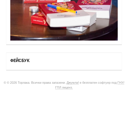
ФЕЙСБУК
© © 2026 Торлака. Всички права запазени.
Джумла!
е безплатен софтуер под
ГНУ/
ГПЛ лиценз.