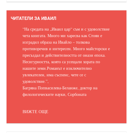
ЧИТАТЕЛИ ЗА ИВАИЛ
“На средата на „Иваил цар“ съм и с удоволствие
чета книгата. Много ми харесва как Стоян е
изградил образа на Ивайло – толкова
противоречив и интересен. Много майсторски е
пресъздал и действителността от онази епоха.
Несигурността, която са усещали хората по
нашите земи.
Романът е изключително
увлекателен, има съспенс, чете се с
удоволствие.
”,
Багряна Попвасилева-Беланже, доктор на
филологическите науки, Сорбоната
ВИЖТЕ ОЩЕ