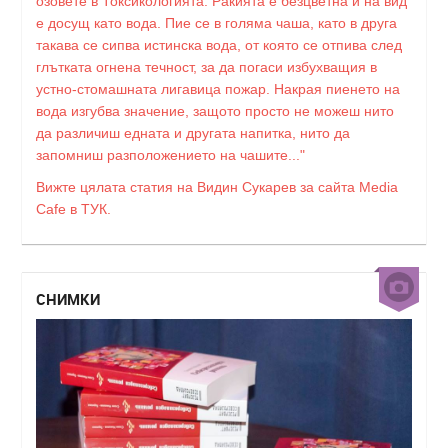
озовете в Токсикологията. Ракията е безцветна и на вид
е досущ като вода. Пие се в голяма чаша, като в друга
такава се сипва истинска вода, от която се отпива след
глътката огнена течност, за да погаси избухващия в
устно-стомашната лигавица пожар. Накрая пиенето на
вода изгубва значение, защото просто не можеш нито
да различиш едната и другата напитка, нито да
запомниш разположението на чашите..."
Вижте цялата статия на Видин Сукарев за сайта Media
Cafe в ТУК.
СНИМКИ