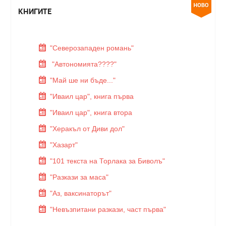
КНИГИТЕ
"Северозападен романь"
"Автономията????"
"Май ше ни бъде..."
"Иваил цар", книга първа
"Иваил цар", книга втора
"Херакъл от Диви дол"
"Хазарт"
"101 текста на Торлака за Биволъ"
"Разкази за маса"
"Аз, ваксинаторът"
"Невъзпитани разкази, част първа"