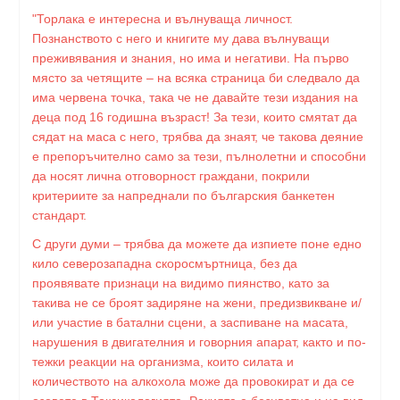
"Торлака е интересна и вълнуваща личност.
Познанството с него и книгите му дава вълнуващи
преживявания и знания, но има и негативи. На първо
място за четящите – на всяка страница би следвало да
има червена точка, така че не давайте тези издания на
деца под 16 годишна възраст! За тези, които смятат да
сядат на маса с него, трябва да знаят, че такова деяние
е препоръчително само за тези, пълнолетни и способни
да носят лична отговорност граждани, покрили
критериите за напреднали по българския банкетен
стандарт.
С други думи – трябва да можете да изпиете поне едно
кило северозападна скоросмъртница, без да
проявявате признаци на видимо пиянство, като за
такива не се броят задиряне на жени, предизвикване и/
или участие в батални сцени, а заспиване на масата,
нарушения в двигателния и говорния апарат, както и по-
тежки реакции на организма, които силата и
количеството на алкохола може да провокират и да се