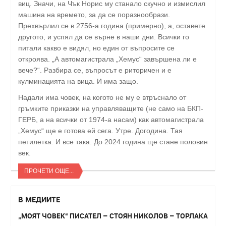
виц. Значи, на Чък Норис му станало скучно и измислил
машина на времето, за да се поразнообрази.
Прехвърлил се в 2756-а година (примерно), а, оставете
другото, и успял да се върне в наши дни. Всички го
питали какво е видял, но един от въпросите се
откроява. „А автомагистрала „Хемус“ завършена ли е
вече?“. Разбира се, въпросът е риторичен и е
кулминацията на вица. И има защо.
Надали има човек, на когото не му е втръснало от
гръмките приказки на управляващите (не само на БКП-
ГЕРБ, а на всички от 1974-а насам) как автомагистрала
„Хемус“ ще е готова ей сега. Утре. Догодина. Тая
петилетка. И все така. До 2024 година ще стане половин
век.
ПРОЧЕТИ ОЩЕ...
В МЕДИИТЕ
„МОЯТ ЧОВЕК“ ПИСАТЕЛ – СТОЯН НИКОЛОВ – ТОРЛАКА