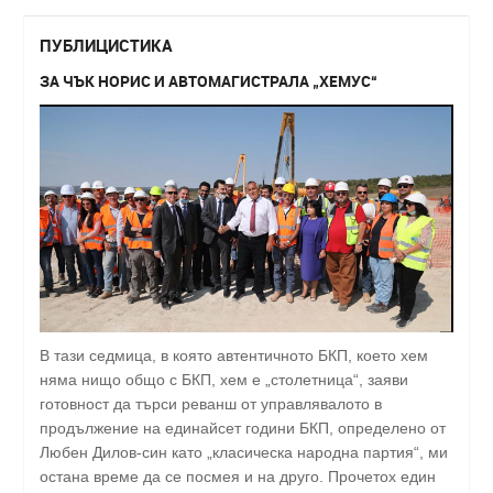
ПУБЛИЦИСТИКА
ЗА ЧЪК НОРИС И АВТОМАГИСТРАЛА „ХЕМУС“
В тази седмица, в която автентичното БКП, което хем
няма нищо общо с БКП, хем е „столетница“, заяви
готовност да търси реванш от управлявалото в
продължение на единайсет години БКП, определено от
Любен Дилов-син като „класическа народна партия“, ми
остана време да се посмея и на друго. Прочетох един