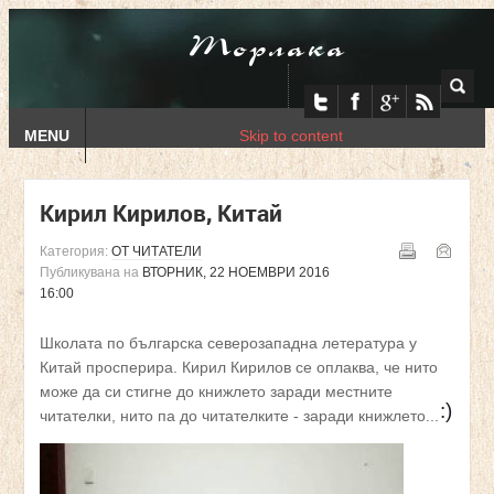
Торлака
MENU
Skip to content
Кирил Кирилов, Китай
Категория:
ОТ ЧИТАТЕЛИ
Публикувана на
ВТОРНИК, 22 НОЕМВРИ 2016
16:00
Школата по българска северозападна летература у
Китай просперира. Кирил Кирилов се оплаква, че нито
може да си стигне до книжлето заради местните
:)
читателки, нито па до читателките - заради книжлето...