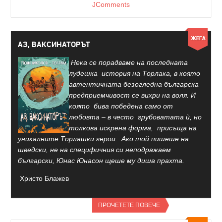
JComments
АЗ, ВАКСИНАТОРЪТ
Нека се порадваме на последната
лудешка история на Торлака, в която
автентичната безогледна българска
предприемчивост се вихри на воля. И
която бива победена само от
любовта – в често грубоватата ѝ, но
толкова искрена форма, присъща на
уникалните Торлашки герои. Ако той пишеше на
шведски, не на специфичния си неподражаем
български, Юнас Юнасон щеше му диша прахта.
Христо Блажев
ПРОЧЕТЕТЕ ПОВЕЧЕ