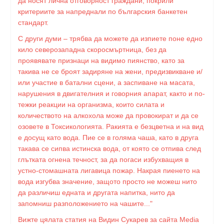
да носят лична отговорност граждани, покрили
критериите за напреднали по българския банкетен
стандарт.
С други думи – трябва да можете да изпиете поне едно
кило северозападна скоросмъртница, без да
проявявате признаци на видимо пиянство, като за
такива не се броят задиряне на жени, предизвикване и/
или участие в батални сцени, а заспиване на масата,
нарушения в двигателния и говорния апарат, както и по-
тежки реакции на организма, които силата и
количеството на алкохола може да провокират и да се
озовете в Токсикологията. Ракията е безцветна и на вид
е досущ като вода. Пие се в голяма чаша, като в друга
такава се сипва истинска вода, от която се отпива след
глътката огнена течност, за да погаси избухващия в
устно-стомашната лигавица пожар. Накрая пиенето на
вода изгубва значение, защото просто не можеш нито
да различиш едната и другата напитка, нито да
запомниш разположението на чашите..."
Вижте цялата статия на Видин Сукарев за сайта Media