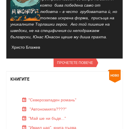
която бива победена само от
любовта – в често грубоватата ѝ, но
толкова искрена форма, присъща на
уникалните Торлашки герои. Ако той пишеше на
шведски, не на специфичния си неподражаем
български, Юнас Юнасон щеше му диша прахта.
Христо Блажев
ПРОЧЕТЕТЕ ПОВЕЧЕ
КНИГИТЕ
"Северозападен романь"
"Автономията????"
"Май ше ни бъде..."
"Иваил цар", книга първа