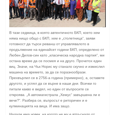
В тази седмица, в която автентичното БКП, което хем
няма нищо общо с БКП, хем е „столетница“, заяви
готовност да търси реванш от управлявалото в
продължение на единайсет години БКП, определено от
Любен Дилов-син като „класическа народна партия“, ми
остана време да се посмея и на друго. Прочетох един
виц. Значи, на Чък Норис му станало скучно и измислил
машина на времето, за да се поразнообрази.
Прехвърлил се в 2756-а година (примерно), а, оставете
другото, и успял да се върне в наши дни. Всички го
питали какво е видял, но един от въпросите се
откроява. „А автомагистрала „Хемус“ завършена ли е
вече?“. Разбира се, въпросът е риторичен и е
кулминацията на вица. И има защо.
Надали има човек, на когото не му е втръснало от