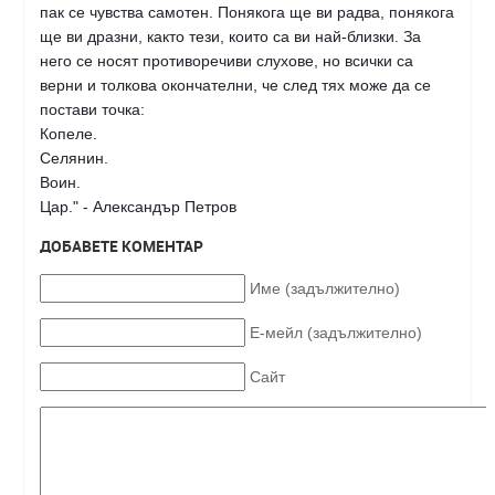
пак се чувства самотен. Понякога ще ви радва, понякога
ще ви дразни, както тези, които са ви най-близки. За
него се носят противоречиви слухове, но всички са
верни и толкова окончателни, че след тях може да се
постави точка:
Копеле.
Селянин.
Воин.
Цар." - Aлександър Петров
ДОБАВЕТЕ КОМЕНТАР
Име (задължително)
Е-мейл (задължително)
Сайт