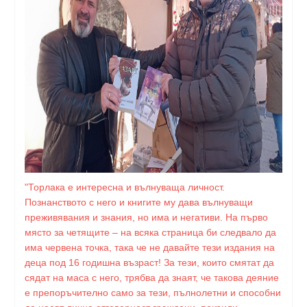
"Торлака е интересна и вълнуваща личност.
Познанството с него и книгите му дава вълнуващи
преживявания и знания, но има и негативи. На първо
място за четящите – на всяка страница би следвало да
има червена точка, така че не давайте тези издания на
деца под 16 годишна възраст! За тези, които смятат да
сядат на маса с него, трябва да знаят, че такова деяние
е препоръчително само за тези, пълнолетни и способни