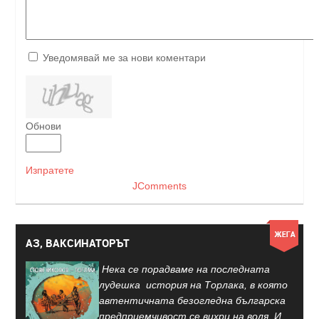
Уведомявай ме за нови коментари
Обнови
Изпратете
JComments
АЗ, ВАКСИНАТОРЪТ
Нека се порадваме на последната
лудешка история на Торлака, в която
автентичната безогледна българска
предприемчивост се вихри на воля. И