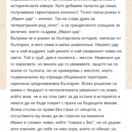
историческите извори. Като добавим таланта да пише,
получаваме гарантирана епичност. Точно такъв роман е
„Иваил цар“ – епичен. Тук не става дума за
литературния род „епос“, а за грандиозното усещане за
величие, което създава „Иваил цар“.
Въпреки че е роман за българската
история, написан от
българин, в него няма и капка шовинизъм. Нашият цар
не е най-мъдрият, най-умният и най-смиреният човек на
света. Той е груб, див и понякога – жесток. Невинаги ще
го харесвате, но винаги ще го уважавате, защото не се
влияе от тълпата, не се примирява с мястото, което
първоначално му отрежда обърканата територия,
наречена средновековна България. Всяко решение се
взима с твърдост и непоклатимата увереност на човек,
който знае, че е на този свят, за да остане в историята и
никога да не бъде покрит с праха на бъдещите векове.
Всяка стъпка се прави без страх от смъртта, а
отсъствието му може да ви стресне на моменти.
Иваил е сложен човек, който "говори с Бог", но се държи
като езичник; до себе си има хора, които го обичат, но