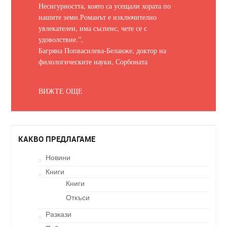
Несигурността, която са усещали хората по
нашите земи.
Романът е изключително
увлекателен, има съспенс, чете се с
удоволствие.
”,
Багряна Попвасилева-Беланже, доктор на
филологическите науки, Сорбоната
ВИЖТЕ ОЩЕ
КАКВО ПРЕДЛАГАМЕ
Новини
Книги
Книги
Откъси
Разкази