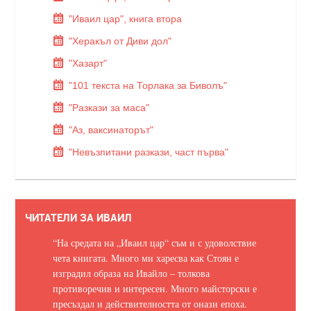
"Иваил цар", книга втора
"Херакъл от Диви дол"
"Хазарт"
"101 текста на Торлака за Биволъ"
"Разкази за маса"
"Аз, ваксинаторът"
"Невъзпитани разкази, част първа"
ЧИТАТЕЛИ ЗА ИВАИЛ
“На средата на „Иваил цар“ съм и с удоволствие
чета книгата. Много ми харесва как Стоян е
изградил образа на Ивайло – толкова
противоречив и интересен. Много майсторски е
пресъздал и действителността от онази епоха.