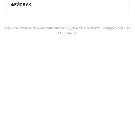
ФЕЙСБУК
© © 2026 Торлака. Всички права запазени.
Джумла!
е безплатен софтуер под
ГНУ/
ГПЛ лиценз.