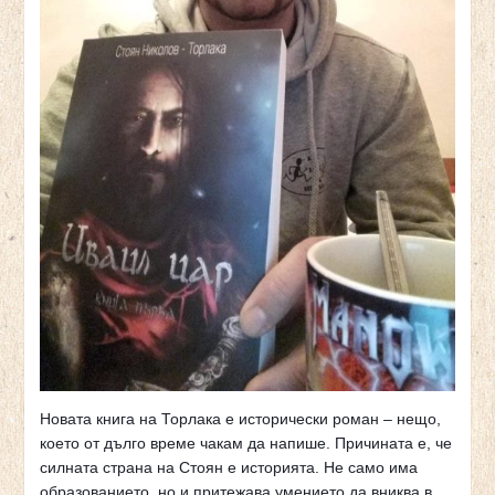
Новата книга на Торлака е исторически роман – нещо,
което от дълго време чакам да напише. Причината е, че
силната страна на Стоян е историята. Не само има
образованието, но и притежава умението да вниква в