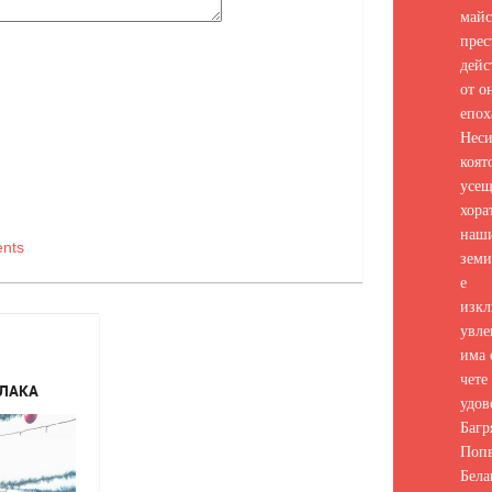
майс
прес
дейс
от о
епох
Неси
коят
усе
хора
наш
nts
земи
е
изкл
увле
има 
чете 
РЛАКА
удов
Багр
Попв
Бела