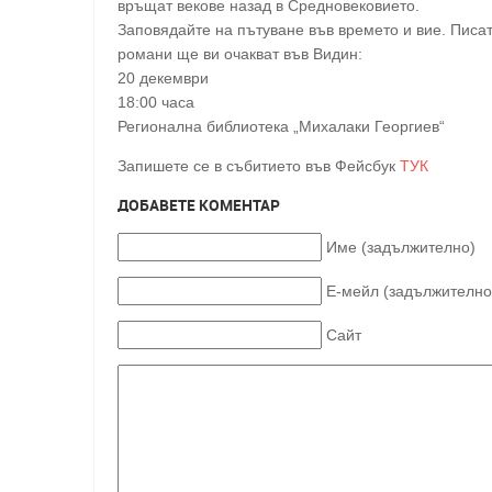
връщат векове назад в Средновековието.
Заповядайте на пътуване във времето и вие. Писа
романи ще ви очакват във Видин:
20 декември
18:00 часа
Регионална библиотека „Михалаки Георгиев“
Запишете се в събитието във Фейсбук
ТУК
ДОБАВЕТЕ КОМЕНТАР
Име (задължително)
Е-мейл (задължително
Сайт