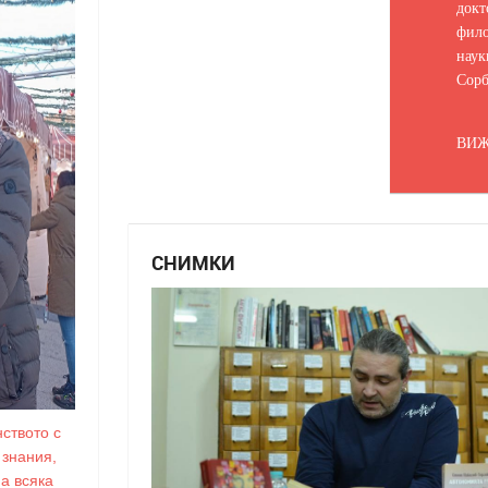
докт
фило
наук
Сорб
ВИЖ
СНИМКИ
ството с
 знания,
на всяка