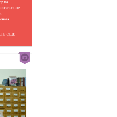
ор на
логическите
и,
оната
ТЕ ОЩЕ