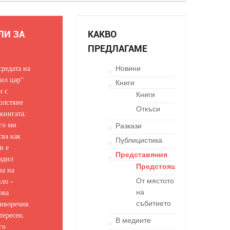
ЛИ ЗА
КАКВО
ПРЕДЛАГАМЕ
средата на
Новини
ил цар“
Книги
и с
Книги
олствие
Откъси
 книгата.
го ми
Разкази
сва как
Публицистика
н е
Представяния
адил
Предстоящи
за на
ло –
От мястото
ова
на
иворечив
събитието
тересен.
В медиите
го