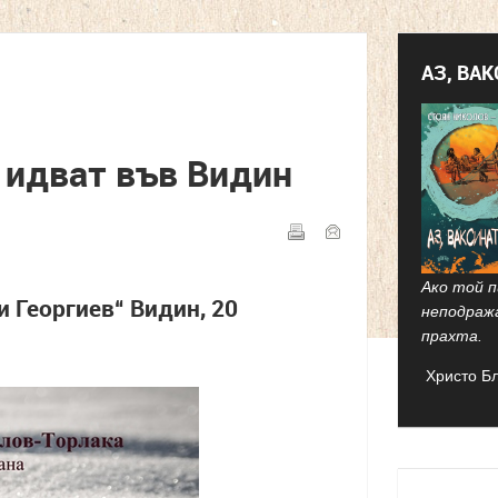
АЗ, ВА
" идват във Видин
Ако той п
 Георгиев“ Видин, 20
неподраж
прахта.
Христо Б