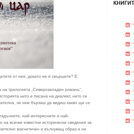
КНИГИТ
делите от нея, докато не я свършите? Е,
ра на трилогията „Северозападен романь“,
сторията нито е писана на диалект, нито се
кателна, че хем бързаш да видиш какво ще се
гадъчните, най-интересните и най-
 на всички известни исторически сведения за
чително магнетичен и вълнуващ образ и ни