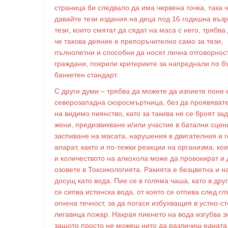
страница би следвало да има червена точка, така 
давайте тези издания на деца под 16 годишна възр
тези, които смятат да сядат на маса с него, трябва 
че такова деяние е препоръчително само за тези,
пълнолетни и способни да носят лична отговорнос
граждани, покрили критериите за напреднали по б
банкетен стандарт.
С други думи – трябва да можете да изпиете поне 
северозападна скоросмъртница, без да проявяват
на видимо пиянство, като за такива не се броят за
жени, предизвикване и/или участие в батални сцен
заспиване на масата, нарушения в двигателния и 
апарат, както и по-тежки реакции на организма, ко
и количеството на алкохола може да провокират и 
озовете в Токсикологията. Ракията е безцветна и н
досущ като вода. Пие се в голяма чаша, като в дру
се сипва истинска вода, от която се отпива след гл
огнена течност, за да погаси избухващия в устно-
лигавица пожар. Накрая пиенето на вода изгубва з
защото просто не можеш нито да различиш едната 