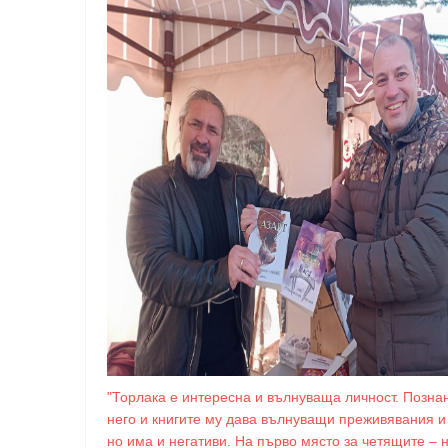
"Торлака е интересна и вълнуваща личност. Познан
него и книгите му дава вълнуващи преживявания и
но има и негативи. На първо място за четящите – 