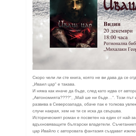
Скоро чели ли сте книга, която не ви дава да се от
„Иваил цар“ е такава.
И няма как иначе да бъде, след като идва от авто
„Автономията????“, „Май ше ни бъде…“. Този път и
развива в Северозапада, обаче пак е толкова увле
случи накрая, хем не ти се иска да свършва.
Историческият роман е посветен на един от най-за
вдъхновяващите български владетели. Съчетанието
цар Ивайло с авторовата фантазия създават изклю