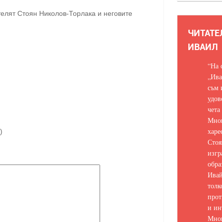
телят Стоян Николов-Торлака и неговите
ЧИТАТЕ
ИВАИЛ
“На 
„Ива
съм 
удов
чета
Мно
харе
)
Стоя
изгр
обра
Ивай
толк
прот
и ин
Мно