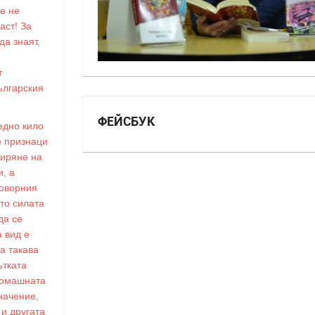
че не
аст! За
да знаят,
т
ългарския
ФЕЙСБУК
едно кило
е признаци
диряне на
и, а
говорния
ито силата
да се
а вид е
га такава
ътката
стомашната
начение,
и другата