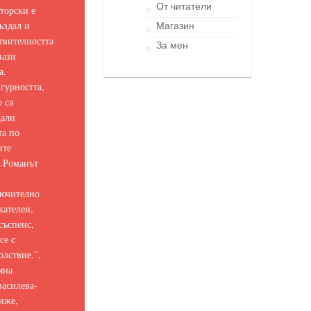
От читатели
торски е
ъздал и
Магазин
твителността
За мен
нази
а.
гурността,
о са
щали
та по
ите
.
Романът
ючително
кателен,
съспенс,
се с
олствие.
”,
яна
асилева-
нже,