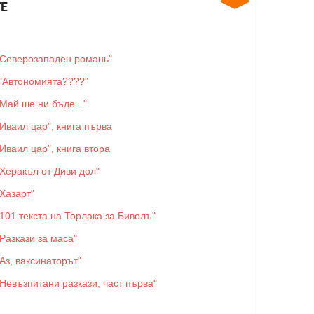
Е
"Северозападен романь"
"Автономията????"
"Май ше ни бъде..."
"Иваил цар", книга първа
"Иваил цар", книга втора
"Херакъл от Диви дол"
"Хазарт"
"101 текста на Торлака за Биволъ"
"Разкази за маса"
"Аз, ваксинаторът"
"Невъзпитани разкази, част първа"