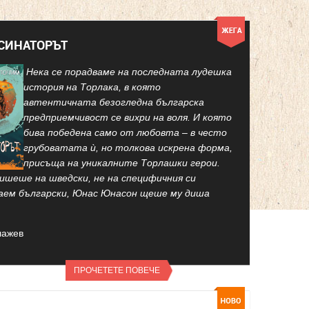
КСИНАТОРЪТ
Нека се порадваме на последната лудешка
история на Торлака, в която
автентичната безогледна българска
предприемчивост се вихри на воля. И която
бива победена само от любовта – в често
грубоватата ѝ, но толкова искрена форма,
присъща на уникалните Торлашки герои.
ишеше на шведски, не на специфичния си
аем български, Юнас Юнасон щеше му диша
лажев
ПРОЧЕТЕТЕ ПОВЕЧЕ