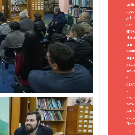
майс
прес
дейс
от о
епох
Неси
коят
усе
хора
наш
земи
е
изкл
увле
има 
чете 
удов
Багр
Попв
Бела