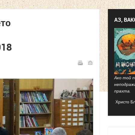
АЗ, ВА
ето
018
Ако той п
неподраж
прахта.
Христо Б