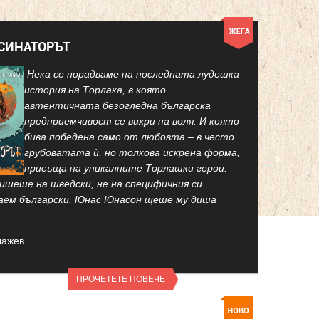
КСИНАТОРЪТ
Нека се порадваме на последната лудешка
история на Торлака, в която
автентичната безогледна българска
предприемчивост се вихри на воля. И която
бива победена само от любовта – в често
грубоватата ѝ, но толкова искрена форма,
присъща на уникалните Торлашки герои.
ишеше на шведски, не на специфичния си
аем български, Юнас Юнасон щеше му диша
лажев
ПРОЧЕТЕТЕ ПОВЕЧЕ