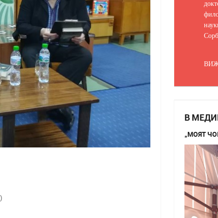
докт
фило
наук
Сорб
ВИЖ
В МЕДИ
„МОЯТ ЧО
)