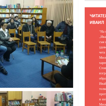
ЧИТАТЕ
ИВАИЛ
“На 
„Ива
съм 
удов
чета
Мно
харе
Стоя
изгр
обра
Ивай
толк
прот
и ин
Мно