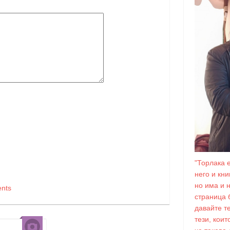
"Торлака 
него и кн
но има и 
nts
страница 
давайте т
тези, коит