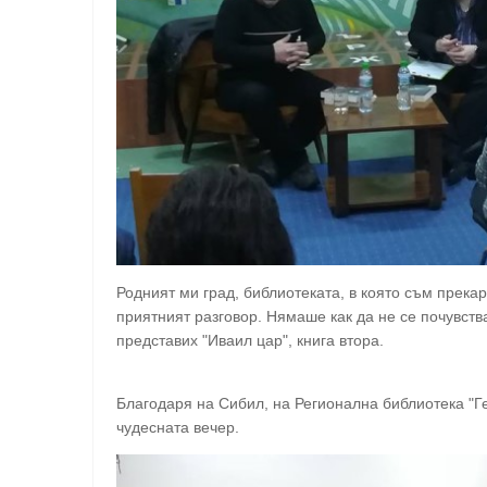
Родният ми град, библиотеката, в която съм прекар
приятният разговор. Нямаше как да не се почувств
представих "Иваил цар", книга втора.
Благодаря на Сибил, на Регионална библиотека "Г
чудесната вечер.