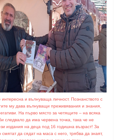
е интересна и вълнуваща личност. Познанството с
игите му дава вълнуващи преживявания и знания,
негативи. На първо място за четящите – на всяка
би следвало да има червена точка, така че не
ези издания на деца под 16 годишна възраст! За
о смятат да сядат на маса с него, трябва да знаят,