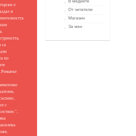
В медиите
торски е
От читатели
ъздал и
твителността
Магазин
нази
За мен
а.
гурността,
о са
щали
та по
ите
.
Романът
ючително
кателен,
съспенс,
се с
олствие.
”,
яна
асилева-
нже,