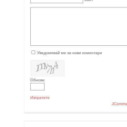
Уведомявай ме за нови коментари
Обнови
Изпратете
JComme