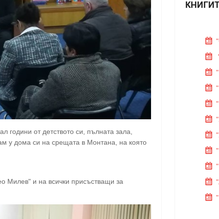
КНИГИТ
ал години от детството си, пълната зала,
ам у дома си на срещата в Монтана, на която
ео Милев" и на всички присъстващи за