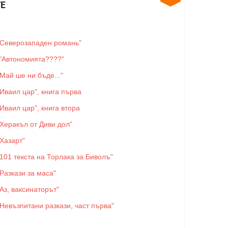
Е
"Северозападен романь"
"Автономията????"
"Май ше ни бъде..."
"Иваил цар", книга първа
"Иваил цар", книга втора
"Херакъл от Диви дол"
"Хазарт"
"101 текста на Торлака за Биволъ"
"Разкази за маса"
"Аз, ваксинаторът"
"Невъзпитани разкази, част първа"