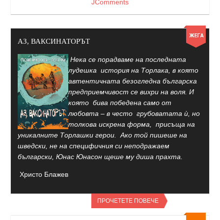
JComments
АЗ, ВАКСИНАТОРЪТ
Нека се порадваме на последната
лудешка история на Торлака, в която
автентичната безогледна българска
предприемчивост се вихри на воля. И
която бива победена само от
любовта – в често грубоватата ѝ, но
толкова искрена форма, присъща на
уникалните Торлашки герои. Ако той пишеше на
шведски, не на специфичния си неподражаем
български, Юнас Юнасон щеше му диша прахта.
Христо Блажев
ПРОЧЕТЕТЕ ПОВЕЧЕ