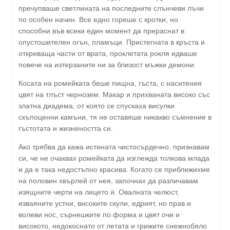
пречупваше светлината на последните слънчеви лъчи
по особен начин. Все едно гореше с кротки, но
способни във всеки един момент да прераснат в
опустошителен огън, пламъци. Пристегната в кръста и
откриваща части от врата, проклетата рокля идваше
повече на изтерзаните ни за близост мъжки демони.
Косата на ромейката беше пищна, гъста, с наситения
цвят на тлъст чернозем. Макар и прихваната високо със
златна диадема, от която се спускаха висулки
скъпоценни камъни, тя не оставяше никакво съмнение в
гъстотата и жизнеността си.
Ако трябва да кажа истината чистосърдечно, признавам
си, че не очаквах ромейката да изглежда толкова млада
и да е така недостъпно красива. Когато се приближихме
на половин хвърлей от нея, започнах да различавам
изящните черти на лицето ѝ. Овалната челюст,
изваяните устни, високите скули, едрият, но прав и
волеви нос, сърнешките по форма и цвят очи и
високото, недокоснато от летата и грижите снежнобяло