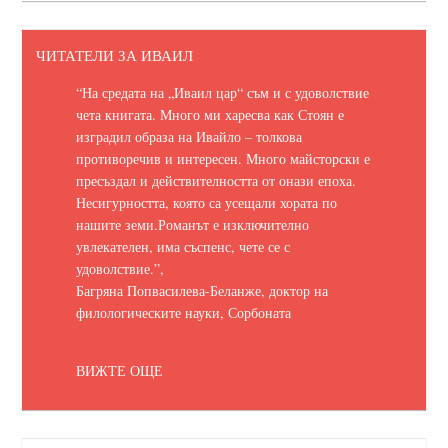
ЧИТАТЕЛИ ЗА ИВАИЛ
“На средата на „Иваил цар“ съм и с удоволствие
чета книгата. Много ми харесва как Стоян е
изградил образа на Ивайло – толкова
противоречив и интересен. Много майсторски е
пресъздал и действителността от онази епоха.
Несигурността, която са усещали хората по
нашите земи.
Романът е изключително
увлекателен, има съспенс, чете се с
удоволствие.
”,
Багряна Попвасилева-Беланже, доктор на
филологическите науки, Сорбоната
ВИЖТЕ ОЩЕ