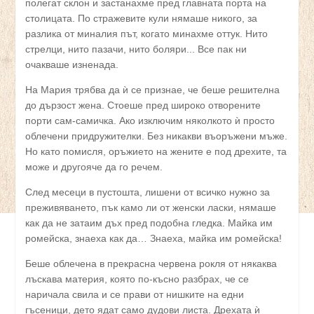
полегат склон и застанахме пред главната порта на
столицата. По стражевите кули нямаше никого, за
разлика от миналия път, когато минахме оттук. Нито
стрелци, нито пазачи, нито боляри... Все пак ни
очакваше изненада.
На Мария трябва да ѝ се признае, че беше решителна
до дързост жена. Стоеше пред широко отворените
порти сам-самичка. Ако изключим няколкото ѝ просто
облечени придружителки. Без никакви въоръжени мъже.
Но като помисля, оръжието на жените е под дрехите, та
може и другояче да го речем.
След месеци в пустошта, лишени от всичко нужно за
преживяването, пък камо ли от женски ласки, нямаше
как да не затаим дъх пред подобна гледка. Майка им
ромейска, знаеха как да… Знаеха, майка им ромейска!
Беше облечена в прекрасна червена рокля от някаква
лъскава материя, която по-късно разбрах, че се
наричала свила и се прави от нишките на едни
гъсеници, дето ядат само дудови листа. Дрехата ѝ