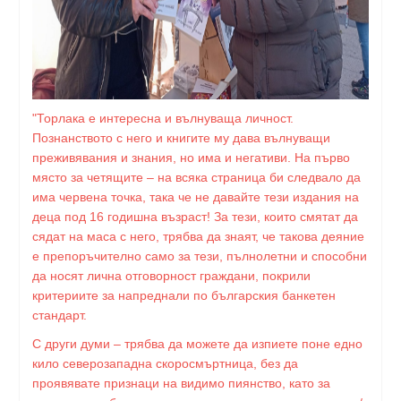
"Торлака е интересна и вълнуваща личност.
Познанството с него и книгите му дава вълнуващи
преживявания и знания, но има и негативи. На първо
място за четящите – на всяка страница би следвало да
има червена точка, така че не давайте тези издания на
деца под 16 годишна възраст! За тези, които смятат да
сядат на маса с него, трябва да знаят, че такова деяние
е препоръчително само за тези, пълнолетни и способни
да носят лична отговорност граждани, покрили
критериите за напреднали по българския банкетен
стандарт.
С други думи – трябва да можете да изпиете поне едно
кило северозападна скоросмъртница, без да
проявявате признаци на видимо пиянство, като за