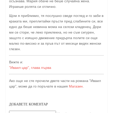
осъзнава. Мария обаче не беше случайна жена.
Играеше ролята си отлично.
Щом я приближих, тя послушно сведе поглед и го заби в
краката ми, преплитайки пръсти пред слабините си, все
едно да беше невинна мома на селски кладенец. Дори
ми се стори, че леко приклекна, но не съм сигурен,
защото с изящно движение придърпа полите си още
малко по-високо и за пръв път от месеци видях женски
глезен.
Вижте и:
"Иваил цар", глава първа
Ако още не сте прочели двете части на романа "Иваил
цар", може да го поръчате в нашия
Магазин
.
ДОБАВЕТЕ КОМЕНТАР