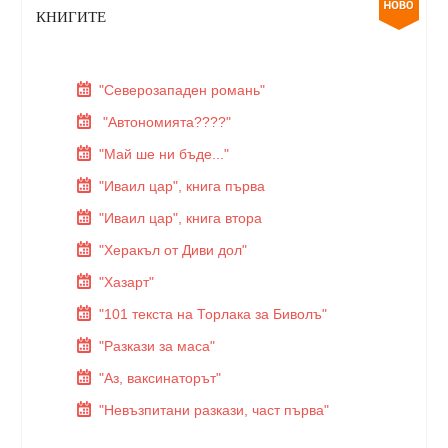
КНИГИТЕ
"Северозападен романь"
"Автономията????"
"Май ше ни бъде..."
"Иваил цар", книга първа
"Иваил цар", книга втора
"Херакъл от Диви дол"
"Хазарт"
"101 текста на Торлака за Биволъ"
"Разкази за маса"
"Аз, ваксинаторът"
"Невъзпитани разкази, част първа"