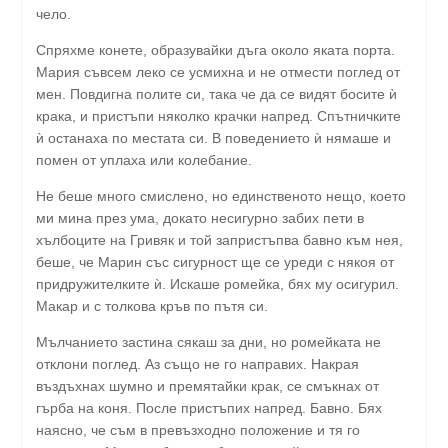
чело.
Спряхме конете, образувайки дъга около яката порта.
Мария съвсем леко се усмихна и не отмести поглед от
мен. Повдигна полите си, така че да се видят босите ѝ
крака, и пристъпи няколко крачки напред. Спътничките
ѝ останаха по местата си. В поведението ѝ нямаше и
помен от уплаха или колебание.
Не беше много смислено, но единственото нещо, което
ми мина през ума, докато несигурно забих пети в
хълбоците на Гривяк и той запристъпва бавно към нея,
беше, че Марин със сигурност ще се уреди с някоя от
придружителките ѝ. Искаше ромейка, бях му осигурил.
Макар и с толкова кръв по пътя си.
Мълчанието застина сякаш за дни, но ромейката не
отклони поглед. Аз също не го направих. Накрая
въздъхнах шумно и премятайки крак, се смъкнах от
гърба на коня. После пристъпих напред. Бавно. Бях
наясно, че съм в превъзходно положение и тя го