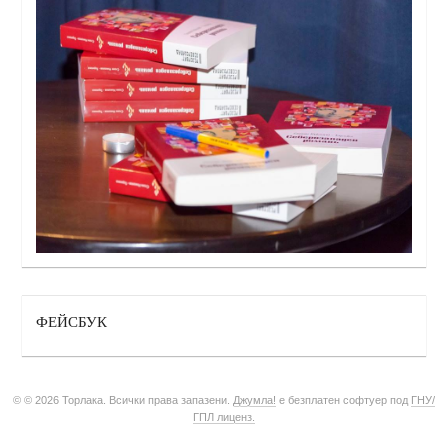
ФЕЙСБУК
© © 2026 Торлака. Всички права запазени.
Джумла!
е безплатен софтуер под
ГНУ/
ГПЛ лиценз.