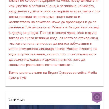
такива не се броят задиряне на жени, предизвикване и/
или участие в батални сцени, а заспиване на масата,
нарушения в двигателния и говорния апарат, както и по-
тежки реакции на организма, които силата и
количеството на алкохола може да провокират и да се
озовете в Токсикологията. Ракията е безцветна и на вид
е досущ като вода. Пие се в голяма чаша, като в друга
такава се сипва истинска вода, от която се отпива след
глътката огнена течност, за да погаси избухващия в
устно-стомашната лигавица пожар. Накрая пиенето на
вода изгубва значение, защото просто не можеш нито
да различиш едната и другата напитка, нито да
запомниш разположението на чашите..."
Вижте цялата статия на Видин Сукарев за сайта Media
Cafe в ТУК.
СНИМКИ