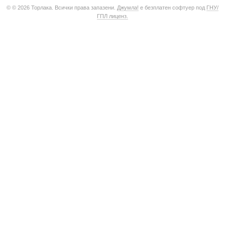
© © 2026 Торлака. Всички права запазени.
Джумла!
е безплатен софтуер под
ГНУ/
ГПЛ лиценз.