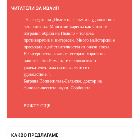
ЧИТАТЕЛИ ЗА ИВАИЛ
“На средата на „Иваил цар“ съм и с удоволствие
чета книгата. Много ми харесва как Стоян е
изградил образа на Ивайло – толкова
противоречив и интересен. Много майсторски е
пресъздал и действителността от онази епоха.
Несигурността, която са усещали хората по
нашите земи.
Романът е изключително
увлекателен, има съспенс, чете се с
удоволствие.
”,
Багряна Попвасилева-Беланже, доктор на
филологическите науки, Сорбоната
ВИЖТЕ ОЩЕ
КАКВО ПРЕДЛАГАМЕ