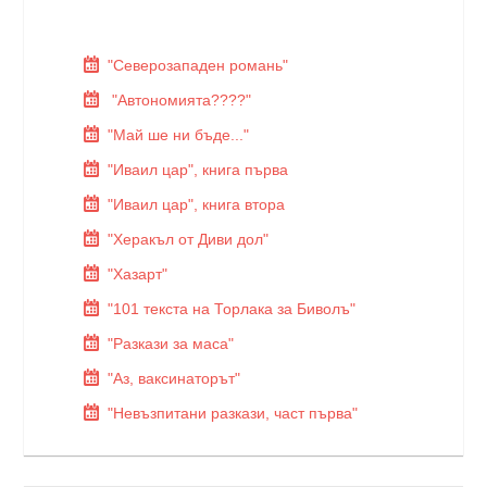
"Северозападен романь"
"Автономията????"
"Май ше ни бъде..."
"Иваил цар", книга първа
"Иваил цар", книга втора
"Херакъл от Диви дол"
"Хазарт"
"101 текста на Торлака за Биволъ"
"Разкази за маса"
"Аз, ваксинаторът"
"Невъзпитани разкази, част първа"