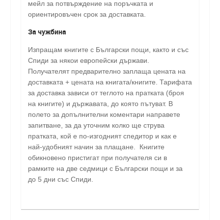
мейл за потвърждение на поръчката и
ориентировъчен срок за доставката.
За чужбина
Изпращам книгите с Български пощи, както и със
Спиди за някои европейски държави.
Получателят предварително заплаща цената на
доставката + цената на книгата/книгите. Тарифата
за доставка зависи от теглото на пратката (броя
на книгите) и държавата, до която пътуват. В
полето за допълнителни коментари направете
запитване, за да уточним колко ще струва
пратката, кой е по-изгодният спедитор и как е
най-удобният начин за плащане. Книгите
обикновено пристигат при получателя си в
рамките на две седмици с Български пощи и за
до 5 дни със Спиди.