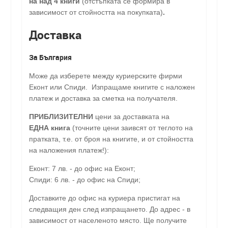
на над 4 книги
(отстъпката се формира в
зависимост от стойността на покупката)
.
Доставка
За България
Може да изберете между куриерските фирми
Еконт или Спиди. Изпращаме книгите с наложен
платеж и доставка за сметка на получателя.
ПРИБЛИЗИТЕЛНИ
цени за доставката на
ЕДНА книга
(точните цени заивсят от теглото на
пратката, т.е. от броя на книгите, и от стойността
на наложения платеж!):
Еконт: 7 лв. - до офис на Еконт;
Спиди: 6 лв. - до офис на Спиди;
Доставките до офис на куриера пристигат на
следващия ден след изпращането. До адрес - в
зависимост от населеното място. Ще получите