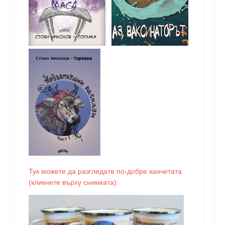
Тук можете да разгледате по-добре канчетата
(кликнете върху снимката):