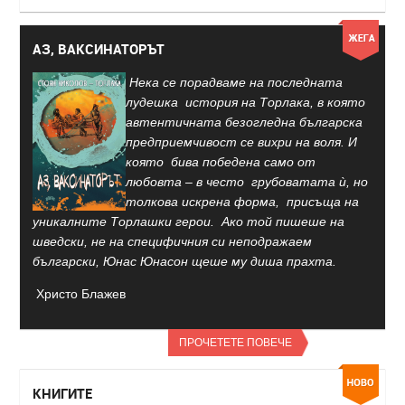
АЗ, ВАКСИНАТОРЪТ
Нека се порадваме на последната
лудешка история на Торлака, в която
автентичната безогледна българска
предприемчивост се вихри на воля. И
която бива победена само от
любовта – в често грубоватата ѝ, но
толкова искрена форма, присъща на
уникалните Торлашки герои. Ако той пишеше на
шведски, не на специфичния си неподражаем
български, Юнас Юнасон щеше му диша прахта.
Христо Блажев
ПРОЧЕТЕТЕ ПОВЕЧЕ
КНИГИТЕ