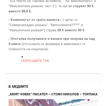
"101 текста на Торлака за Биволъ", "Аз, ваксинаторът" и
"Невъзпитани разкази, част 1"), те ще ви
струват 90 €
вместо 98,6 €.
- Комплектът от трите канчета
( с цитат от
"Северозападен романь", "Автономията????" и
"Невъзпитани разкази") струва
28
€
вместо 30
€
.
-
Отстъпка получавате и винаги при покупка на над
4 книги
(отстъпката се формира в зависимост от
стойността на покупката)
.
ПОРЪЧАЙТЕ ТУК
В МЕДИИТЕ
„МОЯТ ЧОВЕК“ ПИСАТЕЛ – СТОЯН НИКОЛОВ – ТОРЛАКА