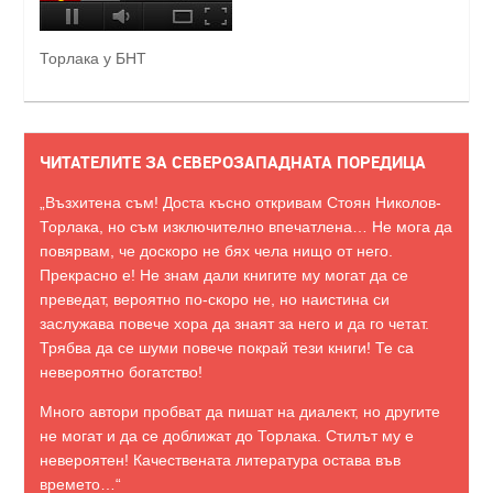
Торлака у БНТ
ЧИТАТЕЛИТЕ ЗА СЕВЕРОЗАПАДНАТА ПОРЕДИЦА
„Възхитена съм! Доста късно откривам Стоян Николов-
Торлака, но съм изключително впечатлена… Не мога да
повярвам, че доскоро не бях чела нищо от него.
Прекрасно е! Не знам дали книгите му могат да се
преведат, вероятно по-скоро не, но наистина си
заслужава повече хора да знаят за него и да го четат.
Трябва да се шуми повече покрай тези книги! Те са
невероятно богатство!
Много автори пробват да пишат на диалект, но другите
не могат и да се доближат до Торлака. Стилът му е
невероятен! Качествената литература остава във
времето…“