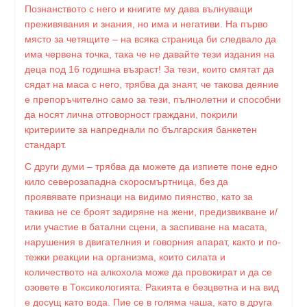
Познанството с него и книгите му дава вълнуващи
преживявания и знания, но има и негативи. На първо
място за четящите – на всяка страница би следвало да
има червена точка, така че не давайте тези издания на
деца под 16 годишна възраст! За тези, които смятат да
сядат на маса с него, трябва да знаят, че такова деяние
е препоръчително само за тези, пълнолетни и способни
да носят лична отговорност граждани, покрили
критериите за напреднали по българския банкетен
стандарт.
С други думи – трябва да можете да изпиете поне едно
кило северозападна скоросмъртница, без да
проявявате признаци на видимо пиянство, като за
такива не се броят задиряне на жени, предизвикване и/
или участие в батални сцени, а заспиване на масата,
нарушения в двигателния и говорния апарат, както и по-
тежки реакции на организма, които силата и
количеството на алкохола може да провокират и да се
озовете в Токсикологията. Ракията е безцветна и на вид
е досущ като вода. Пие се в голяма чаша, като в друга