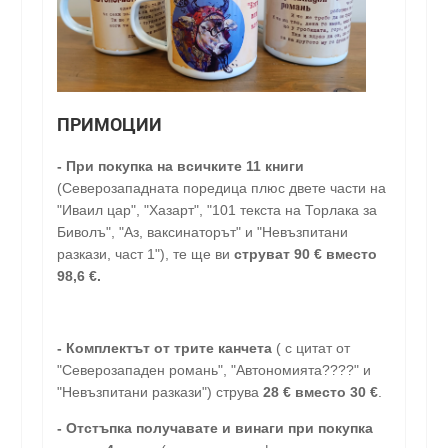
ПРИМОЦИИ
- При покупка на всичките 11 книги
(Северозападната поредица плюс двете части на
"Иваил цар", "Хазарт", "101 текста на Торлака за
Биволъ", "Аз, ваксинаторът" и "Невъзпитани
разкази, част 1"), те ще ви
струват 90 € вместо
98,6 €.
- Комплектът от трите канчета
( с цитат от
"Северозападен романь", "Автономията????" и
"Невъзпитани разкази") струва
28
€
вместо 30
€
.
-
Отстъпка получавате и винаги при покупка