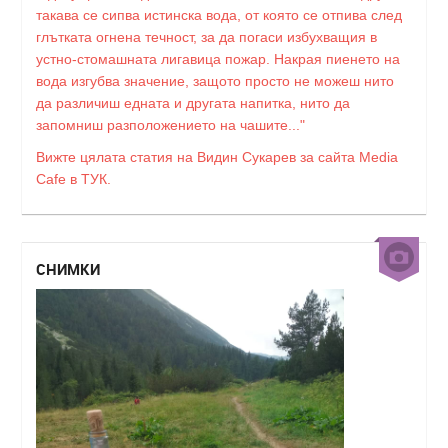
такава се сипва истинска вода, от която се отпива след
глътката огнена течност, за да погаси избухващия в
устно-стомашната лигавица пожар. Накрая пиенето на
вода изгубва значение, защото просто не можеш нито
да различиш едната и другата напитка, нито да
запомниш разположението на чашите..."
Вижте цялата статия на Видин Сукарев за сайта Media
Cafe в ТУК.
СНИМКИ