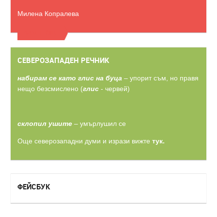
Милена Копралева
ВИЖТЕ ОЩЕ
СЕВЕРОЗАПАДЕН РЕЧНИК
набирам се като глис на буца
– упорит съм, но правя
нещо безсмислено (
глис
- червей)
склопил ушите
– умърлушил се
Още северозападни думи и изрази вижте
тук.
ФЕЙСБУК