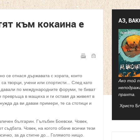
АЗ, ВА
тят към кокаина е
но се отнася държавата с хората, които
Ако той п
са творци, учени или спортисти... След като
неподраж
са давали по международните форуми, те биват
прахта.
е превръща в мащеха и ги оставя да живеят в
нужда да ви давам примери, те са стотици и
Христо Б
азличен българин. Гълъбин Боевски. Човек,
от съдбата. Човек, на когото обаче всички тези
всичко, за да стигне до... Голямото нищо.