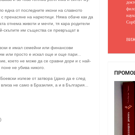
докт
фило
ло една от последните икони на славното
наук
е с пренасяне на наркотици. Няма обаче как да
Сорб
ата отнема животи и мечти, тя кара родители
ай-скъпите им същества се превръщат в
ВИЖ
евски е имал семейни или финансови
им или просто е искал още и още пари...
ие, което не може да се сравни дори и с най-
 поне не убива никого.
ПРОМО
 Боевски излезе от затвора (дано да е след
влиза не само в Бразилия, а и в България...
)