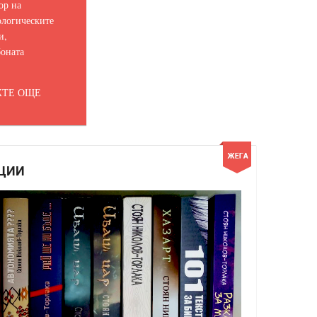
ор на
логическите
и,
оната
ТЕ ОЩЕ
ЦИИ