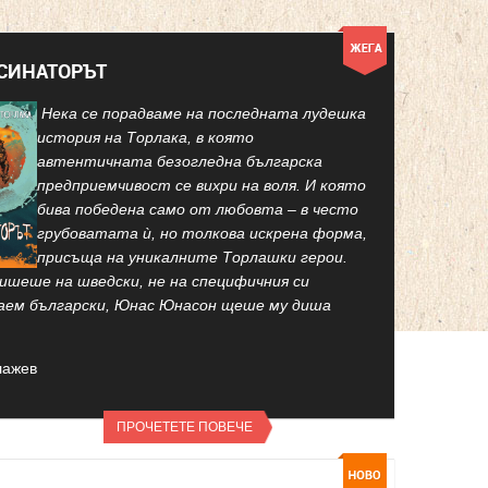
КСИНАТОРЪТ
Нека се порадваме на последната лудешка
история на Торлака, в която
автентичната безогледна българска
предприемчивост се вихри на воля. И която
бива победена само от любовта – в често
грубоватата ѝ, но толкова искрена форма,
присъща на уникалните Торлашки герои.
ишеше на шведски, не на специфичния си
аем български, Юнас Юнасон щеше му диша
лажев
ПРОЧЕТЕТЕ ПОВЕЧЕ