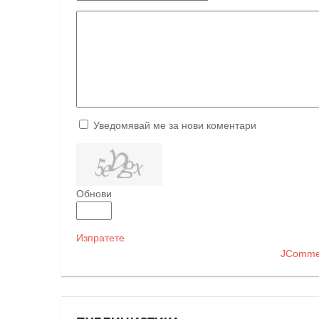
Уведомявай ме за нови коментари
Обнови
Изпратете
JComme