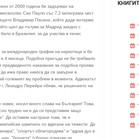
КНИГИТ
ион от 2000 година бе задържан на
мегаполис Сао Пауло със 7,2 килограма чист
тището Владимир Пасини, който даде интервю
който щял да пътува за Мадрид заедно с
било в Бразилия, за да участва в тенис
 за международен трафик на наркотици и бе
 и 4 месеца. Подобна присъда не би трябвало
ни предвиденото наказание за подобна проява
 да има право никога да се завърне в
най-големият му проблем в момента. Адвокатът
 г. Леандро Перейра обяви, че решението на
е човек, носил много слава на България! Това,
жасно трудно ни е да си представим защо
". Да оставим настрани това, че е
олимпийски шампион по вдигане на тежести. Да
нира", "спортът облагородява" и "здрав дух в
. нар. "борчета" (сборно понятие за