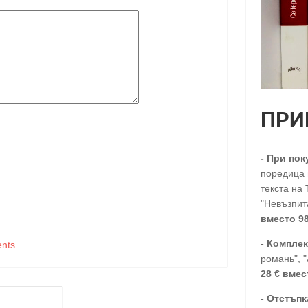
ПРИ
-
При пок
поредица п
текста на 
"Невъзпита
вместо 98
- Комплек
nts
романь", 
28
€
вмес
-
Отстъпк