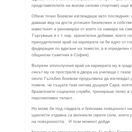
представителите на всички силови спортове) още в
Обаче точно Боевски изглеждаше като последния, к
даваше вид на доста успешен бизнесмен и собстве
известният и реномиран от които се намира на са
Търгуваше и с т. нар. хранителни добавки, което с
принудителния край на кариерата си бе едно от г
федерация по вдигане на тежести, а в определен 
общински съветник в София).
Въпреки злополучния край на кариерата му в градс
синът му се простреля в двора на училище с газов 
около Гълъбин Боевски продължиха да изглеждат д
повече, че същата тази негова дъщеря Сара, коят
бразилските социални служби, тренираше тенис в
перспективен талант...
Но може би под гладката и бляскава повърхност на
щангисти отдавна са вилнеели скрити сили, които
на повърхността... И този момент дойде.
Колкото и да отричаше вината си, Гълъбин Боевски