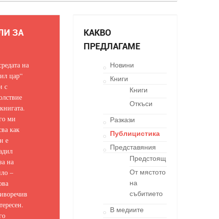
ЛИ ЗА
КАКВО
ПРЕДЛАГАМЕ
средата на
Новини
ил цар“
Книги
и с
Книги
олствие
Откъси
 книгата.
го ми
Разкази
сва как
Публицистика
н е
Представяния
адил
Предстоящи
за на
ло –
От мястото
ова
на
иворечив
събитието
тересен.
В медиите
го