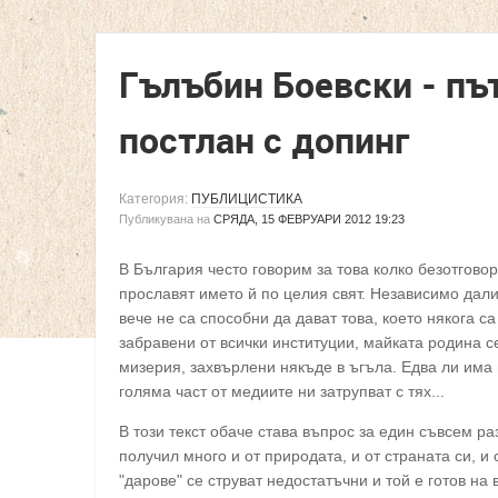
Гълъбин Боевски - пъ
постлан с допинг
Категория:
ПУБЛИЦИСТИКА
Публикувана на
СРЯДА, 15 ФЕВРУАРИ 2012 19:23
В България често говорим за това колко безотговор
прославят името й по целия свят. Независимо дали 
вече не са способни да дават това, което някога 
забравени от всички институции, майката родина с
мизерия, захвърлени някъде в ъгъла. Едва ли има 
голяма част от медиите ни затрупват с тях...
В този текст обаче става въпрос за един съвсем р
получил много и от природата, и от страната си, и 
"дарове" се струват недостатъчни и той е готов на 