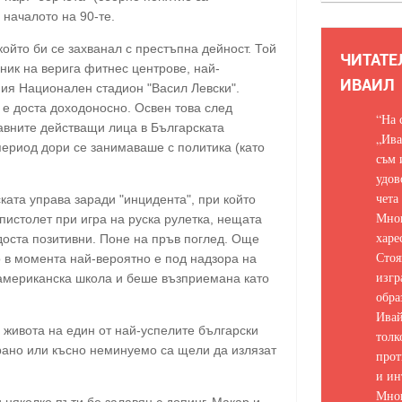
 началото на 90-те.
ойто би се захванал с престъпна дейност. Той
ЧИТАТЕ
ник на верига фитнес центрове, най-
ИВАИЛ
мия Национален стадион "Васил Левски".
и е доста доходоносно. Освен това след
“На 
лавните действащи лица в Българската
„Ива
период дори се занимаваше с политика (като
съм 
удов
чета
ката управа заради "инцидента", при който
Мно
пистолет при игра на руска рулетка, нещата
харе
оста позитивни. Поне на пръв поглед. Още
Стоя
о в момента най-вероятно е под надзора на
изгр
 американска школа и беше възприемана като
обра
Ивай
 живота на един от най-успелите български
толк
 рано или късно неминуемо са щели да излязат
прот
и ин
Мно
 няколко пъти бе залавян с допинг. Макар и