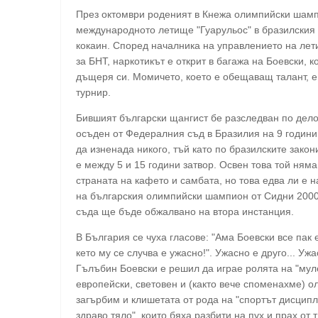
През октомври роденият в Кнежа олимпийски шамп
международното летище "Гуарульос" в бразилския 
кокаин. Според началника на управлението на ле
за БНТ, наркотикът е открит в багажа на Боевски, 
дъщеря си. Момичето, което е обещаващ талант, е 
турнир.
Бившият български щангист бе разследван по дело
осъден от Федералния съд в Бразилия на 9 години
да изненада никого, тъй като по бразилските зако
е между 5 и 15 години затвор. Освен това той няма
страната на кафето и самбата, но това едва ли е 
на българския олимпийски шампион от Сидни 2000
съда ще бъде обжалвано на втора инстанция.
В България се чуха гласове: "Ама Боевски все пак 
кето му се случва е ужасно!". Ужасно е друго... У
Гълъбин Боевски е решил да играе ролята на "муле
европейски, световен и (както вече споменахме) 
загърбим и клишетата от рода на "спортът дисципли
здраво тяло", които бяха разбити на пух и прах от т