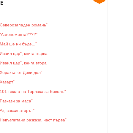
Е
"Северозападен романь"
"Автономията????"
"Май ше ни бъде..."
"Иваил цар", книга първа
"Иваил цар", книга втора
"Херакъл от Диви дол"
"Хазарт"
"101 текста на Торлака за Биволъ"
"Разкази за маса"
"Аз, ваксинаторът"
"Невъзпитани разкази, част първа"