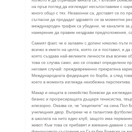
на пръв поглед да изглеждат несъпоставими с нар
много общо с тях. Незаконни са, доставят се по пр
съгласни да продадат здравето си за моментни рез
международен трафик са убедени, че каналите за 
намерение да правим нездрави предположения, са
Самият факт, че е залавян с допинг няколко пъти п
всичко в името на целта, която си е поставил, и да
която създава най-великите личности във всички о
това се случва само, ако се спазват определени пр
неговия случай: преждевременно прекратена кари
Международната федерация по борба, а след това 
което в момента изглежда неизбежна перспектива.
Макар и нещата в семейство Боевски да изглеждах
бизнес и прогресиращата дъщеря тенисистка, твър
илюзорно. Оказва се, че "изцепките" на сина Пол 
училищния двор. Въпреки че е талантлив футболис
в школата на нито един клуб, защото има перман
живот. Към това се прибавят и вземане-даване с ха
финансовото състояние на Гълъбин Боевски се вло