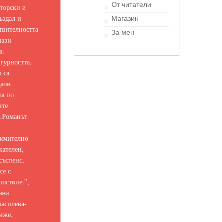
От читатели
торски е
ъздал и
Магазин
твителността
За мен
нази
а.
гурността,
о са
щали
та по
ите
.
Романът
ючително
кателен,
съспенс,
се с
олствие.
”,
яна
асилева-
нже,