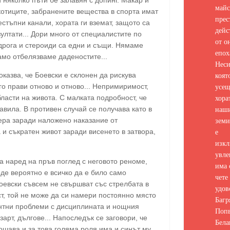
майс
котиците, забранените вещества в спорта имат
прес
естъпни канали, хората ги вземат, защото са
дейс
ултати... Дори много от специалистите по
от о
дрога и стероиди са едни и същи. Нямаме
епох
мо отбелязваме даденостите...
Неси
коят
оказва, че Боевски е склонен да рискува
усе
 го прави отново и отново... Непримиримост,
хора
бласти на живота. С малката подробност, че
наш
авила. В противен случай се получава като в
земи
ера заради наложено наказание от
е
и съкратен живот заради висенето в затвора,
изкл
увле
а наред на пръв поглед с неговото реноме,
има 
де вероятно е всичко да е било само
чете 
Боевски съвсем не свършват със стрелбата в
удов
т, той не може да си намери постоянно място
Багр
ентни проблеми с дисциплината и нощния
Попв
зарт, дългове... Напоследък се заговори, че
Бела
шава и за това голяма роля има и синът му.