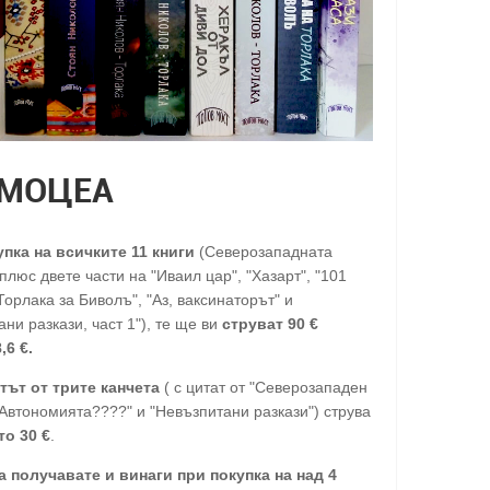
МОЦЕА
упка на всичките 11 книги
(Северозападната
люс двете части на "Иваил цар", "Хазарт", "101
Торлака за Биволъ", "Аз, ваксинаторът" и
ни разкази, част 1"), те ще ви
струват 90 €
,6 €.
тът от трите канчета
( с цитат от "Северозападен
"Автономията????" и "Невъзпитани разкази") струва
то 30
€
.
а получавате и винаги при покупка на над 4