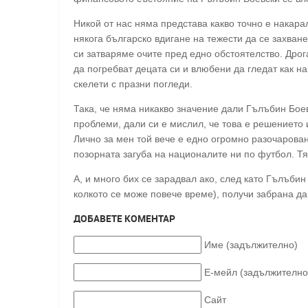
Никой от нас няма представа какво точно е накара
някога българско вдигане на тежести да се захван
си затваряме очите пред едно обстоятелство. Дрог
да погребват децата си и влюбени да гледат как н
скелети с празни погледи.
Така, че няма никакво значение дали Гълъбин Бо
проблеми, дали си е мислил, че това е решението 
Лично за мен той вече е едно огромно разочарован
позорната загуба на националите ни по футбол. Тя
А, и много бих се зарадвал ако, след като Гълъбин
колкото се може повече време), получи забрана да 
ДОБАВЕТЕ КОМЕНТАР
Име (задължително)
Е-мейл (задължително
Сайт