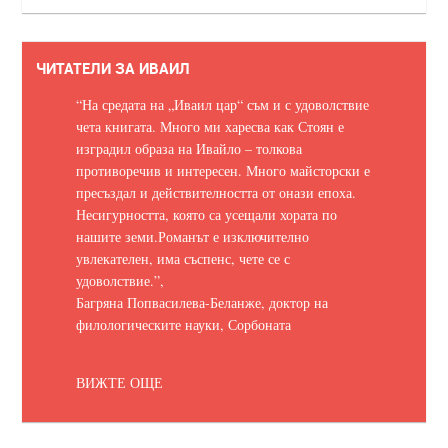
ЧИТАТЕЛИ ЗА ИВАИЛ
“На средата на „Иваил цар“ съм и с удоволствие
чета книгата. Много ми харесва как Стоян е
изградил образа на Ивайло – толкова
противоречив и интересен. Много майсторски е
пресъздал и действителността от онази епоха.
Несигурността, която са усещали хората по
нашите земи.
Романът е изключително
увлекателен, има съспенс, чете се с
удоволствие.
”,
Багряна Попвасилева-Беланже, доктор на
филологическите науки, Сорбоната
ВИЖТЕ ОЩЕ