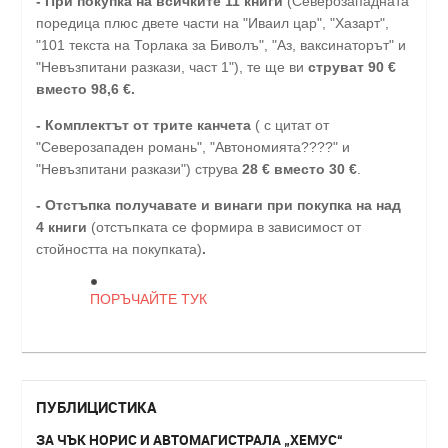
-
При покупка на всичките 11 книги
(Северозападната
поредица плюс двете части на "Иваил цар", "Хазарт",
"101 текста на Торлака за Биволъ", "Аз, ваксинаторът" и
"Невъзпитани разкази, част 1"), те ще ви
струват 90 €
вместо 98,6 €.
- Комплектът от трите канчета
( с цитат от
"Северозападен романь", "Автономията????" и
"Невъзпитани разкази") струва
28
€
вместо 30
€
.
-
Отстъпка получавате и винаги при покупка на над
4 книги
(отстъпката се формира в зависимост от
стойността на покупката)
.
ПОРЪЧАЙТЕ ТУК
ПУБЛИЦИСТИКА
ЗА ЧЪК НОРИС И АВТОМАГИСТРАЛА „ХЕМУС“