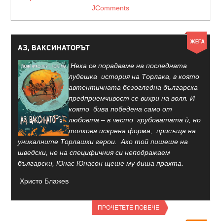
JComments
АЗ, ВАКСИНАТОРЪТ
Нека се порадваме на последната
лудешка история на Торлака, в която
автентичната безогледна българска
предприемчивост се вихри на воля. И
която бива победена само от
любовта – в често грубоватата ѝ, но
толкова искрена форма, присъща на
уникалните Торлашки герои. Ако той пишеше на
шведски, не на специфичния си неподражаем
български, Юнас Юнасон щеше му диша прахта.
Христо Блажев
ПРОЧЕТЕТЕ ПОВЕЧЕ