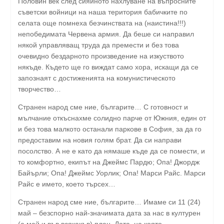
Половин век след сияйното нахлуване на въпросните
съветски войници на наша територия бабичките по
селата още помнеха безчинствата на (наистина!!!)
непобедимата Червена армия. Да беше си направил
някой управляващ труда да премести и без това
очевидно бездарното произведение на изкуството
някъде. Където ще го виждат само хора, искащи да се
запознаят с достиженията на комунистическото
творчество…
Странен народ сме ние, българите… С готовност и
мълчание откъснахме солидно парче от Южния, един от
и без това малкото останали паркове в София, за да го
предоставим на новия голям брат. Да си направи
посолство. А не е като да нямаше къде да се помести, и
то комфортно, екипът на Джеймс Пардю; Опа! Джордж
Байърли; Опа! Джеймс Уорлик; Опа! Марси Райс. Марси
Райс е името, което търсех…
Странен народ сме ние, българите… Имаме си 11 (24)
май – безспорно най-значимата дата за нас в културен