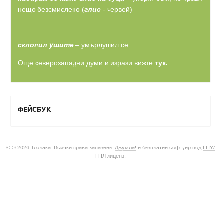
нещо безсмислено (
глис
- червей)
склопил ушите
– умърлушил се
Още северозападни думи и изрази вижте
тук.
ФЕЙСБУК
© © 2026 Торлака. Всички права запазени.
Джумла!
е безплатен софтуер под
ГНУ/
ГПЛ лиценз.