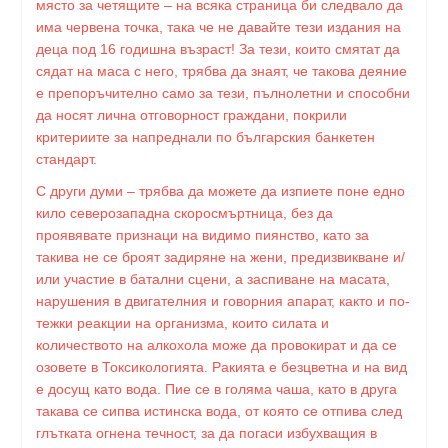
място за четящите – на всяка страница би следвало да
има червена точка, така че не давайте тези издания на
деца под 16 годишна възраст! За тези, които смятат да
сядат на маса с него, трябва да знаят, че такова деяние
е препоръчително само за тези, пълнолетни и способни
да носят лична отговорност граждани, покрили
критериите за напреднали по българския банкетен
стандарт.
С други думи – трябва да можете да изпиете поне едно
кило северозападна скоросмъртница, без да
проявявате признаци на видимо пиянство, като за
такива не се броят задиряне на жени, предизвикване и/
или участие в батални сцени, а заспиване на масата,
нарушения в двигателния и говорния апарат, както и по-
тежки реакции на организма, които силата и
количеството на алкохола може да провокират и да се
озовете в Токсикологията. Ракията е безцветна и на вид
е досущ като вода. Пие се в голяма чаша, като в друга
такава се сипва истинска вода, от която се отпива след
глътката огнена течност, за да погаси избухващия в