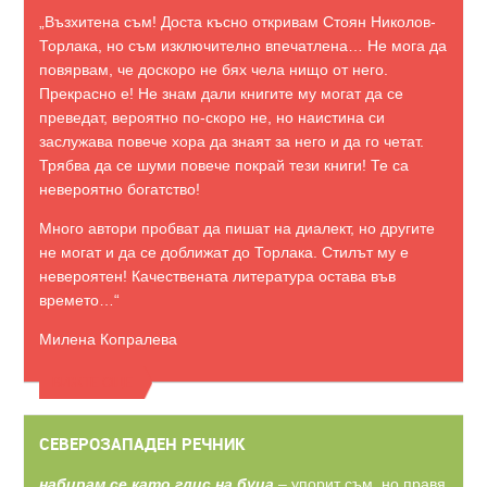
„Възхитена съм! Доста късно откривам Стоян Николов-
Торлака, но съм изключително впечатлена… Не мога да
повярвам, че доскоро не бях чела нищо от него.
Прекрасно е! Не знам дали книгите му могат да се
преведат, вероятно по-скоро не, но наистина си
заслужава повече хора да знаят за него и да го четат.
Трябва да се шуми повече покрай тези книги! Те са
невероятно богатство!
Много автори пробват да пишат на диалект, но другите
не могат и да се доближат до Торлака. Стилът му е
невероятен! Качествената литература остава във
времето…“
Милена Копралева
ВИЖТЕ ОЩЕ
СЕВЕРОЗАПАДЕН РЕЧНИК
набирам се като глис на буца
– упорит съм, но правя