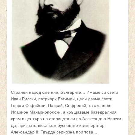
Странен народ сме ние, българите… Имаме си свети
Иван Рилски, патриарх Евтимий, цели двама свети
Георги Софийски, Паисий, Софроний, та ако щеш
Иларион Макариополски, а кръщаваме Катедралния
храм в центъра на столицата си на Александър Невски.
Да, признателност към руснаците и император
Александър II. Твърде сериозна при това…