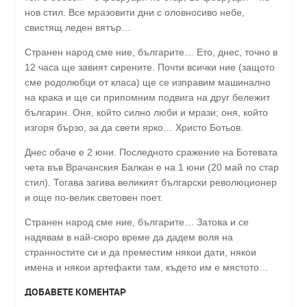
нов стил. Все мразовити дни с оловносиво небе,
свистящ леден вятър…
Странен народ сме ние, българите… Ето, днес, точно в
12 часа ще завият сирените. Почти всички ние (защото
сме родолюбци от класа) ще се изправим машинално
на крака и ще си припомним подвига на друг бележит
българин. Оня, който силно люби и мрази; оня, който
изгоря бързо, за да свети ярко… Христо Ботьов.
Днес обаче е 2 юни. Последното сражение на Ботевата
чета във Врачанския Балкан е на 1 юни (20 май по стар
стил). Тогава загива великият български революционер
и още по-велик световен поет.
Странен народ сме ние, българите… Затова и се
надявам в най-скоро време да дадем воля на
странностите си и да преместим някои дати, някои
имена и някои артефакти там, където им е мястото…
ДОБАВЕТЕ КОМЕНТАР