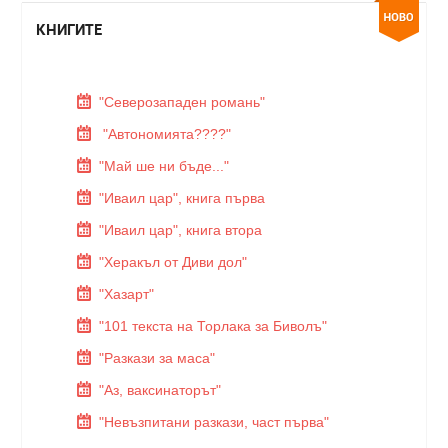
КНИГИТЕ
"Северозападен романь"
"Автономията????"
"Май ше ни бъде..."
"Иваил цар", книга първа
"Иваил цар", книга втора
"Херакъл от Диви дол"
"Хазарт"
"101 текста на Торлака за Биволъ"
"Разкази за маса"
"Аз, ваксинаторът"
"Невъзпитани разкази, част първа"