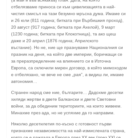
(а май и във всякакъв) план. Дата, на която
отбелязваме приноса си към цивилизацията в най-
чистия смисъл на тази безумно мръсна дума. Имаме си
и 26 юли (811 година; битката при Върбишкия проход),
20 август (917 година; битката при Ахелой), 9 март
(1230 година; битката при Клокотница), та ако щеш
даже и 20 април (1876 година; Априлското
въстание). Но не, ние ще празнуваме Националния си
празник на деня, на който две империи, боричкащи се
за преразпределение на влиянието си в Източна
Европа, са сключили мирен договор, в който мимоходом
е отбелязано, че вече не сме „рая”, а видиш ли, имаме
автономия…
Странен народ сме ние, българите… Дадохме десетки
хиляди жертви в двете Балкански и двете Световни
войни, за да обединим териториите, на които живеем.
Минахме през ада, но не успяхме да го направим.
Няколко десетилетия по-късно с готовност първи
признахме независимостта на най-измислената страна,
която се е раждала в Европа през ХХ век (през XXI се