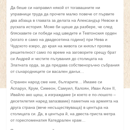
Да беше си направил някой от тогавашните ни
управници труда да прочете малко повече от първите
два абзаца в главата за делата на Александър Невски в
руската история. Може би щеше да разбере, че след
бляскавите си победи над шведите и Тевтонския орден
(когато е само на двадесетина години) при Нева и
Чудското езеро, до края на живота си князът проява
решителност само по време на заговорите срещу брат
си Андрей и честите пътувания до столицата на
Златната орда, за да предава собственоръчно събрания
от сънародниците си васален данък…
Странен народ сме ние, българите… Имаме си
Аспарух, Крум, Симеон, Самуил, Калоян, Иван Асен II,
Ивайло ако щеш, а изграждаме (и което е по-лошото –
десетилетия наред запазваме) паметник на армията на
друга страна (вече несъществуваща) в центъра на
столицата си. Да, в центъра й, на двеста-триста метра
от гореспоменатия Катедрален храм…