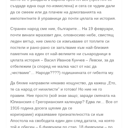
създаде една още по-измислена) и сега се чудим дали
да се смеем или да плачем на домогванията на
импотентните й управници до почти цялата ни история.
Странен народ сме ние, българите… На 19 февруари,
почти винаги мразовит ден, оловносиво небе, свистящ
леден вятър, ние смело се измъкваме от топлите си
постели и рано-рано се запътваме към най-близкия
паметник на един от най-великите ни сънародници в
цялата история – Васил Иванов Кунчев – Левски, за да
отбележим (а според не малка част от нас да
„честваме“… Народе????) годишнината от гибелта му.
Да бяхме направили някакво кощунство, да кажеш „Ето,
те са народ от нихилисти” и готово! Но ние не го
правим. Ние просто (кой знае защо; заради смяната на
Юлианския с Грегорианския календар? Едва ли… Все от
1916 година досега щяхме да се
коригираме) изразяваме признателността си към
Апостола на свободата един ден след датата, на която
той е обесен – 6 февруари по стар, 18 февруари – по