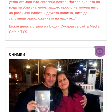
устно-стомашната лигавица пожар. Накрая пиенето на
вода изгубва значение, защото просто не можеш нито
да различиш едната и другата напитка, нито да
запомниш разположението на чашите..."
Вижте цялата статия на Видин Сукарев за сайта Media
Cafe в ТУК.
СНИМКИ