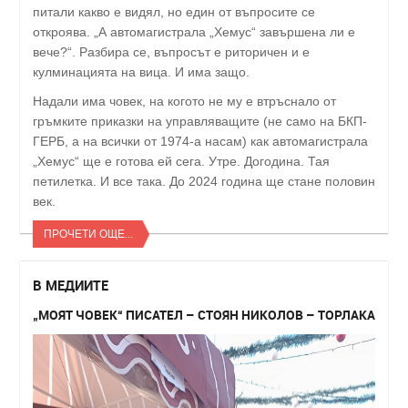
питали какво е видял, но един от въпросите се
откроява. „А автомагистрала „Хемус“ завършена ли е
вече?“. Разбира се, въпросът е риторичен и е
кулминацията на вица. И има защо.
Надали има човек, на когото не му е втръснало от
гръмките приказки на управляващите (не само на БКП-
ГЕРБ, а на всички от 1974-а насам) как автомагистрала
„Хемус“ ще е готова ей сега. Утре. Догодина. Тая
петилетка. И все така. До 2024 година ще стане половин
век.
ПРОЧЕТИ ОЩЕ...
В МЕДИИТЕ
„МОЯТ ЧОВЕК“ ПИСАТЕЛ – СТОЯН НИКОЛОВ – ТОРЛАКА