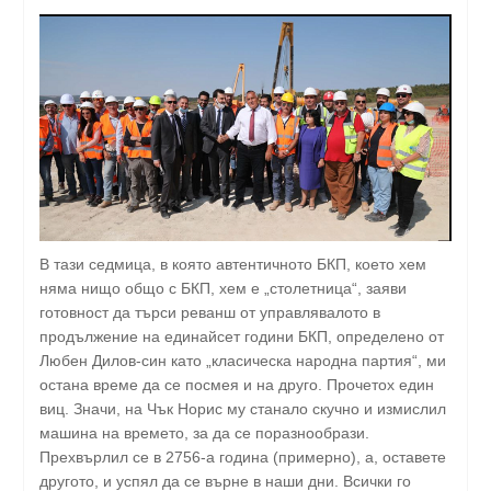
В тази седмица, в която автентичното БКП, което хем
няма нищо общо с БКП, хем е „столетница“, заяви
готовност да търси реванш от управлявалото в
продължение на единайсет години БКП, определено от
Любен Дилов-син като „класическа народна партия“, ми
остана време да се посмея и на друго. Прочетох един
виц. Значи, на Чък Норис му станало скучно и измислил
машина на времето, за да се поразнообрази.
Прехвърлил се в 2756-а година (примерно), а, оставете
другото, и успял да се върне в наши дни. Всички го