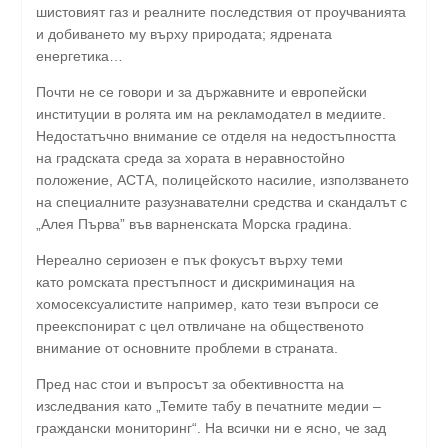
шистовият газ и реалните последствия от проучванията
и добиването му върху природата; ядрената
енергетика…
Почти не се говори и за държавните и европейски
институции в ролята им на рекламодател в медиите.
Недостатъчно внимание се отделя на недостъпността
на градската среда за хората в неравностойно
положение, АСТА, полицейското насилие, използването
на специалните разузнавателни средства и скандалът с
„Алея Първа” във варненската Морска градина.
Нереално сериозен е пък фокусът върху теми
като ромската престъпност и дискриминация на
хомосексуалистите например, като тези въпроси се
преекспонират с цел отвличане на общественото
внимание от основните проблеми в страната.
Пред нас стои и въпросът за обективността на
изследвания като „Темите табу в печатните медии –
граждански мониторинг“. На всички ни е ясно, че зад