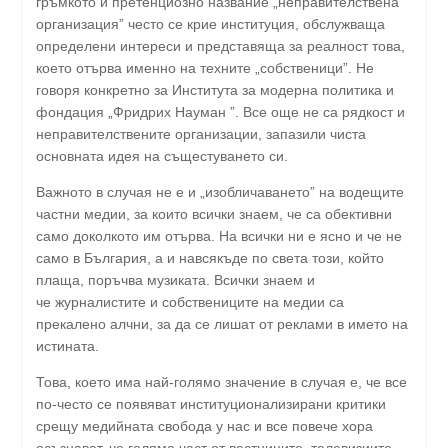
гръмкото и претенциозно название „неправителствена
организация” често се крие институция, обслужваща
определени интереси и представяща за реалност това,
което отърва именно на техните „собственици”. Не
говоря конкретно за Института за модерна политика и
фондация „Фридрих Науман ”. Все още не са рядкост и
неправителствените организации, запазили чиста
основната идея на същестуването си.
Важното в случая не е и „изобличаването” на водещите
частни медии, за които всички знаем, че са обективни
само доколкото им отърва. На всички ни е ясно и че не
само в България, а и навсякъде по света този, който
плаща, поръчва музиката. Всички знаем и
че журналистите и собствениците на медии са
прекалено алчни, за да се лишат от реклами в името на
истината.
Това, което има най-голямо значение в случая е, че все
по-често се появяват институционализирани критики
срещу медийната свобода у нас и все повече хора