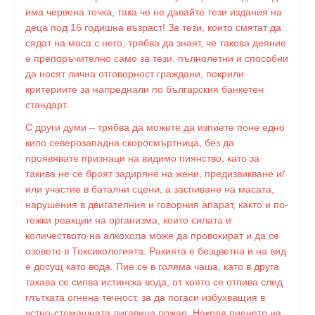
има червена точка, така че не давайте тези издания на
деца под 16 годишна възраст! За тези, които смятат да
сядат на маса с него, трябва да знаят, че такова деяние
е препоръчително само за тези, пълнолетни и способни
да носят лична отговорност граждани, покрили
критериите за напреднали по българския банкетен
стандарт.
С други думи – трябва да можете да изпиете поне едно
кило северозападна скоросмъртница, без да
проявявате признаци на видимо пиянство, като за
такива не се броят задиряне на жени, предизвикване и/
или участие в батални сцени, а заспиване на масата,
нарушения в двигателния и говорния апарат, както и по-
тежки реакции на организма, които силата и
количеството на алкохола може да провокират и да се
озовете в Токсикологията. Ракията е безцветна и на вид
е досущ като вода. Пие се в голяма чаша, като в друга
такава се сипва истинска вода, от която се отпива след
глътката огнена течност, за да погаси избухващия в
устно-стомашната лигавица пожар. Накрая пиенето на