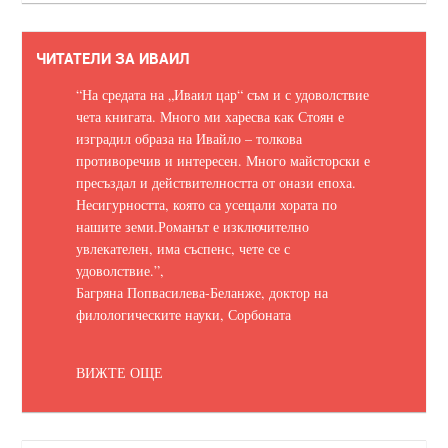
ЧИТАТЕЛИ ЗА ИВАИЛ
“На средата на „Иваил цар“ съм и с удоволствие
чета книгата. Много ми харесва как Стоян е
изградил образа на Ивайло – толкова
противоречив и интересен. Много майсторски е
пресъздал и действителността от онази епоха.
Несигурността, която са усещали хората по
нашите земи.
Романът е изключително
увлекателен, има съспенс, чете се с
удоволствие.
”,
Багряна Попвасилева-Беланже, доктор на
филологическите науки, Сорбоната
ВИЖТЕ ОЩЕ