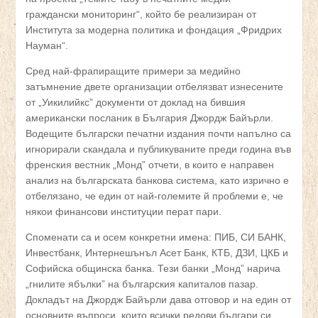
граждански мониторинг“, който бе реализиран от
Института за модерна политика и фондация „Фридрих
Науман“.
Сред най-фрапиращите примери за медийно
затъмнение двете организации отбелязват изнесените
от „Уикилийкс” документи от доклад на бившия
американски посланик в България Джордж Байърли.
Водещите български печатни издания почти напълно са
игнорирали скандала и публикуваните преди година във
френския вестник „Монд” отчети, в които е направен
анализ на българската банкова система, като изрично е
отбелязано, че един от най-големите й проблеми е, че
някои финансови институции перат пари.
Споменати са и осем конкретни имена: ПИБ, СИ БАНК,
Инвестбанк, Интернешънъл Асет Банк, КТБ, ДЗИ, ЦКБ и
Софийска общинска банка. Тези банки „Монд” нарича
„гнилите ябълки” на българския капиталов пазар.
Докладът на Джордж Байърли дава отговор и на един от
основните въпроси, които всички редови българи си