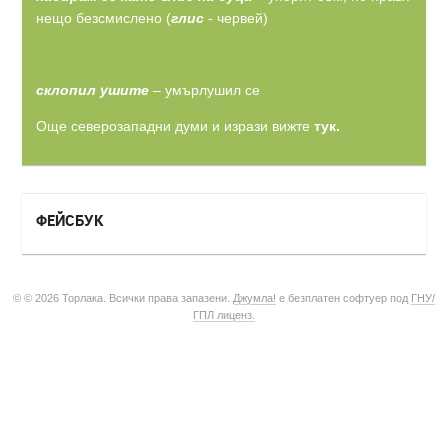
нещо безсмислено (
глис
- червей)
склопил ушите
– умърлушил се
Още северозападни думи и изрази вижте
тук.
ФЕЙСБУК
© © 2026 Торлака. Всички права запазени.
Джумла!
е безплатен софтуер под
ГНУ/
ГПЛ лиценз.