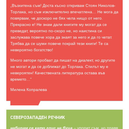
„Възхитена съм! Доста късно откривам Стоян Николов-
Торлака, но съм изключително впечатлена… Не мога да
повярвам, че доскоро не бях чела нищо от него.
Прекрасно е! Не знам дали книгите му могат да се
преведат, вероятно по-скоро не, но наистина си
заслужава повече хора да знаят за него и да го четат.
Трябва да се шуми повече покрай тези книги! Те са
невероятно богатство!
Много автори пробват да пишат на диалект, но другите
не могат и да се доближат до Торлака. Стилът му е
невероятен! Качествената литература остава във
времето…“
Милена Копралева
ВИЖТЕ ОЩЕ
СЕВЕРОЗАПАДЕН РЕЧНИК
набирам се като глис на буца
– упорит съм, но правя