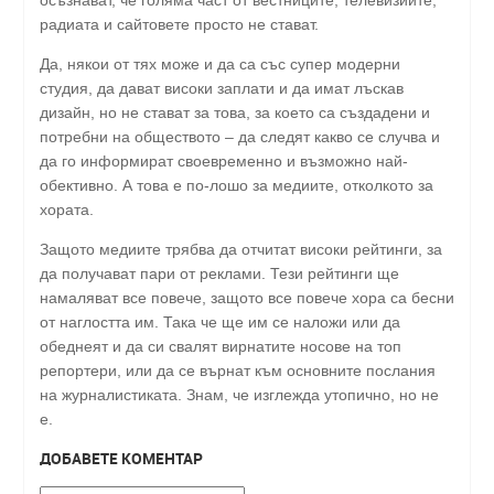
осъзнават, че голяма част от вестниците, телевизиите,
радиата и сайтовете просто не стават.
Да, някои от тях може и да са със супер модерни
студия, да дават високи заплати и да имат лъскав
дизайн, но не стават за това, за което са създадени и
потребни на обществото – да следят какво се случва и
да го информират своевременно и възможно най-
обективно. А това е по-лошо за медиите, отколкото за
хората.
Защото медиите трябва да отчитат високи рейтинги, за
да получават пари от реклами. Тези рейтинги ще
намаляват все повече, защото все повече хора са бесни
от наглостта им. Така че ще им се наложи или да
обеднеят и да си свалят вирнатите носове на топ
репортери, или да се върнат към основните послания
на журналистиката. Знам, че изглежда утопично, но не
е.
ДОБАВЕТЕ КОМЕНТАР