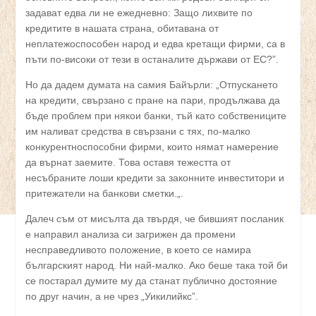
задават едва ли не ежедневно: Защо лихвите по
кредитите в нашата страна, обитавана от
неплатежоспособен народ и едва кретащи фирми, са в
пъти по-високи от тези в останалите държави от ЕС?”.
Но да дадем думата на самия Байърли: „Отпускането
на кредити, свързано с пране на пари, продължава да
бъде проблем при някои банки, тъй като собствениците
им наливат средства в свързани с тях, по-малко
конкурентноспособни фирми, които нямат намерение
да върнат заемите. Това оставя тежестта от
несъбраните лоши кредити за законните инвеститори и
притежатели на банкови сметки.„.
Далеч съм от мисълта да твърдя, че бившият посланик
е направил анализа си загрижен да промени
несправедливото положение, в което се намира
българският народ. Ни най-малко. Ако беше така той би
се постарал думите му да станат публично достояние
по друг начин, а не чрез „Уикилийкс”.