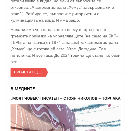
питали какво е видял, но един от въпросите се
откроява. „А автомагистрала „Хемус“ завършена ли е
вече?“. Разбира се, въпросът е риторичен и е
кулминацията на вица. И има защо.
Надали има човек, на когото не му е втръснало от
гръмките приказки на управляващите (не само на БКП-
ГЕРБ, а на всички от 1974-а насам) как автомагистрала
„Хемус“ ще е готова ей сега. Утре. Догодина. Тая
петилетка. И все така. До 2024 година ще стане половин
век.
ПРОЧЕТИ ОЩЕ...
В МЕДИИТЕ
„МОЯТ ЧОВЕК“ ПИСАТЕЛ – СТОЯН НИКОЛОВ – ТОРЛАКА