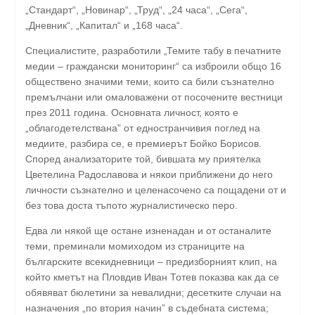
„Стандарт“, „Новинар“, „Труд“, „24 часа“, „Сега“,
„Дневник“, „Капитал“ и „168 часа“.
Специалистите, разработили „Темите табу в печатните
медии – граждански мониторинг“ са изброили общо 16
обществено значими теми, които са били съзнателно
премълчани или омаловажени от посочените вестници
през 2011 година. Основната личност, която е
„облагодетелствана” от едностранчивия поглед на
медиите, разбира се, е премиерът Бойко Борисов.
Според анализаторите той, бившата му приятелка
Цветелина Радославова и някои приближени до него
личности съзнателно и целенасочено са пощадени от и
без това доста тъпото журналистическо перо.
Едва ли някой ще остане изненадан и от останалите
теми, преминали момиходом из страниците на
българските всекидневници – предизборният клип, на
който кметът на Пловдив Иван Тотев показва как да се
обявяват бюлетини за невалидни; десетките случаи на
назначения „по втория начин” в съдебната система;