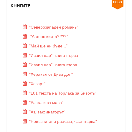
КНИГИТЕ
"Северозападен романь"
"Автономията????"
"Май ше ни бъде..."
"Иваил цар", книга първа
"Иваил цар", книга втора
"Херакъл от Диви дол"
"Хазарт"
"101 текста на Торлака за Биволъ"
"Разкази за маса"
"Аз, ваксинаторът"
"Невъзпитани разкази, част първа"