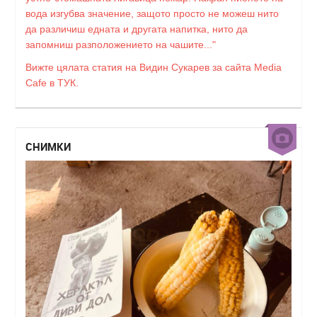
вода изгубва значение, защото просто не можеш нито
да различиш едната и другата напитка, нито да
запомниш разположението на чашите..."
Вижте цялата статия на Видин Сукарев за сайта Media
Cafe в ТУК.
СНИМКИ