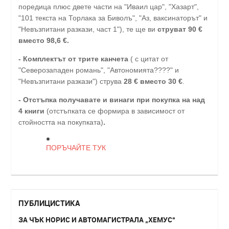
поредица плюс двете части на "Иваил цар", "Хазарт",
"101 текста на Торлака за Биволъ", "Аз, ваксинаторът" и
"Невъзпитани разкази, част 1"), те ще ви
струват 90 €
вместо 98,6 €.
- Комплектът от трите канчета
( с цитат от
"Северозападен романь", "Автономията????" и
"Невъзпитани разкази") струва
28
€
вместо 30
€
.
-
Отстъпка получавате и винаги при покупка на над
4 книги
(отстъпката се формира в зависимост от
стойността на покупката)
.
ПОРЪЧАЙТЕ ТУК
ПУБЛИЦИСТИКА
ЗА ЧЪК НОРИС И АВТОМАГИСТРАЛА „ХЕМУС“