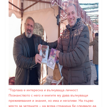
"Торлака е интересна и вълнуваща личност.
Познанството с него и книгите му дава вълнуващи
преживявания и знания, но има и негативи. На първо
място за четящите – на всяка страница би следвало да