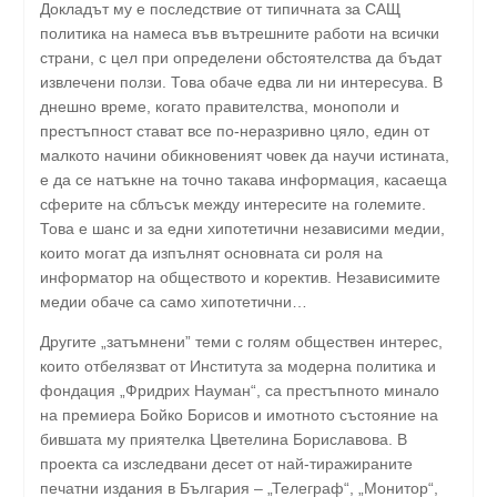
Докладът му е последствие от типичната за САЩ
политика на намеса във вътрешните работи на всички
страни, с цел при определени обстоятелства да бъдат
извлечени ползи. Това обаче едва ли ни интересува. В
днешно време, когато правителства, монополи и
престъпност стават все по-неразривно цяло, един от
малкото начини обикновеният човек да научи истината,
е да се натъкне на точно такава информация, касаеща
сферите на сблъсък между интересите на големите.
Това е шанс и за едни хипотетични независими медии,
които могат да изпълнят основната си роля на
информатор на обществото и коректив. Независимите
медии обаче са само хипотетични…
Другите „затъмнени” теми с голям обществен интерес,
които отбелязват от Института за модерна политика и
фондация „Фридрих Науман“, са престъпното минало
на премиера Бойко Борисов и имотното състояние на
бившата му приятелка Цветелина Бориславова. В
проекта са изследвани десет от най-тиражираните
печатни издания в България – „Телеграф“, „Монитор“,