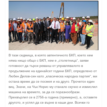
В тази седмица, в която автентичното БКП, което хем
няма нищо общо с БКП, хем е „столетница“, заяви
готовност да търси реванш от управлявалото в
продължение на единайсет години БКП, определено от
Любен Дилов-син като „класическа народна партия“, ми
остана време да се посмея и на друго. Прочетох един
виц. Значи, на Чък Норис му станало скучно и измислил
машина на времето, за да се поразнообрази.
Прехвърлил се в 2756-а година (примерно), а, оставете
другото, и успял да се върне в наши дни. Всички го