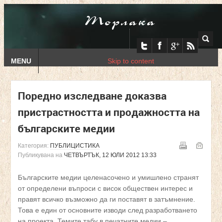
Торлака
MENU
Skip to content
Поредно изследване доказва
пристрастността и продажността на
българските медии
Категория:
ПУБЛИЦИСТИКА
Публикувана на
ЧЕТВЪРТЪК, 12 ЮЛИ 2012 13:33
Българските медии целенасочено и умишлено странят
от определени въпроси с висок обществен интерес и
правят всичко възможно да ги поставят в затъмнение.
Това е един от основните изводи след разработването
на проекта „Темите табу в печатните медии –