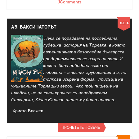
JComments
АЗ, ВАКСИНАТОРЪТ
Нека се порадваме на последната
лудешка история на Торлака, в която
автентичната безогледна българска
предприемчивост се вихри на воля. И
която бива победена само от
любовта – в често грубоватата ѝ, но
толкова искрена форма, присъща на
уникалните Торлашки герои. Ако той пишеше на
шведски, не на специфичния си неподражаем
български, Юнас Юнасон щеше му диша прахта.
Христо Блажев
ПРОЧЕТЕТЕ ПОВЕЧЕ