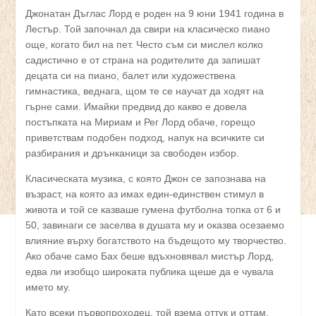
Джонатан Дъглас Лорд е роден на 9 юни 1941 година в
Лестър. Той започнал да свири на класическо пиано
още, когато бил на пет. Често съм си мислел колко
садистично е от страна на родителите да запишат
децата си на пиано, балет или художествена
гимнастика, веднага, щом те се научат да ходят на
гърне сами. Имайки предвид до какво е довела
постъпката на Мириам и Рег Лорд обаче, горещо
приветствам подобен подход, напук на всичките си
разбирания и дрънканици за свободен избор.
Класическата музика, с която Джон се запознава на
възраст, на която аз имах един-единствен стимул в
живота и той се казваше гумена футболна топка от 6 и
50, завинаги се заселва в душата му и оказва осезаемо
влияние върху богатството на бъдещото му творчество.
Ако обаче само Бах беше вдъхновявал мистър Лорд,
едва ли изобщо широката публика щеше да е чувала
името му.
Като всеки първопроходец, той взема оттук и оттам,