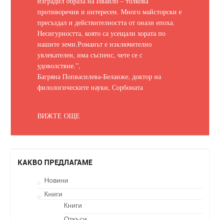
изградил образа на Ивайло – толкова
противоречив и интересен. Много майсторски е
пресъздал и действителността от онази епоха.
Несигурността, която са усещали хората по
нашите земи.
Романът е изключително
увлекателен, има съспенс, чете се с
удоволствие.
”,
Багряна Попвасилева-Беланже, доктор на
филологическите науки, Сорбоната
ВИЖТЕ ОЩЕ
КАКВО ПРЕДЛАГАМЕ
Новини
Книги
Книги
Откъси