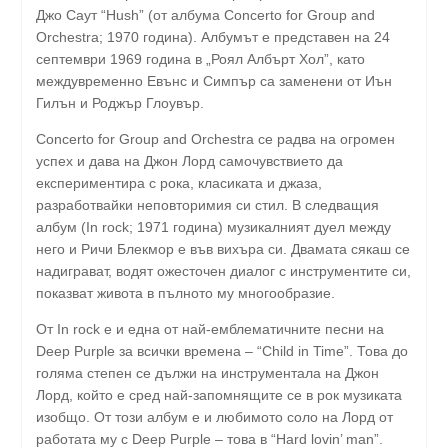
Джо Саут “Hush” (от албума Concerto for Group and
Orchestra; 1970 година). Албумът е представен на 24
септември 1969 година в „Роял Албърт Хол”, като
междувременно Евънс и Симпър са заменени от Иън
Гилън и Роджър Глоувър.
Concerto for Group and Orchestra се радва на огромен
успех и дава на Джон Лорд самочувствието да
експериментира с рока, класиката и джаза,
разработвайки неповторимия си стил. В следващия
албум (In rock; 1971 година) музикалният дуел между
него и Ричи Блекмор е във вихъра си. Двамата сякаш се
надиграват, водят ожесточен диалог с инструментите си,
показват живота в пълното му многообразие.
От In rock е и една от най-емблематичните песни на
Deep Purple за всички времена – “Child in Time”. Това до
голяма степен се дължи на инструментала на Джон
Лорд, който е сред най-запомнящите се в рок музиката
изобщо. От този албум е и любимото соло на Лорд от
работата му с Deep Purple – това в “Hard lovin’ man”.