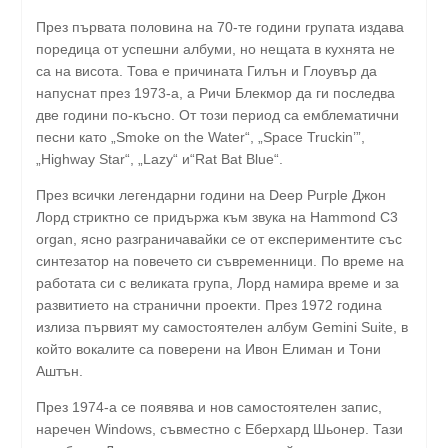
През първата половина на 70-те години групата издава
поредица от успешни албуми, но нещата в кухнята не
са на висота. Това е причината Гилън и Глоувър да
напуснат през 1973-а, а Ричи Блекмор да ги последва
две години по-късно. От този период са емблематични
песни като „Smoke on the Water“, „Space Truckin’”,
„Highway Star“, „Lazy“ и“Rat Bat Blue“.
През всички легендарни години на Deep Purple Джон
Лорд стриктно се придържа към звука на Hammond C3
organ, ясно разграничавайки се от експериментите със
синтезатор на повечето си съвременници. По време на
работата си с великата група, Лорд намира време и за
развитието на странични проекти. През 1972 година
излиза първият му самостоятелен албум Gemini Suite, в
който вокалите са поверени на Ивон Елиман и Тони
Аштън.
През 1974-а се появява и нов самостоятелен запис,
наречен Windows, съвместно с Еберхард Шьонер. Тази