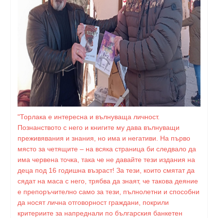
"Торлака е интересна и вълнуваща личност.
Познанството с него и книгите му дава вълнуващи
преживявания и знания, но има и негативи. На първо
място за четящите – на всяка страница би следвало да
има червена точка, така че не давайте тези издания на
деца под 16 годишна възраст! За тези, които смятат да
сядат на маса с него, трябва да знаят, че такова деяние
е препоръчително само за тези, пълнолетни и способни
да носят лична отговорност граждани, покрили
критериите за напреднали по българския банкетен