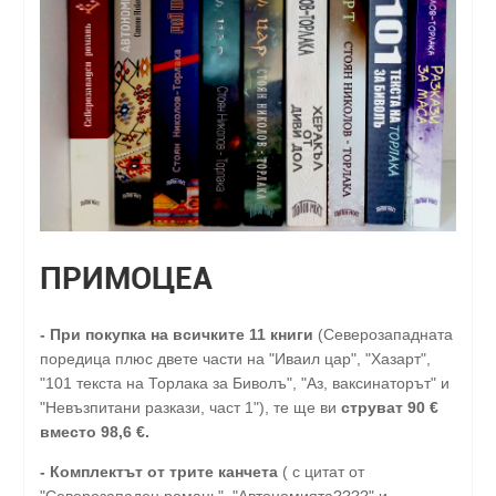
ПРИМОЦЕА
-
При покупка на всичките 11 книги
(Северозападната
поредица плюс двете части на "Иваил цар", "Хазарт",
"101 текста на Торлака за Биволъ", "Аз, ваксинаторът" и
"Невъзпитани разкази, част 1"), те ще ви
струват 90 €
вместо 98,6 €.
- Комплектът от трите канчета
( с цитат от
"Северозападен романь", "Автономията????" и