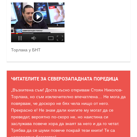
Торлака у БНТ
ЧИТАТЕЛИТЕ ЗА СЕВЕРОЗАПАДНАТА ПОРЕДИЦА
„Възхитена съм! Доста късно откривам Стоян Николов-
Торлака, но съм изключително впечатлена… Не мога да
повярвам, че доскоро не бях чела нищо от него.
Прекрасно е! Не знам дали книгите му могат да се
преведат, вероятно по-скоро не, но наистина си
заслужава повече хора да знаят за него и да го четат.
Трябва да се шуми повече покрай тези книги! Те са