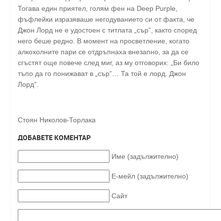
Тогава един приятел, голям фен на Deep Purple,
фъфлейки изразяваше негодуванието си от факта, че
Джон Лорд не е удостоен с титлата „сър”, както според
него беше редно. В момент на просветление, когато
алкохолните пари се отдръпнаха внезапно, за да се
сгъстят още повече след миг, аз му отговорих: „Би било
тъпо да го понижават в „сър”… Та той е лорд. Джон
Лорд”.
Стоян Николов-Торлака
ДОБАВЕТЕ КОМЕНТАР
Име (задължително)
Е-мейл (задължително)
Сайт