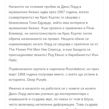
Началото на големия пробив за Джон Лорд в
музикалния бизнес идва през 1967 година, когато
съквартирантът му Крис Къртис го свързва с
бизнесмена Тони Едуардс, който има интереси в
музикалния бизнес. Към проекта е привлечен и Ричи
Блекмор, но непостоянството на Крис Къртис почти
обрича начинанието на провал. Нещата обаче се
нормализират, когато Лорд се свързва с приятеля си от
The Flower Pot Men Ник Симпър, а към бандата се
присъединяват вокалът Род Евънс и барабанистът Иън
Пейс.
Първоначално групата е наречена Roundabout, но през
март 1968 година получава името, с което ще остане в
историята. Deep Purple.
Именно в началото на работата си с новите си колеги
Джон Лорд започва усилено да експериментира с
клавишните и създава звук, по-тежък от този в блуса,
често включващ нетипични деформации. Това създава