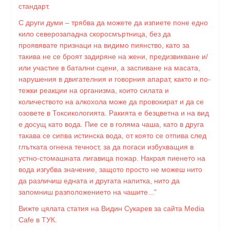
стандарт.
С други думи – трябва да можете да изпиете поне едно
кило северозападна скоросмъртница, без да
проявявате признаци на видимо пиянство, като за
такива не се броят задиряне на жени, предизвикване и/
или участие в батални сцени, а заспиване на масата,
нарушения в двигателния и говорния апарат, както и по-
тежки реакции на организма, които силата и
количеството на алкохола може да провокират и да се
озовете в Токсикологията. Ракията е безцветна и на вид
е досущ като вода. Пие се в голяма чаша, като в друга
такава се сипва истинска вода, от която се отпива след
глътката огнена течност, за да погаси избухващия в
устно-стомашната лигавица пожар. Накрая пиенето на
вода изгубва значение, защото просто не можеш нито
да различиш едната и другата напитка, нито да
запомниш разположението на чашите..."
Вижте цялата статия на Видин Сукарев за сайта Media
Cafe в ТУК.