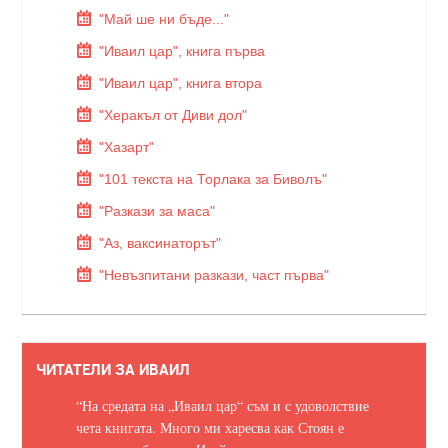
"Май ше ни бъде..."
"Иваил цар", книга първа
"Иваил цар", книга втора
"Херакъл от Диви дол"
"Хазарт"
"101 текста на Торлака за Биволъ"
"Разкази за маса"
"Аз, ваксинаторът"
"Невъзпитани разкази, част първа"
ЧИТАТЕЛИ ЗА ИВАИЛ
“На средата на „Иваил цар“ съм и с удоволствие
чета книгата. Много ми харесва как Стоян е