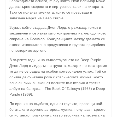
необходимата основа, върху която Ричи Блекмор може
да разгърне скоростта и виртуозността си на китарата.
Така се появява музиката, която се превръща в
запазена марка на Deep Purple.
Звукът, който създава Джон Лорд, е ръмжащ, тежък и
механичен и се явява като контрапункт на мелодичното
свирене на Блекмор. Конкуренцията между двамата се
оказва изключително продуктивна и групата придобива
неповторимо звучене.
В първите години на съществуването на Deep Purple
Джон Лорд е лидерът на групата, макар и по това време
тя да не се радва на особен комерсиален успех. Той се
опитва да съчетава рока с класическата музика, което
ясно си личи в някои от песните във втория и третия
албум на бандата – The Book Of Taliesyn (1968) и Deep
Purple (1969).
По ирония на съдбата, една от групите, правещи най-
богата като звучене авторска музика, получава първото
си истинско признание с кавър версията на песента на