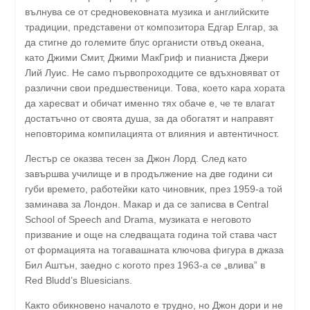
вълнува се от средновековната музика и английските
традиции, представени от композитора Едгар Елгар, за
да стигне до големите блус органисти отвъд океана,
като Джими Смит, Джими МакГриф и пианиста Джери
Лий Луис. Не само първопроходците се вдъхновяват от
различни свои предшественици. Това, което кара хората
да харесват и обичат именно тях обаче е, че те влагат
достатъчно от своята душа, за да обогатят и направят
неповторима компилацията от влияния и автентичност.
Лестър се оказва тесен за Джон Лорд. След като
завършва училище и в продължение на две години си
губи времето, работейки като чиновник, през 1959-а той
заминава за Лондон. Макар и да се записва в Central
School of Speech and Drama, музиката е неговото
призвание и още на следващата година той става част
от формацията на тогавашната ключова фигура в джаза
Бил Аштън, заедно с когото през 1963-а се „влива” в
Red Bludd’s Bluesicians.
Както обикновено началото е трудно, но Джон дори и не