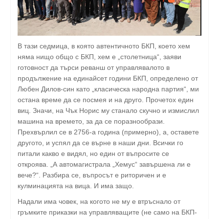
В тази седмица, в която автентичното БКП, което хем
няма нищо общо с БКП, хем е „столетница“, заяви
готовност да търси реванш от управлявалото в
продължение на единайсет години БКП, определено от
Любен Дилов-син като „класическа народна партия“, ми
остана време да се посмея и на друго. Прочетох един
виц. Значи, на Чък Норис му станало скучно и измислил
машина на времето, за да се поразнообрази.
Прехвърлил се в 2756-а година (примерно), а, оставете
другото, и успял да се върне в наши дни. Всички го
питали какво е видял, но един от въпросите се
откроява. „А автомагистрала „Хемус“ завършена ли е
вече?“. Разбира се, въпросът е риторичен и е
кулминацията на вица. И има защо.
Надали има човек, на когото не му е втръснало от
гръмките приказки на управляващите (не само на БКП-