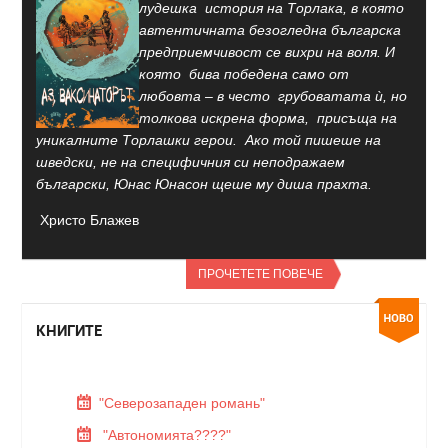
лудешка история на Торлака, в която
автентичната безогледна българска
предприемчивост се вихри на воля. И
която бива победена само от
любовта – в често грубоватата ѝ, но
толкова искрена форма, присъща на
уникалните Торлашки герои. Ако той пишеше на
шведски, не на специфичния си неподражаем
български, Юнас Юнасон щеше му диша прахта.
Христо Блажев
ПРОЧЕТЕТЕ ПОВЕЧЕ
КНИГИТЕ
"Северозападен романь"
"Автономията????"