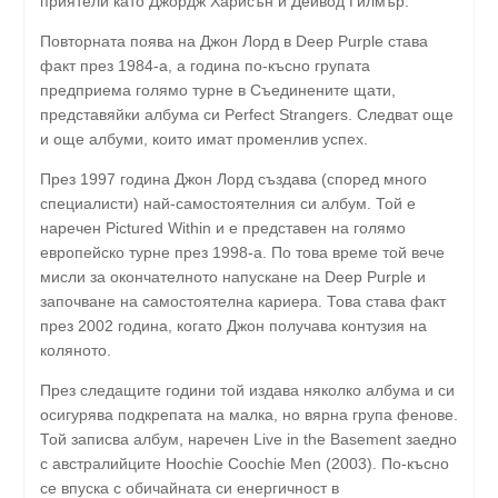
приятели като Джордж Харисън и Дейвод Гилмър.
Повторната поява на Джон Лорд в Deep Purple става
факт през 1984-а, а година по-късно групата
предприема голямо турне в Съединените щати,
представяйки албума си Perfect Strangers. Следват още
и още албуми, които имат променлив успех.
През 1997 година Джон Лорд създава (според много
специалисти) най-самостоятелния си албум. Той е
наречен Pictured Within и е представен на голямо
европейско турне през 1998-а. По това време той вече
мисли за окончателното напускане на Deep Purple и
започване на самостоятелна кариера. Това става факт
през 2002 година, когато Джон получава контузия на
коляното.
През следащите години той издава няколко албума и си
осигурява подкрепата на малка, но вярна група фенове.
Той записва албум, наречен Live in the Basement заедно
с австралийците Hoochie Coochie Men (2003). По-късно
се впуска с обичайната си енергичност в