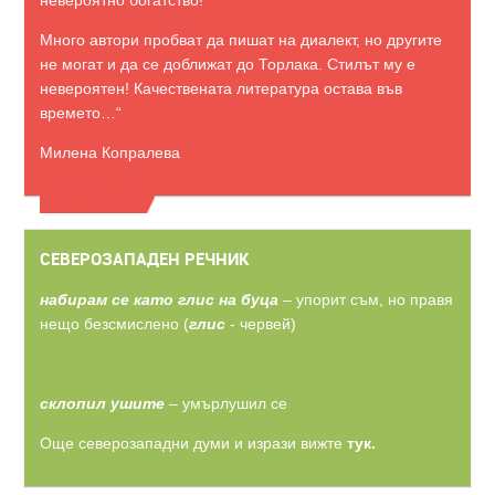
невероятно богатство!
Много автори пробват да пишат на диалект, но другите
не могат и да се доближат до Торлака. Стилът му е
невероятен! Качествената литература остава във
времето…“
Милена Копралева
ВИЖТЕ ОЩЕ
СЕВЕРОЗАПАДЕН РЕЧНИК
набирам се като глис на буца
– упорит съм, но правя
нещо безсмислено (
глис
- червей)
склопил ушите
– умърлушил се
Още северозападни думи и изрази вижте
тук.