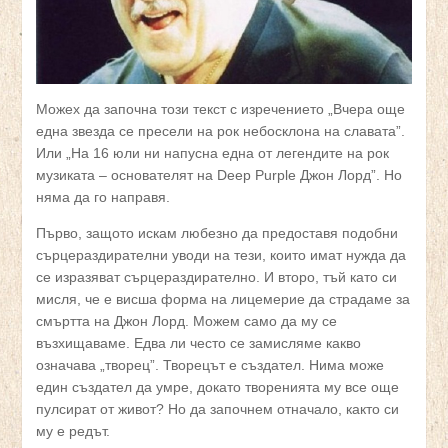
Можех да започна този текст с изречението „Вчера още
една звезда се пресели на рок небосклона на славата”.
Или „На 16 юли ни напусна една от легендите на рок
музиката – основателят на Deep Purple Джон Лорд”. Но
няма да го направя.
Първо, защото искам любезно да предоставя подобни
сърцераздирателни уводи на тези, които имат нужда да
се изразяват сърцераздирателно. И второ, тъй като си
мисля, че е висша форма на лицемерие да страдаме за
смъртта на Джон Лорд. Можем само да му се
възхищаваме. Едва ли често се замисляме какво
означава „творец”. Творецът е създател. Нима може
един създател да умре, докато творенията му все още
пулсират от живот? Но да започнем отначало, както си
му е редът.