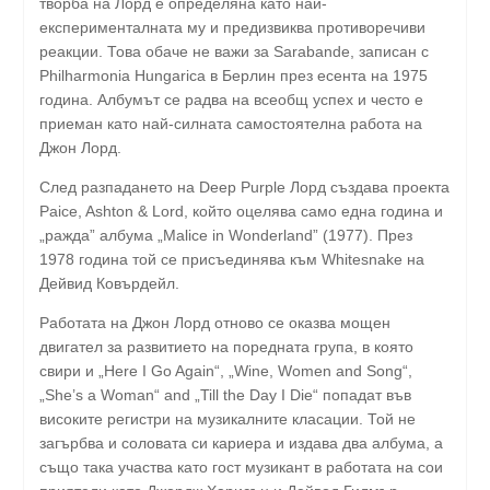
творба на Лорд е определяна като най-
експерименталната му и предизвиква противоречиви
реакции. Това обаче не важи за Sarabande, записан с
Philharmonia Hungarica в Берлин през есента на 1975
година. Албумът се радва на всеобщ успех и често е
приеман като най-силната самостоятелна работа на
Джон Лорд.
След разпадането на Deep Purple Лорд създава проекта
Paice, Ashton & Lord, който оцелява само една година и
„ражда” албума „Malice in Wonderland” (1977). През
1978 година той се присъединява към Whitesnake на
Дейвид Ковърдейл.
Работата на Джон Лорд отново се оказва мощен
двигател за развитието на поредната група, в която
свири и „Here I Go Again“, „Wine, Women and Song“,
„She’s a Woman“ and „Till the Day I Die“ попадат във
високите регистри на музикалните класации. Той не
загърбва и соловата си кариера и издава два албума, а
също така участва като гост музикант в работата на сои