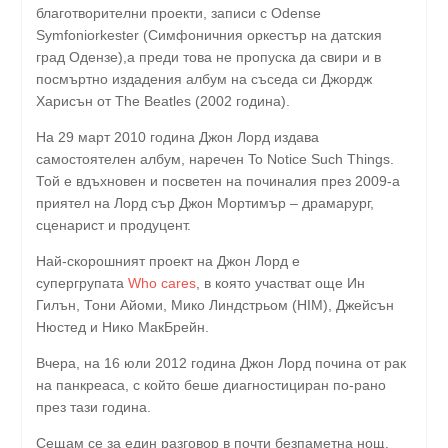
благотворителни проекти, записи с Odense
Symfoniorkester (Симфоничния оркестър на датския
град Одензе),а преди това не пропуска да свири и в
посмъртно издадения албум на съседа си Джордж
Харисън от The Beatles (2002 година).
На 29 март 2010 година Джон Лорд издава
самостоятелен албум, наречен To Notice Such Things.
Той е вдъхновен и посветен на починалия през 2009-а
приятел на Лорд сър Джон Мортимър – драмарург,
сценарист и продуцент.
Най-скорошният проект на Джон Лорд е
супергрупата
Who cares
, в която участват още Ин
Гилън, Тони Айоми, Мико Линдстрьом (HIM), Джейсън
Нюстед и Нико МакБрейн.
Вчера, на 16 юли 2012 година Джон Лорд почина от рак
на панкреаса, с който беше диагностициран по-рано
през тази година.
Сещам се за един разговор в почти безпаметна нощ.