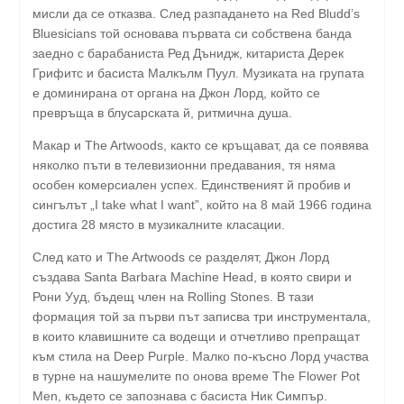
мисли да се отказва. След разпадането на Red Bludd’s
Bluesicians той основава първата си собствена банда
заедно с барабаниста Ред Дънидж, китариста Дерек
Грифитс и басиста Малкълм Пуул. Музиката на групата
е доминирана от органа на Джон Лорд, който се
превръща в блусарската й, ритмична душа.
Макар и The Artwoods, както се кръщават, да се появява
няколко пъти в телевизионни предавания, тя няма
особен комерсиален успех. Единственият й пробив и
сингълът „I take what I want”, който на 8 май 1966 година
достига 28 място в музикалните класации.
След като и The Artwoods се разделят, Джон Лорд
създава Santa Barbara Machine Head, в която свири и
Рони Ууд, бъдещ член на Rolling Stones. В тази
формация той за първи път записва три инструментала,
в които клавишните са водещи и отчетливо препращат
към стила на Deep Purple. Малко по-късно Лорд участва
в турне на нашумелите по онова време The Flower Pot
Men, където се запознава с басиста Ник Симпър.