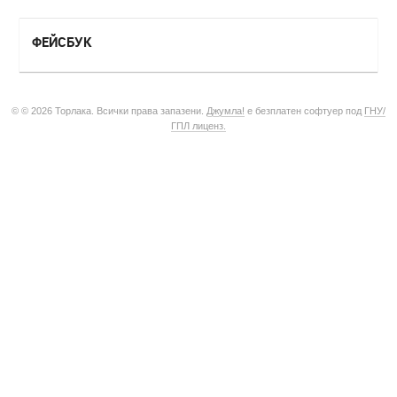
ФЕЙСБУК
© © 2026 Торлака. Всички права запазени.
Джумла!
е безплатен софтуер под
ГНУ/
ГПЛ лиценз.