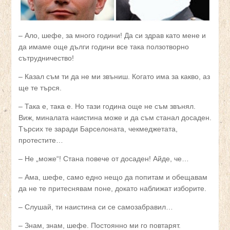
– Ало, шефе, за много години! Да си здрав като мене и
да имаме още дълги години все така ползотворно
сътрудничество!
– Казал съм ти да не ми звъниш. Когато има за какво, аз
ще те търся.
– Така е, така е. Но тази година още не съм звънял.
Виж, миналата наистина може и да съм станал досаден.
Търсих те заради Барселоната, чекмеджетата,
протестите…
– Не „може“! Стана повече от досаден! Айде, че…
– Ама, шефе, само едно нещо да попитам и обещавам
да не те притеснявам поне, докато наближат изборите.
– Слушай, ти наистина си се самозабравил…
– Знам, знам, шефе. Постоянно ми го повтарят.