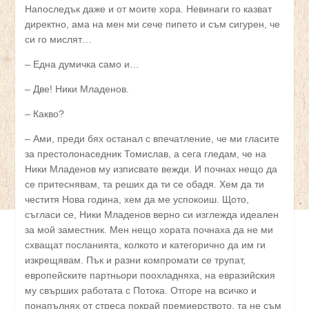
Напоследък даже и от моите хора. Невинаги го казват
директно, ама на мен ми сече пипето и съм сигурен, че
си го мислят…
– Една думичка само и…
– Две! Ники Младенов.
– Какво?
– Ами, преди бях останал с впечатление, че ми гласите
за престолонаседник Томислав, а сега гледам, че на
Ники Младенов му изписвате вежди. И почнах нещо да
се притеснявам, та реших да ти се обадя. Хем да ти
честитя Нова година, хем да ме успокоиш. Щото,
съгласи се, Ники Младенов верно си изглежда идеален
за мой заместник. Мен нещо хората почнаха да не ми
схващат посланията, колкото и категорично да им ги
изкрещявам. Пък и разни компромати се трупат,
европейските партньори поохладняха, на евразийския
му свърших работата с Потока. Отгоре на всичко и
понапълнях от стреса покрай премиерството, та не съм