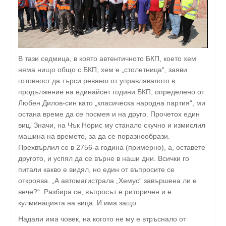
В тази седмица, в която автентичното БКП, което хем
няма нищо общо с БКП, хем е „столетница“, заяви
готовност да търси реванш от управлявалото в
продължение на единайсет години БКП, определено от
Любен Дилов-син като „класическа народна партия“, ми
остана време да се посмея и на друго. Прочетох един
виц. Значи, на Чък Норис му станало скучно и измислил
машина на времето, за да се поразнообрази.
Прехвърлил се в 2756-а година (примерно), а, оставете
другото, и успял да се върне в наши дни. Всички го
питали какво е видял, но един от въпросите се
откроява. „А автомагистрала „Хемус“ завършена ли е
вече?“. Разбира се, въпросът е риторичен и е
кулминацията на вица. И има защо.
Надали има човек, на когото не му е втръснало от