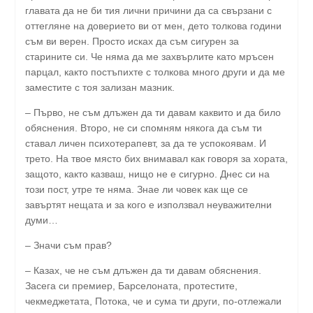
главата да не би тия лични причини да са свързани с
оттегляне на доверието ви от мен, дето толкова години
съм ви верен. Просто исках да съм сигурен за
старините си. Че няма да ме захвърлите като мръсен
парцал, както постъпихте с толкова много други и да ме
заместите с тоя зализан мазник.
– Първо, не съм длъжен да ти давам каквито и да било
обяснения. Второ, не си спомням някога да съм ти
ставал личен психотерапевт, за да те успокоявам. И
трето. На твое място бих внимавал как говоря за хората,
защото, както казваш, нищо не е сигурно. Днес си на
този пост, утре те няма. Знае ли човек как ще се
завъртят нещата и за кого е използвал неуважителни
думи…
– Значи съм прав?
– Казах, че не съм длъжен да ти давам обяснения.
Засега си премиер, Барселоната, протестите,
чекмеджетата, Потока, че и сума ти други, по-отлежали