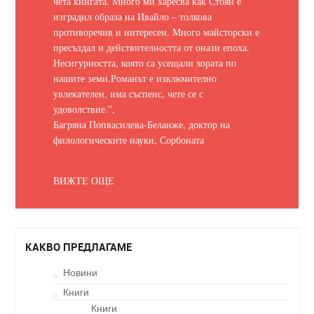
чета книгата. Много ми харесва как Стоян е
изградил образа на Ивайло – толкова
противоречив и интересен. Много майсторски е
пресъздал и действителността от онази епоха.
Несигурността, която са усещали хората по
нашите земи.
Романът е изключително
увлекателен, има съспенс, чете се с
удоволствие.
”,
Багряна Попвасилева-Беланже, доктор на
филологическите науки, Сорбоната
ВИЖТЕ ОЩЕ
КАКВО ПРЕДЛАГАМЕ
Новини
Книги
Книги