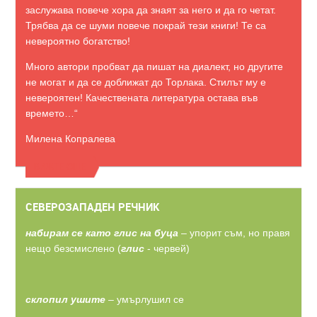
заслужава повече хора да знаят за него и да го четат.
Трябва да се шуми повече покрай тези книги! Те са
невероятно богатство!
Много автори пробват да пишат на диалект, но другите
не могат и да се доближат до Торлака. Стилът му е
невероятен! Качествената литература остава във
времето…“
Милена Копралева
ВИЖТЕ ОЩЕ
СЕВЕРОЗАПАДЕН РЕЧНИК
набирам се като глис на буца
– упорит съм, но правя
нещо безсмислено (
глис
- червей)
склопил ушите
– умърлушил се