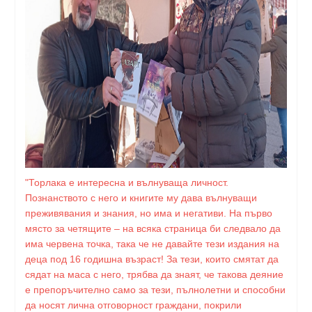
"Торлака е интересна и вълнуваща личност.
Познанството с него и книгите му дава вълнуващи
преживявания и знания, но има и негативи. На първо
място за четящите – на всяка страница би следвало да
има червена точка, така че не давайте тези издания на
деца под 16 годишна възраст! За тези, които смятат да
сядат на маса с него, трябва да знаят, че такова деяние
е препоръчително само за тези, пълнолетни и способни
да носят лична отговорност граждани, покрили