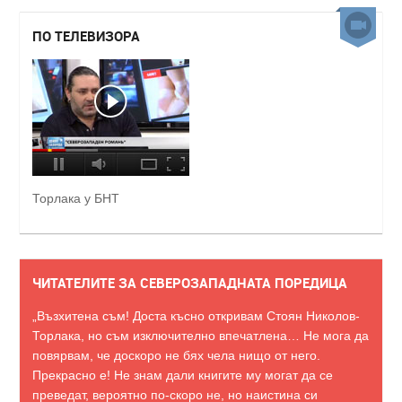
ПО ТЕЛЕВИЗОРА
Торлака у БНТ
ЧИТАТЕЛИТЕ ЗА СЕВЕРОЗАПАДНАТА ПОРЕДИЦА
„Възхитена съм! Доста късно откривам Стоян Николов-
Торлака, но съм изключително впечатлена… Не мога да
повярвам, че доскоро не бях чела нищо от него.
Прекрасно е! Не знам дали книгите му могат да се
преведат, вероятно по-скоро не, но наистина си