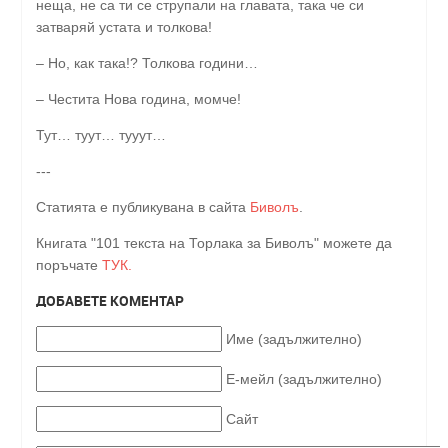
неща, не са ти се струпали на главата, така че си
затваряй устата и толкова!
– Но, как така!? Толкова години…
– Честита Нова година, момче!
Тут… туут… тууут…
---
Статията е публикувана в сайта
Биволъ
.
Книгата "101 текста на Торлака за Биволъ" можете да
поръчате
ТУК.
ДОБАВЕТЕ КОМЕНТАР
Име (задължително)
Е-мейл (задължително)
Сайт