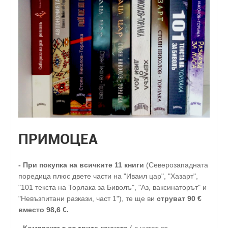
ПРИМОЦЕА
-
При покупка на всичките 11 книги
(Северозападната
поредица плюс двете части на "Иваил цар", "Хазарт",
"101 текста на Торлака за Биволъ", "Аз, ваксинаторът" и
"Невъзпитани разкази, част 1"), те ще ви
струват 90 €
вместо 98,6 €.
- Комплектът от трите канчета
( с цитат от