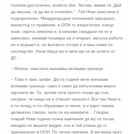
толкова достолепен, колкото бях. Затова, викам си „Дай
да звънна, та да ми е спокойно.“. Той Ники наистина е
подозрителен. Международни отношения завършил,
министър го правихме, в ООН го изпратихме, езици
знае, скрита лимонка е, в никакви скандали не се е
замесвал, никакви пешкири не е опирал, мръсна работа
не е вършил а, на всичкото отгоре е и ваш човек по
наследство. Нали баща му и чичо му са ви колеги от
ДС…
– Момче, наистина минаваш всякакви граници…
– Това е така, шефе. Доста години вече минавам
всякакви граници, само и само да изпълнявам вярно
заръките ви. Та, затова сега просто искам да съм
сигурен, че нищо не е отишло нахалост. Все пак Ники и
е по-млад, и по-образован от мене, а и едно такова
деликатно говори, хили се на камерите… Гледам
покрай Нова година почна кампания да му се лъска
имиджа по вашите медии, пък и той отказа да го
преназначат в ООН. По лични причини. И ми мина през