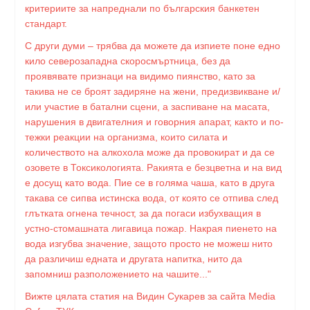
критериите за напреднали по българския банкетен
стандарт.
С други думи – трябва да можете да изпиете поне едно
кило северозападна скоросмъртница, без да
проявявате признаци на видимо пиянство, като за
такива не се броят задиряне на жени, предизвикване и/
или участие в батални сцени, а заспиване на масата,
нарушения в двигателния и говорния апарат, както и по-
тежки реакции на организма, които силата и
количеството на алкохола може да провокират и да се
озовете в Токсикологията. Ракията е безцветна и на вид
е досущ като вода. Пие се в голяма чаша, като в друга
такава се сипва истинска вода, от която се отпива след
глътката огнена течност, за да погаси избухващия в
устно-стомашната лигавица пожар. Накрая пиенето на
вода изгубва значение, защото просто не можеш нито
да различиш едната и другата напитка, нито да
запомниш разположението на чашите..."
Вижте цялата статия на Видин Сукарев за сайта Media