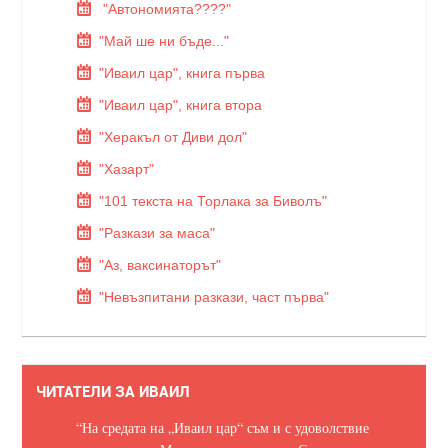
"Автономията????"
"Май ше ни бъде..."
"Иваил цар", книга първа
"Иваил цар", книга втора
"Херакъл от Диви дол"
"Хазарт"
"101 текста на Торлака за Биволъ"
"Разкази за маса"
"Аз, ваксинаторът"
"Невъзпитани разкази, част първа"
ЧИТАТЕЛИ ЗА ИВАИЛ
“На средата на „Иваил цар“ съм и с удоволствие