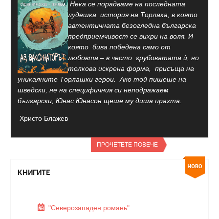
Нека се порадваме на последната
лудешка история на Торлака, в която
автентичната безогледна българска
предприемчивост се вихри на воля. И
която бива победена само от
любовта – в често грубоватата ѝ, но
толкова искрена форма, присъща на
уникалните Торлашки герои. Ако той пишеше на
шведски, не на специфичния си неподражаем
български, Юнас Юнасон щеше му диша прахта.
Христо Блажев
ПРОЧЕТЕТЕ ПОВЕЧЕ
КНИГИТЕ
"Северозападен романь"