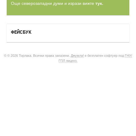
Още северозападни думи и изрази вижте
тук.
ФЕЙСБУК
© © 2026 Торлака. Всички права запазени.
Джумла!
е безплатен софтуер под
ГНУ/
ГПЛ лиценз.