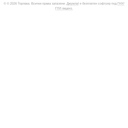
© © 2026 Торлака. Всички права запазени.
Джумла!
е безплатен софтуер под
ГНУ/
ГПЛ лиценз.