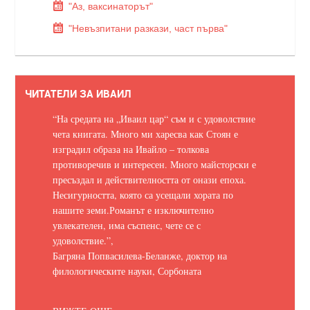
"Аз, ваксинаторът"
"Невъзпитани разкази, част първа"
ЧИТАТЕЛИ ЗА ИВАИЛ
“На средата на „Иваил цар“ съм и с удоволствие
чета книгата. Много ми харесва как Стоян е
изградил образа на Ивайло – толкова
противоречив и интересен. Много майсторски е
пресъздал и действителността от онази епоха.
Несигурността, която са усещали хората по
нашите земи.
Романът е изключително
увлекателен, има съспенс, чете се с
удоволствие.
”,
Багряна Попвасилева-Беланже, доктор на
филологическите науки, Сорбоната