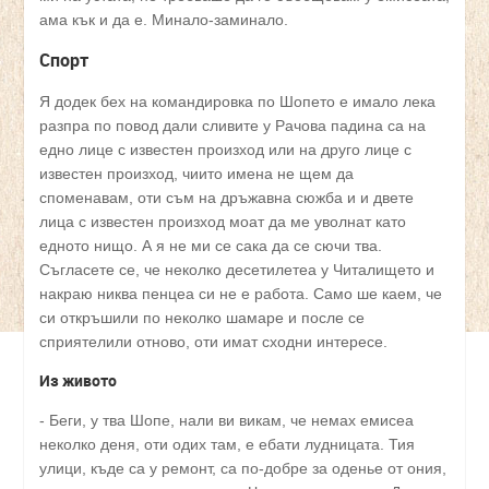
ама кък и да е. Минало-заминало.
Спорт
Я додек бех на командировка по Шопето е имало лека
разпра по повод дали сливите у Рачова падина са на
едно лице с известен произход или на друго лице с
известен произход, чиито имена не щем да
споменавам, оти съм на дръжавна сюжба и и двете
лица с известен произход моат да ме уволнат като
едното нищо. А я не ми се сака да се сючи тва.
Съгласете се, че неколко десетилетеа у Читалището и
накраю никва пенцеа си не е работа. Само ше каем, че
си откръшили по неколко шамаре и после се
сприятелили отново, оти имат сходни интересе.
Из живото
- Беги, у тва Шопе, нали ви викам, че немах емисеа
неколко деня, оти одих там, е ебати лудницата. Тия
улици, къде са у ремонт, са по-добре за оденье от ония,