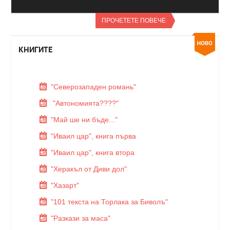
ПРОЧЕТЕТЕ ПОВЕЧЕ
КНИГИТЕ
"Северозападен романь"
"Автономията????"
"Май ше ни бъде..."
"Иваил цар", книга първа
"Иваил цар", книга втора
"Херакъл от Диви дол"
"Хазарт"
"101 текста на Торлака за Биволъ"
"Разкази за маса"