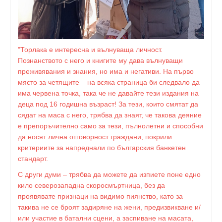
"Торлака е интересна и вълнуваща личност.
Познанството с него и книгите му дава вълнуващи
преживявания и знания, но има и негативи. На първо
място за четящите – на всяка страница би следвало да
има червена точка, така че не давайте тези издания на
деца под 16 годишна възраст! За тези, които смятат да
сядат на маса с него, трябва да знаят, че такова деяние
е препоръчително само за тези, пълнолетни и способни
да носят лична отговорност граждани, покрили
критериите за напреднали по българския банкетен
стандарт.
С други думи – трябва да можете да изпиете поне едно
кило северозападна скоросмъртница, без да
проявявате признаци на видимо пиянство, като за
такива не се броят задиряне на жени, предизвикване и/
или участие в батални сцени, а заспиване на масата,