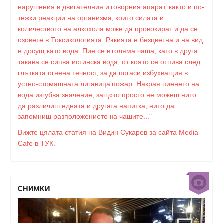
нарушения в двигателния и говорния апарат, както и по-
тежки реакции на организма, които силата и
количеството на алкохола може да провокират и да се
озовете в Токсикологията. Ракията е безцветна и на вид
е досущ като вода. Пие се в голяма чаша, като в друга
такава се сипва истинска вода, от която се отпива след
глътката огнена течност, за да погаси избухващия в
устно-стомашната лигавица пожар. Накрая пиенето на
вода изгубва значение, защото просто не можеш нито
да различиш едната и другата напитка, нито да
запомниш разположението на чашите..."
Вижте цялата статия на Видин Сукарев за сайта Media
Cafe в ТУК.
СНИМКИ