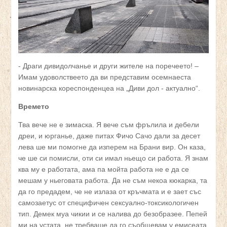
- Драги дивидолчанье и други жителе на поречеето! –
Имам удоволствеето да ви представим осемнаеста
новинарска кореспонденцеа на „Диви дол - актуално“.
Времето
Тва вече не е зимаска. Я вече съм фрълила и дебели
дреи, и юрганье, даже питах Фичо Сачо дали за десет
лева ше ми помогне да изперем на Брани вир. Он каза,
че ше си помисли, оти си имал ньещо си работа. Я знам
ква му е работата, ама па мойта работа не е да се
мешам у ньеговата работа. Да не съм некоа кюкарка, та
да го предадем, че не излаза от кръчмата и е зает със
самозаетус от специфичен сексуално-токсикологичен
тип. Демек муа чикии и се налива до безобразее. Пепей
ми на устата, не требваше да го съобщевам у емисеата,