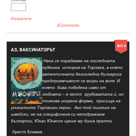
Изпратете
JComments
АЗ, ВАКСИНАТОРЪТ
Нека се порадваме на последната
лудешка история на Торлака, в която
автентичната безогледна българска
предприемчивост се вихри на воля. И
която бива победена само от
любовта – в често грубоватата ѝ, но
толкова искрена форма, присъща на
уникалните Торлашки герои. Ако той пишеше на
шведски, не на специфичния си неподражаем
български, Юнас Юнасон щеше му диша прахта.
Христо Блажев