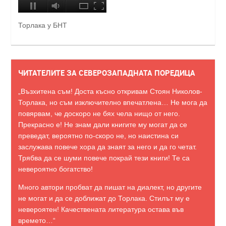
Торлака у БНТ
ЧИТАТЕЛИТЕ ЗА СЕВЕРОЗАПАДНАТА ПОРЕДИЦА
„Възхитена съм! Доста късно откривам Стоян Николов-
Торлака, но съм изключително впечатлена… Не мога да
повярвам, че доскоро не бях чела нищо от него.
Прекрасно е! Не знам дали книгите му могат да се
преведат, вероятно по-скоро не, но наистина си
заслужава повече хора да знаят за него и да го четат.
Трябва да се шуми повече покрай тези книги! Те са
невероятно богатство!
Много автори пробват да пишат на диалект, но другите
не могат и да се доближат до Торлака. Стилът му е
невероятен! Качествената литература остава във
времето…“