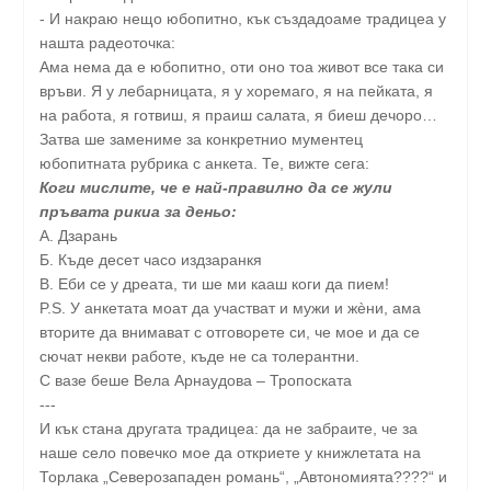
- И накраю нещо юбопитно, кък създадоаме традицеа у
нашта радеоточка:
Ама нема да е юбопитно, оти оно тоа живот все така си
връви. Я у лебарницата, я у хоремаго, я на пейката, я
на работа, я готвиш, я праиш салата, я биеш дечоро…
Затва ше замениме за конкретнио мументец
юбопитната рубрика с анкета. Те, вижте сега:
Коги мислите, че е най-правилно да се жули
пръвата рикиа за деньо:
А. Дзарань
Б. Къде десет часо издзаранкя
В. Еби се у дреата, ти ше ми кааш коги да пием!
P.S. У анкетата моат да участват и мужи и жèни, ама
вторите да внимават с отговорете си, че мое и да се
сючат некви работе, къде не са толерантни.
С вазе беше Вела Арнаудова – Тропоската
---
И кък стана другата традицеа: да не забраите, че за
наше село повечко мое да откриете у книжлетата на
Торлака „Северозападен романь“, „Автономията????“ и