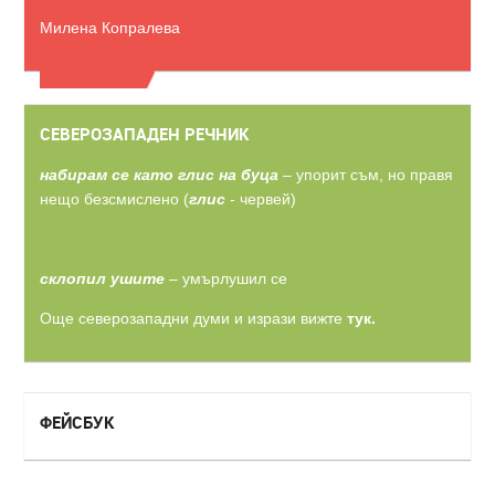
Милена Копралева
ВИЖТЕ ОЩЕ
СЕВЕРОЗАПАДЕН РЕЧНИК
набирам се като глис на буца
– упорит съм, но правя
нещо безсмислено (
глис
- червей)
склопил ушите
– умърлушил се
Още северозападни думи и изрази вижте
тук.
ФЕЙСБУК