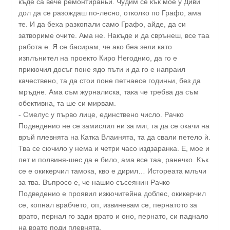
къде са вече ремонтираньи. Чудим се кък мое у Диви
дол да се разождаш по-лесно, отколко по Графо, ама
те. И да беха разкопали само Графо, айде, да си
затвориме очите. Ама не. Накъде и да сврънеш, все таа
работа е. Я се басирам, че ако беа зели като
изплънител на проекто Киро Негоднио, да го е
прикючил досъг поне ядо пъти и да го е напраил
качествено, та да стои поне петнаесе годиньи, без да
мръдне. Ама съм журналиска, така че требва да съм
обективна, та ше си мирвам.
- Смелус у първо лице, единствено число. Рачко
Подведенио не се замислил ни за миг, та да се окачи на
връй плевнята на Катка Влаинята, та да свали петело ѝ.
Тва се сючило у нема и четри часо издзаранка. Е, мое и
пет и полвиня-шес да е било, ама все таа, ранечко. Кък
се е окикерчил тамока, кво е дирил… Истореата млъчи
за тва. Въпросо е, че нашио съсеянин Рачко
Подведенио е проявил изкючитейна доблес, окикерчил
се, копнал врабчето, оп, извиневам се, пернатото за
врато, пернал го зади врато и оно, пернато, си паднало
на врато поди плевнята.