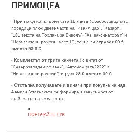
ПРИМОЦЕА
-
При покупка на всичките 11 книги
(Северозападната
поредица плюс двете части на "Иваил цар", "Хазарт",
"101 текста на Торлака за Биволъ", "Аз, ваксинаторът" и
"Невъзпитани разкази, част 1"), те ще ви
струват 90 €
вместо 98,6 €.
- Комплектът от трите канчета
( с цитат от
"Северозападен романь", "Автономията????" и
"Невъзпитани разкази") струва
28
€
вместо 30
€
.
-
Отстъпка получавате и винаги при покупка на над
4 книги
(отстъпката се формира в зависимост от
стойността на покупката)
.
ПОРЪЧАЙТЕ ТУК