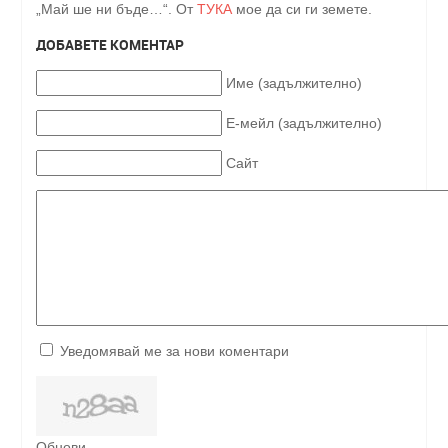
„Май ше ни бъде…“. От
ТУКА
мое да си ги земете.
ДОБАВЕТЕ КОМЕНТАР
Име (задължително)
Е-мейл (задължително)
Сайт
Уведомявай ме за нови коментари
Обнови