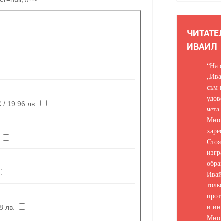
ЧИТАТЕ
ИВАИЛ
“На 
„Ива
съм 
удов
Невъзпитани разкази, част 1 - 10 € / 19.96 лв.
чета
Мно
харе
Стоя
изгр
обра
Ивай
толк
прот
и ин
€ / 9,78 лв.
Мно