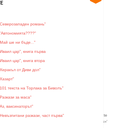
Е
"Северозападен романь"
"Автономията????"
"Май ше ни бъде..."
"Иваил цар", книга първа
"Иваил цар", книга втора
"Херакъл от Диви дол"
"Хазарт"
"101 текста на Торлака за Биволъ"
"Разкази за маса"
"Аз, ваксинаторът"
f_processor.inframe=0;ff_processor.inline=0;ff_processor.template=0;ff
"Невъзпитани разкази, част първа"
rocessor.align='';ff_processor.top='';ff_processor.suffix='';ff_process