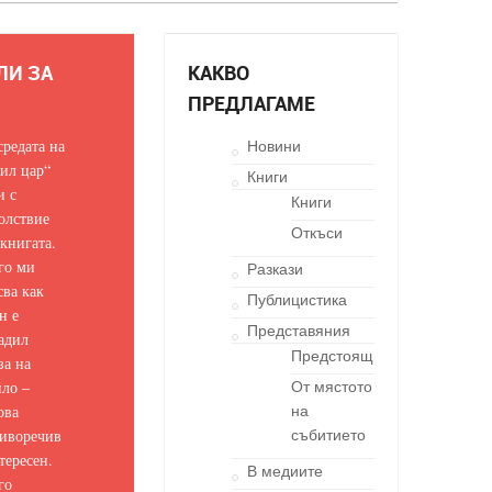
ЛИ ЗА
КАКВО
ПРЕДЛАГАМЕ
средата на
Новини
ил цар“
Книги
и с
Книги
олствие
Откъси
 книгата.
го ми
Разкази
сва как
Публицистика
н е
Представяния
адил
Предстоящи
за на
ло –
От мястото
ова
на
иворечив
събитието
тересен.
В медиите
го