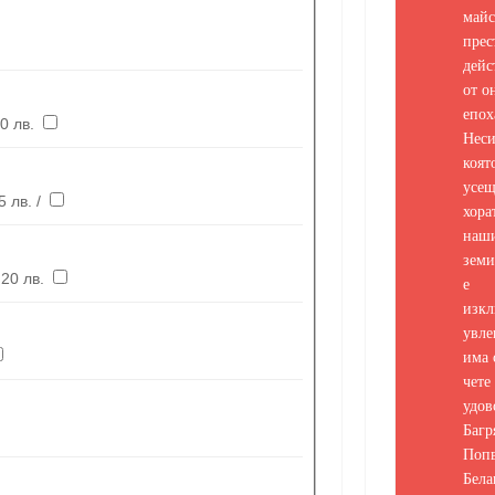
майс
прес
дейс
от о
епох
20 € / 20 лв.
Неси
коят
усе
 лв. /
хора
наш
земи
10,20 € / 20 лв.
е
изкл
увле
има 
чете 
удов
Багр
Попв
Бела