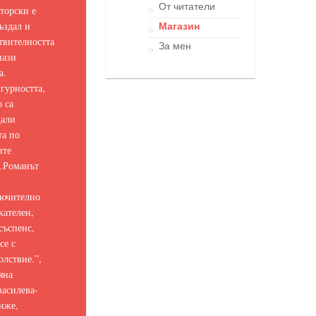
От читатели
торски е
ъздал и
Магазин
твителността
За мен
нази
а.
гурността,
о са
щали
та по
ите
.
Романът
ючително
кателен,
съспенс,
се с
олствие.
”,
яна
асилева-
нже,