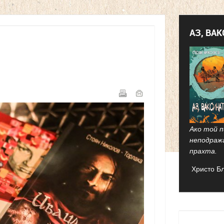
АЗ, ВА
Ако той п
неподраж
прахта.
Христо Б