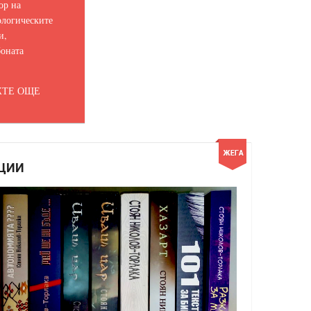
ор на
логическите
и,
оната
ТЕ ОЩЕ
ЦИИ