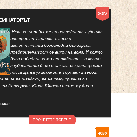
КСИНАТОРЪТ
Нека се порадваме на последната лудешка
история на Торлака, в която
автентичната безогледна българска
предприемчивост се вихри на воля. И която
бива победена само от любовта – в често
грубоватата ѝ, но толкова искрена форма,
присъща на уникалните Торлашки герои.
ишеше на шведски, не на специфичния си
аем български, Юнас Юнасон щеше му диша
лажев
ПРОЧЕТЕТЕ ПОВЕЧЕ