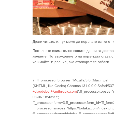
Драги читатели, тук може да поръчате всяка от
Попълнете внимателно вашите данни за доставка
желаете. Потвърждението на поръчката става с
че имайте търпение, ако отговорът се забави.
)'; ff_processor.browser='Mozilla/5.0 (Macintosh
(KHTML, like Gecko) Chrome/131.0.0.0 Safari/537
+claudebot@anthropic.com
)';ff_processor.opsys=
08-06 18:43:37';
ff_processor.form=3;ff_processor.form_id='ff_form
ff_processor.images='https://torlaka.com/index.php
ff_processor.showgrid=false;ff_processor.traceBuffe