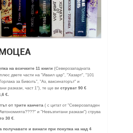
МОЦЕА
упка на всичките 11 книги
(Северозападната
люс двете части на "Иваил цар", "Хазарт", "101
Торлака за Биволъ", "Аз, ваксинаторът" и
ни разкази, част 1"), те ще ви
струват 90 €
,6 €.
тът от трите канчета
( с цитат от "Северозападен
"Автономията????" и "Невъзпитани разкази") струва
то 30
€
.
а получавате и винаги при покупка на над 4