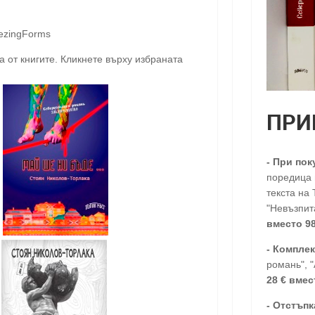
ezingForms
 от книгите. Кликнете върху избраната
ПРИ
-
При пок
поредица п
текста на 
"Невъзпита
вместо 98
- Комплек
романь", 
28
€
вмес
-
Отстъпк