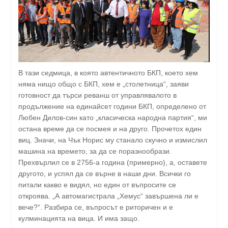
В тази седмица, в която автентичното БКП, което хем
няма нищо общо с БКП, хем е „столетница“, заяви
готовност да търси реванш от управлявалото в
продължение на единайсет години БКП, определено от
Любен Дилов-син като „класическа народна партия“, ми
остана време да се посмея и на друго. Прочетох един
виц. Значи, на Чък Норис му станало скучно и измислил
машина на времето, за да се поразнообрази.
Прехвърлил се в 2756-а година (примерно), а, оставете
другото, и успял да се върне в наши дни. Всички го
питали какво е видял, но един от въпросите се
откроява. „А автомагистрала „Хемус“ завършена ли е
вече?“. Разбира се, въпросът е риторичен и е
кулминацията на вица. И има защо.