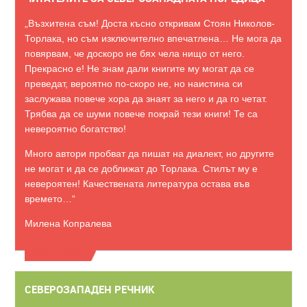
„Възхитена съм! Доста късно откривам Стоян Николов-
Торлака, но съм изключително впечатлена… Не мога да
повярвам, че доскоро не бях чела нищо от него.
Прекрасно е! Не знам дали книгите му могат да се
преведат, вероятно по-скоро не, но наистина си
заслужава повече хора да знаят за него и да го четат.
Трябва да се шуми повече покрай тези книги! Те са
невероятно богатство!
Много автори пробват да пишат на диалект, но другите
не могат и да се доближат до Торлака. Стилът му е
невероятен! Качествената литература остава във
времето…“
Милена Копралева
ВИЖТЕ ОЩЕ
СЕВЕРОЗАПАДЕН РЕЧНИК