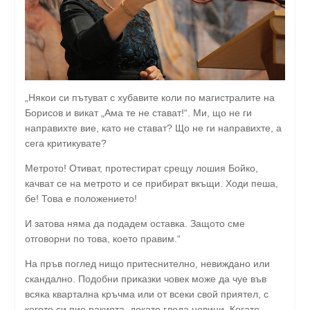
„Някои си пътуват с хубавите коли по магистралите на
Борисов и викат „Ама те не стават!“. Ми, що не ги
направихте вие, като не стават? Що не ги направихте, а
сега критикувате?
Метрото! Отиват, протестират срещу лошия Бойко,
качват се на метрото и се прибират вкъщи. Ходи пеша,
бе! Това е положението!
И затова няма да подадем оставка. Защото сме
отговорни по това, което правим.“
На пръв поглед нищо притеснително, невиждано или
скандално. Подобни приказки човек може да чуе във
всяка квартална кръчма или от всеки свой приятел, с
когото си пие ракията, докато гледа новини. Когато