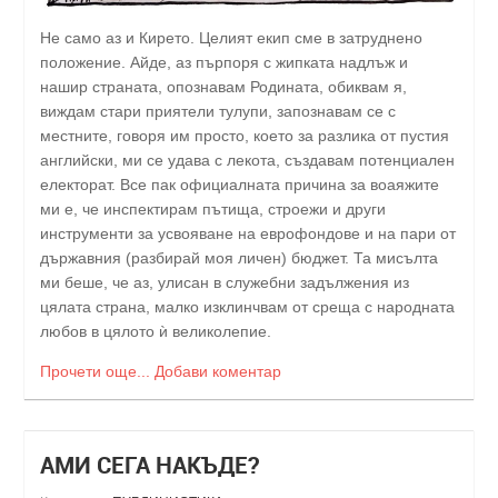
Не само аз и Кирето. Целият екип сме в затруднено
положение. Айде, аз пърпоря с жипката надлъж и
нашир страната, опознавам Родината, обиквам я,
виждам стари приятели тулупи, запознавам се с
местните, говоря им просто, което за разлика от пустия
английски, ми се удава с лекота, създавам потенциален
електорат. Все пак официалната причина за воаяжите
ми е, че инспектирам пътища, строежи и други
инструменти за усвояване на еврофондове и на пари от
държавния (разбирай моя личен) бюджет. Та мисълта
ми беше, че аз, улисан в служебни задължения из
цялата страна, малко изклинчвам от среща с народната
любов в цялото ѝ великолепие.
Прочети още...
Добави коментар
АМИ СЕГА НАКЪДЕ?