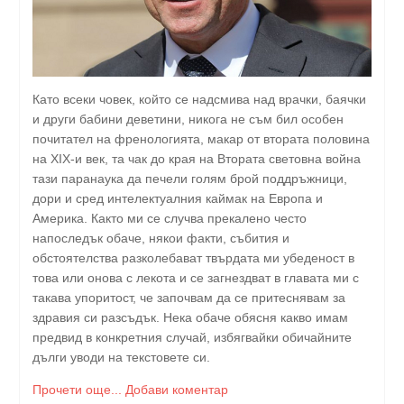
Като всеки човек, който се надсмива над врачки, баячки
и други бабини деветини, никога не съм бил особен
почитател на френологията, макар от втората половина
на XIX-и век, та чак до края на Втората световна война
тази паранаука да печели голям брой поддръжници,
дори и сред интелектуалния каймак на Европа и
Америка. Както ми се случва прекалено често
напоследък обаче, някои факти, събития и
обстоятелства разколебават твърдата ми убеденост в
това или онова с лекота и се загнездват в главата ми с
такава упоритост, че започвам да се притеснявам за
здравия си разсъдък. Нека обаче обясня какво имам
предвид в конкретния случай, избягвайки обичайните
дълги уводи на текстовете си.
Прочети още...
Добави коментар