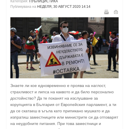
Категория:
ПУБЛИЦИСТИКА
Публикувана на
НЕДЕЛЯ, 30 АВГУСТ 2020 14:14
Знаете ли кое едновременно е проява на наглост,
страхливост и липса на каквото и да било персонално
достойнство? Да те поканят на изслушване за
корупцията в България от Европейския парламент, а ти
да се скатаеш в ъгъла като припикано мушкато и да
изпратиш заместниците или министрите си да отговарят
на неудобните питания. При това заместници и