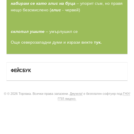
набирам се като глис на буца
– упорит съм, но правя
нещо безсмислено (
глис
- червей)
склопил ушите
– умърлушил се
Още северозападни думи и изрази вижте
тук.
ФЕЙСБУК
© © 2026 Торлака. Всички права запазени.
Джумла!
е безплатен софтуер под
ГНУ/
ГПЛ лиценз.