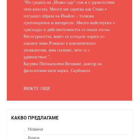
“На средата на „Иваил цар“ съм и с удоволствие
чета книгата. Много ми харесва как Стоян е
изградил образа на Ивайло – толкова
противоречив и интересен. Много майсторски е
пресъздал и действителността от онази епоха.
Несигурността, която са усещали хората по
нашите земи.
Романът е изключително
увлекателен, има съспенс, чете се с
удоволствие.
”,
Багряна Попвасилева-Беланже, доктор на
филологическите науки, Сорбоната
ВИЖТЕ ОЩЕ
КАКВО ПРЕДЛАГАМЕ
Новини
Книги