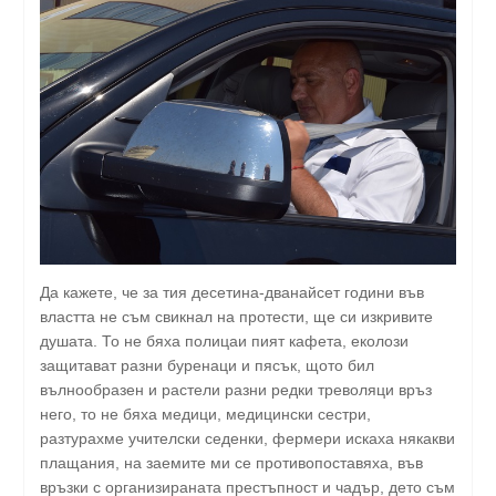
Да кажете, че за тия десетина-дванайсет години във
властта не съм свикнал на протести, ще си изкривите
душата. То не бяха полицаи пият кафета, еколози
защитават разни буренаци и пясък, щото бил
вълнообразен и растели разни редки треволяци връз
него, то не бяха медици, медицински сестри,
разтурахме учителски седенки, фермери искаха някакви
плащания, на заемите ми се противопоставяха, във
връзки с организираната престъпност и чадър, дето съм