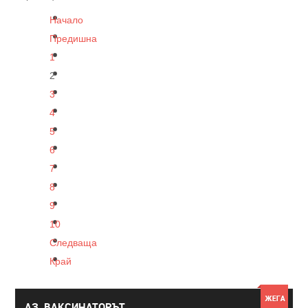
Начало
Предишна
1
2
3
4
5
6
7
8
9
10
Следваща
Край
АЗ, ВАКСИНАТОРЪТ