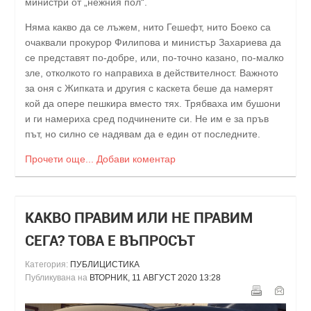
министри от „нежния пол“.
Няма какво да се лъжем, нито Гешефт, нито Боеко са
очаквали прокурор Филипова и министър Захариева да
се представят по-добре, или, по-точно казано, по-малко
зле, отколкото го направиха в действителност. Важното
за оня с Жипката и другия с каскета беше да намерят
кой да опере пешкира вместо тях. Трябваха им бушони
и ги намериха сред подчинените си. Не им е за пръв
път, но силно се надявам да е един от последните.
Прочети още...
Добави коментар
КАКВО ПРАВИМ ИЛИ НЕ ПРАВИМ
СЕГА? ТОВА Е ВЪПРОСЪТ
Категория:
ПУБЛИЦИСТИКА
Публикувана на
ВТОРНИК, 11 АВГУСТ 2020 13:28