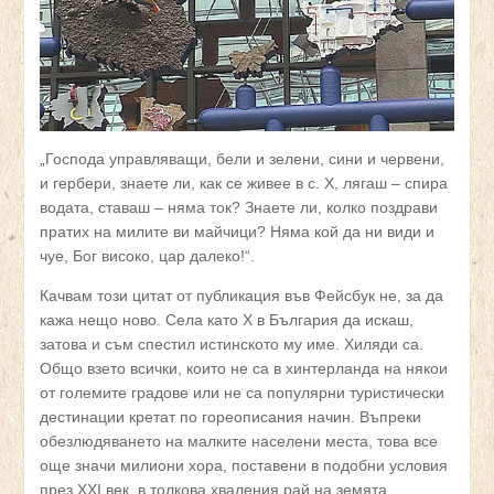
„Господа управляващи, бели и зелени, сини и червени,
и гербери, знаете ли, как се живее в с. Х, лягаш – спира
водата, ставаш – няма ток? Знаете ли, колко поздрави
пратих на милите ви майчици? Няма кой да ни види и
чуе, Бог високо, цар далеко!“.
Качвам този цитат от публикация във Фейсбук не, за да
кажа нещо ново. Села като Х в България да искаш,
затова и съм спестил истинското му име. Хиляди са.
Общо взето всички, които не са в хинтерланда на някои
от големите градове или не са популярни туристически
дестинации кретат по гореописания начин. Въпреки
обезлюдяването на малките населени места, това все
още значи милиони хора, поставени в подобни условия
през ХХI век, в толкова хваления рай на земята,