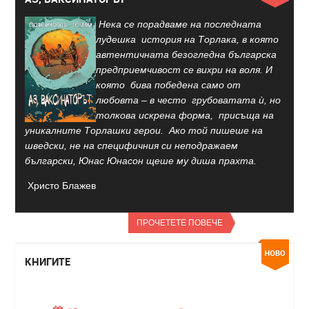
Нека се порадваме на последната
лудешка история на Торлака, в която
автентичната безогледна българска
предприемчивост се вихри на воля. И
която бива победена само от
любовта – в често грубоватата ѝ, но
толкова искрена форма, присъща на
уникалните Торлашки герои. Ако той пишеше на
шведски, не на специфичния си неподражаем
български, Юнас Юнасон щеше му диша прахта.
Христо Блажев
ПРОЧЕТЕТЕ ПОВЕЧЕ
КНИГИТЕ