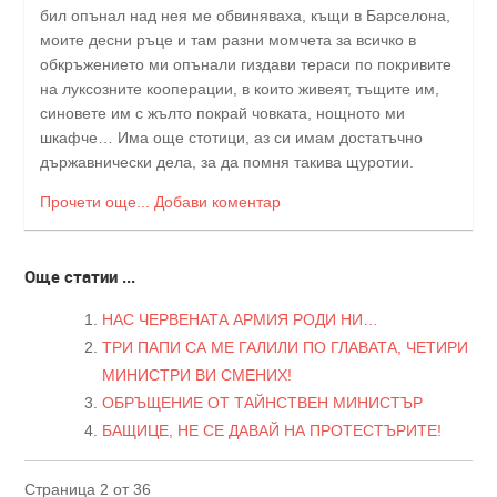
бил опънал над нея ме обвиняваха, къщи в Барселона,
моите десни ръце и там разни момчета за всичко в
обкръжението ми опънали гиздави тераси по покривите
на луксозните кооперации, в които живеят, тъщите им,
синовете им с жълто покрай човката, нощното ми
шкафче… Има още стотици, аз си имам достатъчно
държавнически дела, за да помня такива щуротии.
Прочети още...
Добави коментар
Още статии ...
НАС ЧЕРВЕНАТА АРМИЯ РОДИ НИ…
ТРИ ПАПИ СА МЕ ГАЛИЛИ ПО ГЛАВАТА, ЧЕТИРИ
МИНИСТРИ ВИ СМЕНИХ!
ОБРЪЩЕНИЕ ОТ ТАЙНСТВЕН МИНИСТЪР
БАЩИЦЕ, НЕ СЕ ДАВАЙ НА ПРОТЕСТЪРИТЕ!
Страница 2 от 36