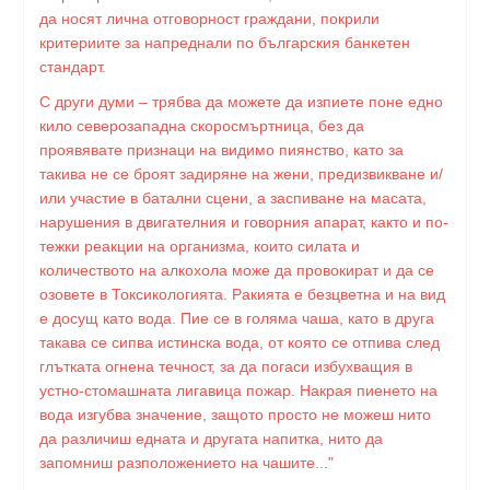
да носят лична отговорност граждани, покрили
критериите за напреднали по българския банкетен
стандарт.
С други думи – трябва да можете да изпиете поне едно
кило северозападна скоросмъртница, без да
проявявате признаци на видимо пиянство, като за
такива не се броят задиряне на жени, предизвикване и/
или участие в батални сцени, а заспиване на масата,
нарушения в двигателния и говорния апарат, както и по-
тежки реакции на организма, които силата и
количеството на алкохола може да провокират и да се
озовете в Токсикологията. Ракията е безцветна и на вид
е досущ като вода. Пие се в голяма чаша, като в друга
такава се сипва истинска вода, от която се отпива след
глътката огнена течност, за да погаси избухващия в
устно-стомашната лигавица пожар. Накрая пиенето на
вода изгубва значение, защото просто не можеш нито
да различиш едната и другата напитка, нито да
запомниш разположението на чашите..."