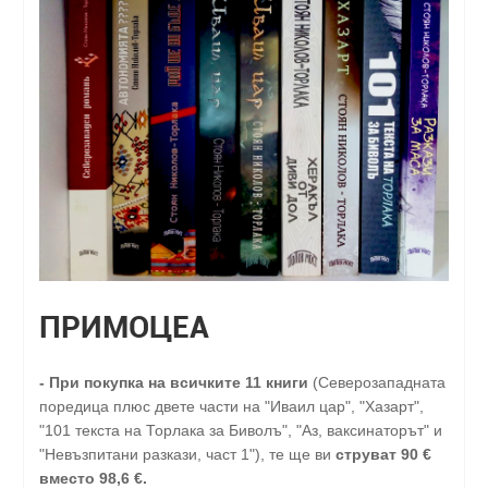
ПРИМОЦЕА
-
При покупка на всичките 11 книги
(Северозападната
поредица плюс двете части на "Иваил цар", "Хазарт",
"101 текста на Торлака за Биволъ", "Аз, ваксинаторът" и
"Невъзпитани разкази, част 1"), те ще ви
струват 90 €
вместо 98,6 €.