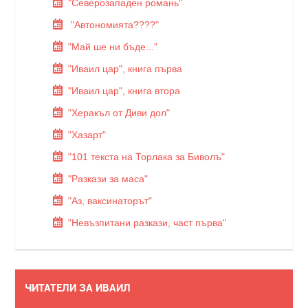
"Северозападен романь"
"Автономията????"
"Май ше ни бъде..."
"Иваил цар", книга първа
"Иваил цар", книга втора
"Херакъл от Диви дол"
"Хазарт"
"101 текста на Торлака за Биволъ"
"Разкази за маса"
"Аз, ваксинаторът"
"Невъзпитани разкази, част първа"
ЧИТАТЕЛИ ЗА ИВАИЛ