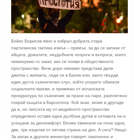
Бойко Борисов явно е избрал добрата стара
партизанска тактика измък – примък, за да се запази от
яйцата, доматите, неудобните лозунги и въпроси, които
неминуемо го чакат, ако се появи в общественото
пространство. Вече дори нямаме представа дали
джитка с жипката, седи си в Банкя или, както твърди
един доста съмнителен слух, който упорито обикаля
социалните мрежи, е привикан от испанската
прокуратура по съмнение за пране на пари, разплетено
покрай къщата в Барселона. Кой знае, може и другаде
да е, но липсата му от медийното пространство
определено оставя една дълбока дупка в сетивата ни и
усещане за дискомфорт. Бяхме свикнали на поне една,
две, три изцепки от негова страна на ден. А сега? Нищо.
За капак и другите министри говорят лаконично и