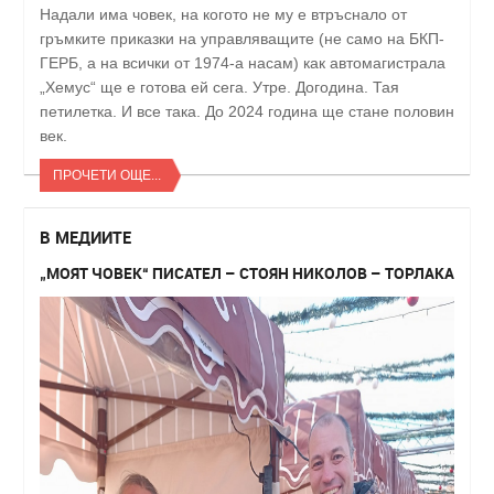
Надали има човек, на когото не му е втръснало от
гръмките приказки на управляващите (не само на БКП-
ГЕРБ, а на всички от 1974-а насам) как автомагистрала
„Хемус“ ще е готова ей сега. Утре. Догодина. Тая
петилетка. И все така. До 2024 година ще стане половин
век.
ПРОЧЕТИ ОЩЕ...
В МЕДИИТЕ
„МОЯТ ЧОВЕК“ ПИСАТЕЛ – СТОЯН НИКОЛОВ – ТОРЛАКА