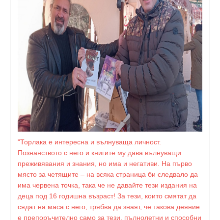
"Торлака е интересна и вълнуваща личност.
Познанството с него и книгите му дава вълнуващи
преживявания и знания, но има и негативи. На първо
място за четящите – на всяка страница би следвало да
има червена точка, така че не давайте тези издания на
деца под 16 годишна възраст! За тези, които смятат да
сядат на маса с него, трябва да знаят, че такова деяние
е препоръчително само за тези, пълнолетни и способни