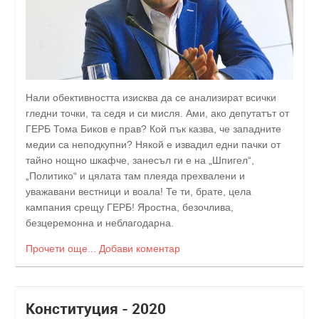
Нали обективността изисква да се анализират всички
гледни точки, та седя и си мисля. Ами, ако депутатът от
ГЕРБ Тома Биков е прав? Кой пък казва, че западните
медии са неподкупни? Някой е извадил едни пачки от
тайно нощно шкафче, занесъл ги е на „Шпигел“,
„Политико“ и цялата там плеяда прехвалени и
уважавани вестници и воала! Те ти, брате, цела
кампания срещу ГЕРБ! Яростна, безочлива,
безцеремонна и неблагодарна.
Прочети още...
Добави коментар
Конституция - 2020