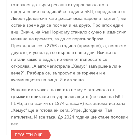
готовност да търси реванш от управлявалото в
продължение на единайсет години БКП, определено от
Любен Дилов-син като „класическа народна партия“, ми
остана време да се посмея и на друго. Прочетох един
виц. Значи, на Чък Норис му станало скучно и измислил
машина на времето, за да се поразнообрази.
Прехвърлил се в 2756-а година (примерно), а, оставете
другото, и успял да се върне в наши дни. Всички го
питали какво е видял, но един от въпросите се
откроява. „А автомагистрала „Хемус“ завършена ли е
вече?“. Разбира се, въпросът е риторичен и е
кулминацията на вица. И има защо.
Надали има човек, на когото не му е втръснало от
гръмките приказки на управляващите (не само на БКП-
ГЕРБ, а на всички от 1974-а насам) как автомагистрала
„Хемус“ ще е готова ей сега. Утре. Догодина. Тая
петилетка. И все така. До 2024 година ще стане половин
век.
ПРОЧЕТИ ОЩЕ...