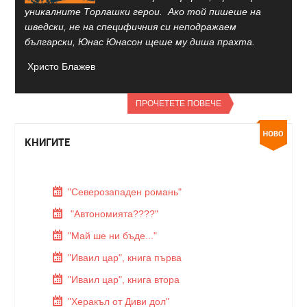
уникалните Торлашки герои. Ако той пишеше на
шведски, не на специфичния си неподражаем
български, Юнас Юнасон щеше му диша прахта.
Христо Блажев
ПРОЧЕТЕТЕ ПОВЕЧЕ
КНИГИТЕ
"Северозападен романь"
"Автономията????"
"Май ше ни бъде..."
"Иваил цар", книга първа
"Иваил цар", книга втора
"Херакъл от Диви дол"