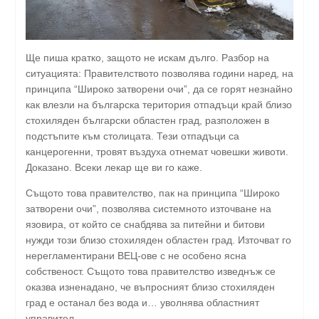
Ще пиша кратко, защото не искам дълго. Разбор на
ситуацията: Правителството позволява години наред, на
принципа “Широко затворени очи”, да се горят незнайно
как влезли на българска територия отпадъци край близо
стохиляден български областен град, разположен в
подстъпите към столицата. Тези отпадъци са
канцерогенни, тровят въздуха отнемат човешки животи.
Доказано. Всеки лекар ще ви го каже.
Същото това правителство, пак на принципа “Широко
затворени очи”, позволява системното източване на
язовира, от който се снабдява за питейни и битови
нужди този близо стохиляден областен град. Източват го
нерегламентирани ВЕЦ-ове с не особено ясна
собственост. Същото това правителство изведнъж се
оказва изненадано, че въпросният близо стохиляден
град е останал без вода и… уволнява областният
управител.