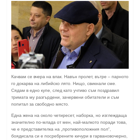
Качвам се вчера на влак. Навън пролет, вътре – парното
го докарва на либийско лято. Нищо, свикнали сме.
Сядам в едно купе, след като учтиво съм поздравил
тримата му разгърдени, зачервени обитатели и съм
попитал за свободно място.
Една жена на около четиресет, наборка, но изглеждаща
значително по-млада от мен, най-малкото поради това,
че е представителка на „противоположния пол“,
боядисала си е посребрените кичури в гарвановочерно,