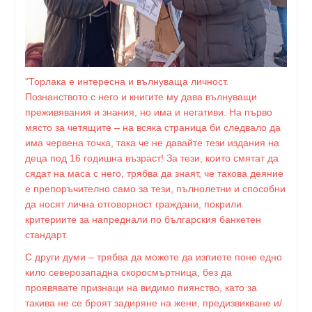
"Торлака е интересна и вълнуваща личност.
Познанството с него и книгите му дава вълнуващи
преживявания и знания, но има и негативи. На първо
място за четящите – на всяка страница би следвало да
има червена точка, така че не давайте тези издания на
деца под 16 годишна възраст! За тези, които смятат да
сядат на маса с него, трябва да знаят, че такова деяние
е препоръчително само за тези, пълнолетни и способни
да носят лична отговорност граждани, покрили
критериите за напреднали по българския банкетен
стандарт.
С други думи – трябва да можете да изпиете поне едно
кило северозападна скоросмъртница, без да
проявявате признаци на видимо пиянство, като за
такива не се броят задиряне на жени, предизвикване и/