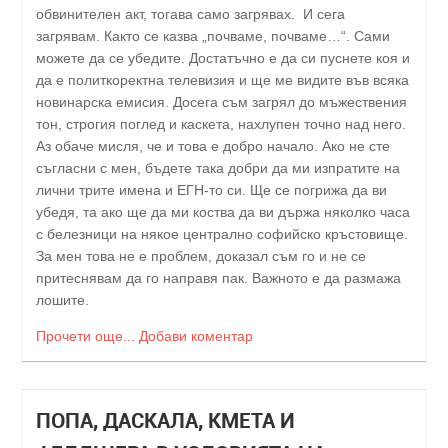
обвинителен акт, тогава само загрявах. И сега
загрявам. Както се казва „почваме, почваме…“. Сами
можете да се убедите. Достатъчно е да си пуснете коя и
да е политкоректна телевизия и ще ме видите във всяка
новинарска емисия. Досега съм загрял до мъжествения
тон, строгия поглед и каскета, нахлупен точно над него.
Аз обаче мисля, че и това е добро начало. Ако не сте
съгласни с мен, бъдете така добри да ми изпратите на
лични трите имена и ЕГН-то си. Ще се погрижа да ви
убедя, та ако ще да ми коства да ви държа няколко часа
с белезници на някое централно софийско кръстовище.
За мен това не е проблем, доказал съм го и не се
притеснявам да го направя пак. Важното е да размажа
лошите.
Прочети още...
Добави коментар
ПОПА, ДАСКАЛА, КМЕТА И