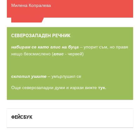
Милена Копралева
ВИЖТЕ ОЩЕ
СЕВЕРОЗАПАДЕН РЕЧНИК
набирам се като глис на буца
– упорит съм, но правя
нещо безсмислено (
глис
- червей)
склопил ушите
– умърлушил се
Още северозападни думи и изрази вижте
тук.
ФЕЙСБУК