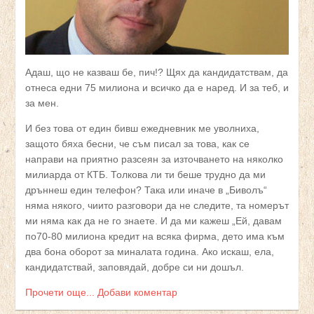
Адаш, що не казваш бе, пич!? Щях да кандидатствам, да
отнеса едни 75 милиона и всичко да е наред. И за теб, и
за мен.
И без това от един бивш ежедневник ме уволниха,
защото бяха бесни, че съм писал за това, как се
направи на приятно разсеян за източването на няколко
милиарда от КТБ. Толкова ли ти беше трудно да ми
дръннеш един телефон? Така или иначе в „Биволъ“
няма някого, чиито разговори да не следите, та номерът
ми няма как да не го знаете. И да ми кажеш „Ей, давам
по70-80 милиона кредит на всяка фирма, дето има към
два бона оборот за миналата година. Ако искаш, ела,
кандидатствай, заповядай, добре си ни дошъл.
Прочети още...
Добави коментар