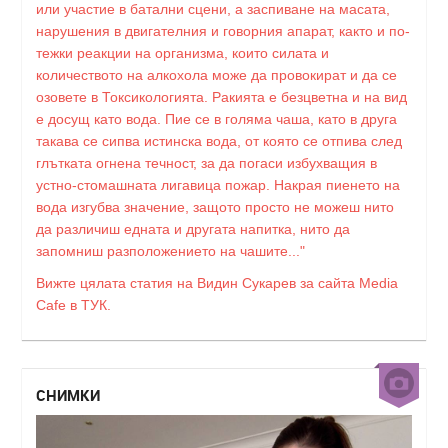
или участие в батални сцени, а заспиване на масата,
нарушения в двигателния и говорния апарат, както и по-
тежки реакции на организма, които силата и
количеството на алкохола може да провокират и да се
озовете в Токсикологията. Ракията е безцветна и на вид
е досущ като вода. Пие се в голяма чаша, като в друга
такава се сипва истинска вода, от която се отпива след
глътката огнена течност, за да погаси избухващия в
устно-стомашната лигавица пожар. Накрая пиенето на
вода изгубва значение, защото просто не можеш нито
да различиш едната и другата напитка, нито да
запомниш разположението на чашите..."
Вижте цялата статия на Видин Сукарев за сайта Media
Cafe в ТУК.
СНИМКИ