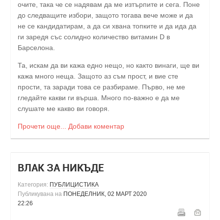
очите, така че се надявам да ме изтърпите и сега. Поне
до следващите избори, защото тогава вече може и да
не се кандидатирам, а да си хвана топките и да ида да
ги заредя със солидно количество витамин D в
Барселона.
Та, искам да ви кажа едно нещо, но както винаги, ще ви
кажа много неща. Защото аз съм прост, и вие сте
прости, та заради това се разбираме. Първо, не ме
гледайте какви ги върша. Много по-важно е да ме
слушате ме какво ви говоря.
Прочети още...
Добави коментар
ВЛАК ЗА НИКЪДЕ
Категория:
ПУБЛИЦИСТИКА
Публикувана на
ПОНЕДЕЛНИК, 02 МАРТ 2020
22:26