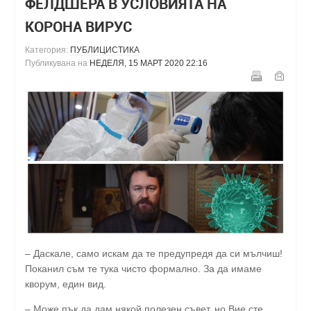
ФЕЛДШЕРА В УСЛОВИЯТА НА
КОРОНА ВИРУС
Категория:
ПУБЛИЦИСТИКА
Публикувана на
НЕДЕЛЯ, 15 МАРТ 2020 22:16
– Даскале, само искам да те предупредя да си мълчиш!
Поканил съм те тука чисто формално. За да имаме
кворум, един вид.
– Може пък да дам някой полезен съвет, но Вие сте