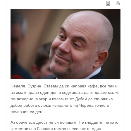
Неделя. Сутрин. Ставам да си направя кафе, все пак и
аз имам право един ден в седмицата да го давам малко
по-лежерно, макар и колегите от Дубай да свършиха
добра работа с локализирането на Черепа точно в
почивния си ден.
Аз обаче всъщност не си почивам. Не гледайте, че като
заместник на Главния нямах внесен нито един