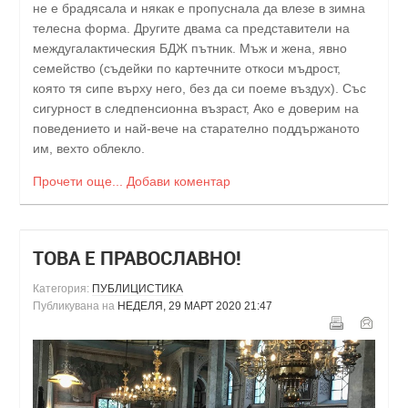
не е брадясала и някак е пропуснала да влезе в зимна
телесна форма. Другите двама са представители на
междугалактическия БДЖ пътник. Мъж и жена, явно
семейство (съдейки по картечните откоси мъдрост,
която тя сипе върху него, без да си поеме въздух). Със
сигурност в следпенсионна възраст, Ако е доверим на
поведението и най-вече на старателно поддържаното
им, вехто облекло.
Прочети още...
Добави коментар
ТОВА Е ПРАВОСЛАВНО!
Категория:
ПУБЛИЦИСТИКА
Публикувана на
НЕДЕЛЯ, 29 МАРТ 2020 21:47