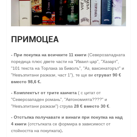
ПРИМОЦЕА
-
При покупка на всичките 11 книги
(Северозападната
поредица плюс двете части на "Иваил цар", "Хазарт",
"101 текста на Торлака за Биволъ", "Аз, ваксинаторът" и
"Невъзпитани разкази, част 1"), те ще ви
струват 90 €
вместо 98,6 €.
- Комплектът от трите канчета
( с цитат от
"Северозападен романь", "Автономията????" и
"Невъзпитани разкази") струва
28
€
вместо 30
€
.
-
Отстъпка получавате и винаги при покупка на над
4 книги
(отстъпката се формира в зависимост от
стойността на покупката)
.