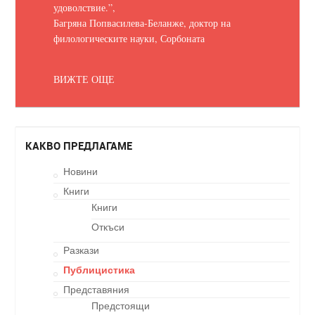
удоволствие.
”,
Багряна Попвасилева-Беланже, доктор на
филологическите науки, Сорбоната
ВИЖТЕ ОЩЕ
КАКВО ПРЕДЛАГАМЕ
Новини
Книги
Книги
Откъси
Разкази
Публицистика
Представяния
Предстоящи