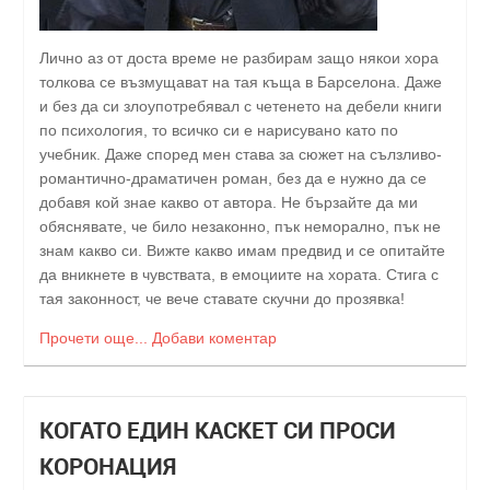
Лично аз от доста време не разбирам защо някои хора
толкова се възмущават на тая къща в Барселона. Даже
и без да си злоупотребявал с четенето на дебели книги
по психология, то всичко си е нарисувано като по
учебник. Даже според мен става за сюжет на сълзливо-
романтично-драматичен роман, без да е нужно да се
добавя кой знае какво от автора. Не бързайте да ми
обяснявате, че било незаконно, пък неморално, пък не
знам какво си. Вижте какво имам предвид и се опитайте
да вникнете в чувствата, в емоциите на хората. Стига с
тая законност, че вече ставате скучни до прозявка!
Прочети още...
Добави коментар
КОГАТО ЕДИН КАСКЕТ СИ ПРОСИ
КОРОНАЦИЯ