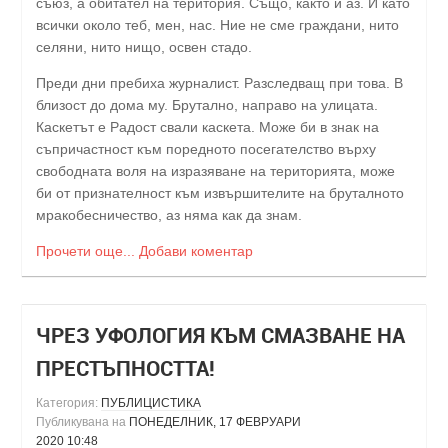
съюз, а обитател на територия. Също, както и аз. И като
всички около теб, мен, нас. Ние не сме граждани, нито
селяни, нито нищо, освен стадо.
Преди дни пребиха журналист. Разследващ при това. В
близост до дома му. Брутално, направо на улицата.
Каскетът е Радост свали каскета. Може би в знак на
съпричастност към поредното посегателство върху
свободната воля на изразяване на територията, може
би от признателност към извършителите на бруталното
мракобесничество, аз няма как да знам.
Прочети още...
Добави коментар
ЧРЕЗ УФОЛОГИЯ КЪМ СМАЗВАНЕ НА
ПРЕСТЪПНОСТТА!
Категория:
ПУБЛИЦИСТИКА
Публикувана на
ПОНЕДЕЛНИК, 17 ФЕВРУАРИ
2020 10:48