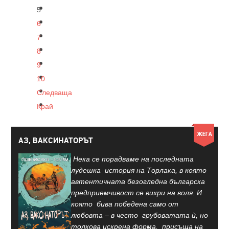
5
6
7
8
9
10
Следваща
Край
АЗ, ВАКСИНАТОРЪТ
Нека се порадваме на последната
лудешка история на Торлака, в която
автентичната безогледна българска
предприемчивост се вихри на воля. И
която бива победена само от
любовта – в често грубоватата ѝ, но
толкова искрена форма, присъща на