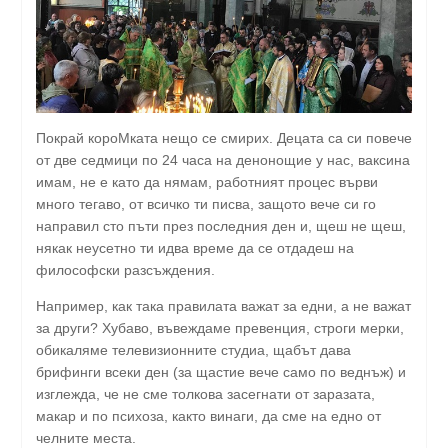
Покрай короМката нещо се смирих. Децата са си повече
от две седмици по 24 часа на денонощие у нас, ваксина
имам, не е като да нямам, работният процес върви
много тегаво, от всичко ти писва, защото вече си го
направил сто пъти през последния ден и, щеш не щеш,
някак неусетно ти идва време да се отдадеш на
философски разсъждения.
Например, как така правилата важат за едни, а не важат
за други? Хубаво, въвеждаме превенция, строги мерки,
обикаляме телевизионните студиа, щабът дава
брифинги всеки ден (за щастие вече само по веднъж) и
изглежда, че не сме толкова засегнати от заразата,
макар и по психоза, както винаги, да сме на едно от
челните места.