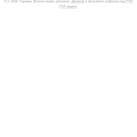
© © 2026 Торлака. Всички права запазени.
Джумла!
е безплатен софтуер под
ГНУ/
ГПЛ лиценз.