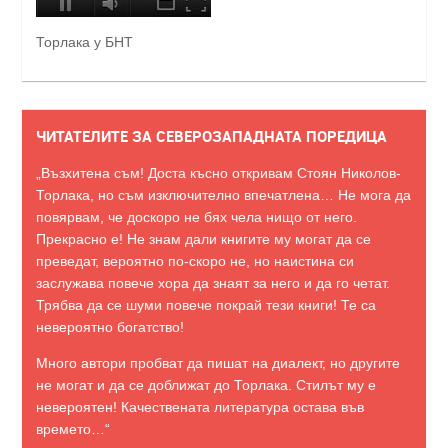
Торлака у БНТ
ЧИТАТЕЛИТЕ ЗА СЕВЕРОЗАПАДНАТА ПОРЕДИЦА
„Възхитена съм! Доста късно откривам Стоян Николов-
Торлака, но съм изключително впечатлена… Не мога да
повярвам, че доскоро не бях чела нищо от него.
Прекрасно е! Не знам дали книгите му могат да се
преведат, вероятно по-скоро не, но наистина си
заслужава повече хора да знаят за него и да го четат.
Трябва да се шуми повече покрай тези книги! Те са
невероятно богатство!
Много автори пробват да пишат на диалект, но другите
не могат и да се доближат до Торлака. Стилът му е
невероятен! Качествената литература остава във
времето…“