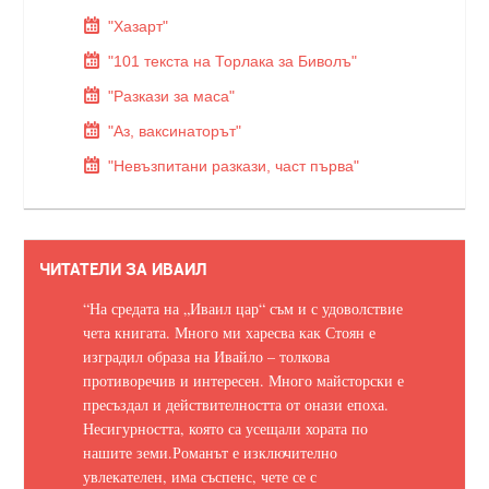
"Хазарт"
"101 текста на Торлака за Биволъ"
"Разкази за маса"
"Аз, ваксинаторът"
"Невъзпитани разкази, част първа"
ЧИТАТЕЛИ ЗА ИВАИЛ
“На средата на „Иваил цар“ съм и с удоволствие
чета книгата. Много ми харесва как Стоян е
изградил образа на Ивайло – толкова
противоречив и интересен. Много майсторски е
пресъздал и действителността от онази епоха.
Несигурността, която са усещали хората по
нашите земи.
Романът е изключително
увлекателен, има съспенс, чете се с