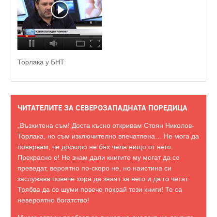
Торлака у БНТ
ЧИТАТЕЛИТЕ ЗА СЕВЕРОЗАПАДНАТА ПОРЕДИЦА
„Възхитена съм! Доста късно откривам Стоян Николов-
Торлака, но съм изключително впечатлена… Не мога да
повярвам, че доскоро не бях чела нищо от него.
Прекрасно е! Не знам дали книгите му могат да се
преведат, вероятно по-скоро не, но наистина си
заслужава повече хора да знаят за него и да го четат.
Трябва да се шуми повече покрай тези книги! Те са
невероятно богатство!