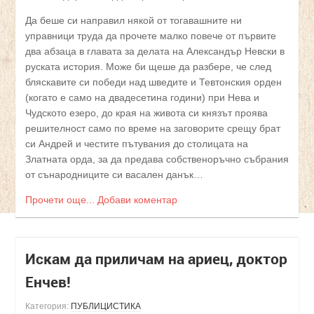
Да беше си направил някой от тогавашните ни
управници труда да прочете малко повече от първите
два абзаца в главата за делата на Александър Невски в
руската история. Може би щеше да разбере, че след
бляскавите си победи над шведите и Тевтонския орден
(когато е само на двадесетина години) при Нева и
Чудското езеро, до края на живота си князът проява
решителност само по време на заговорите срещу брат
си Андрей и честите пътувания до столицата на
Златната орда, за да предава собственоръчно събрания
от сънародниците си васален данък…
Прочети още...
Добави коментар
Искам да приличам на ариец, доктор
Енчев!
Категория:
ПУБЛИЦИСТИКА