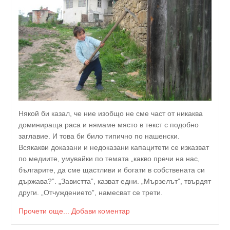
Някой би казал, че ние изобщо не сме част от никаква
доминираща раса и нямаме място в текст с подобно
заглавие. И това би било типично по нашенски.
Всякакви доказани и недоказани капацитети се изказват
по медиите, умувайки по темата „какво пречи на нас,
българите, да сме щастливи и богати в собствената си
държава?”. „Завистта”, казват едни. „Мързелът”, твърдят
други. „Отчуждението”, намесват се трети.
Прочети още...
Добави коментар