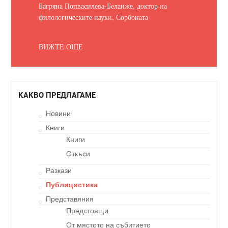
Багряна Попвасилева-Беланже, доктор на
филологическите науки, Сорбоната
ВИЖТЕ ОЩЕ
КАКВО ПРЕДЛАГАМЕ
Новини
Книги
Книги
Откъси
Разкази
Публицистика
Представяния
Предстоящи
От мястото на събитието