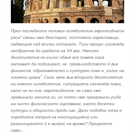
През последното половин хилядолетие европеидната
раса* сякаш има безспорно, постоянно нарастващо,
надмощие над всички останали. Този процес изглежда
необратим до средата на ХХ век. Няколко
десетилетия по-късно обаче все повече хора
започват да подозират, че превъзходството й във
финансов, образователен и културен план е „колос на
глинени крака”. Сега, вече във второто десетилетие
на новото хилядолетие, ситуацията изглежда така,
като че ли ние, европеидните, не само сме
преминали зенита си, но почти сме прекрачили ръба
на чисто физическото оцеляване, както десетки
култури и общности преди нас. Дали подобна теза е
поредната теория на конспирацията или
реализирането й е въпрос на време? Преценете
сами…