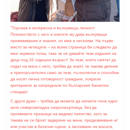
"Торлака е интересна и вълнуваща личност.
Познанството с него и книгите му дава вълнуващи
преживявания и знания, но има и негативи. На първо
място за четящите – на всяка страница би следвало да
има червена точка, така че не давайте тези издания на
деца под 16 годишна възраст! За тези, които смятат да
сядат на маса с него, трябва да знаят, че такова деяние
е препоръчително само за тези, пълнолетни и способни
да носят лична отговорност граждани, покрили
критериите за напреднали по българския банкетен
стандарт.
С други думи – трябва да можете да изпиете поне едно
кило северозападна скоросмъртница, без да
проявявате признаци на видимо пиянство, като за
такива не се броят задиряне на жени, предизвикване и/
или участие в батални сцени, а заспиване на масата,