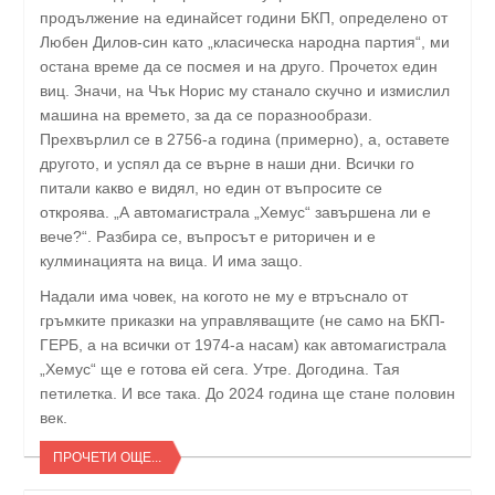
продължение на единайсет години БКП, определено от
Любен Дилов-син като „класическа народна партия“, ми
остана време да се посмея и на друго. Прочетох един
виц. Значи, на Чък Норис му станало скучно и измислил
машина на времето, за да се поразнообрази.
Прехвърлил се в 2756-а година (примерно), а, оставете
другото, и успял да се върне в наши дни. Всички го
питали какво е видял, но един от въпросите се
откроява. „А автомагистрала „Хемус“ завършена ли е
вече?“. Разбира се, въпросът е риторичен и е
кулминацията на вица. И има защо.
Надали има човек, на когото не му е втръснало от
гръмките приказки на управляващите (не само на БКП-
ГЕРБ, а на всички от 1974-а насам) как автомагистрала
„Хемус“ ще е готова ей сега. Утре. Догодина. Тая
петилетка. И все така. До 2024 година ще стане половин
век.
ПРОЧЕТИ ОЩЕ...