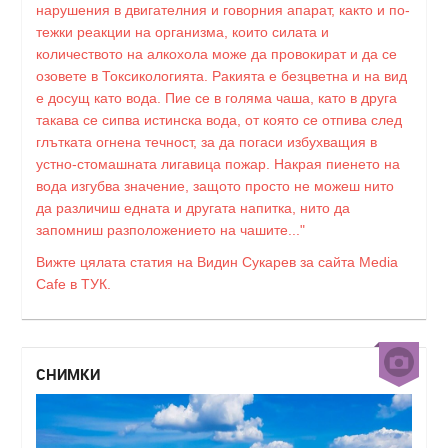
нарушения в двигателния и говорния апарат, както и по-
тежки реакции на организма, които силата и
количеството на алкохола може да провокират и да се
озовете в Токсикологията. Ракията е безцветна и на вид
е досущ като вода. Пие се в голяма чаша, като в друга
такава се сипва истинска вода, от която се отпива след
глътката огнена течност, за да погаси избухващия в
устно-стомашната лигавица пожар. Накрая пиенето на
вода изгубва значение, защото просто не можеш нито
да различиш едната и другата напитка, нито да
запомниш разположението на чашите..."
Вижте цялата статия на Видин Сукарев за сайта Media
Cafe в ТУК.
СНИМКИ