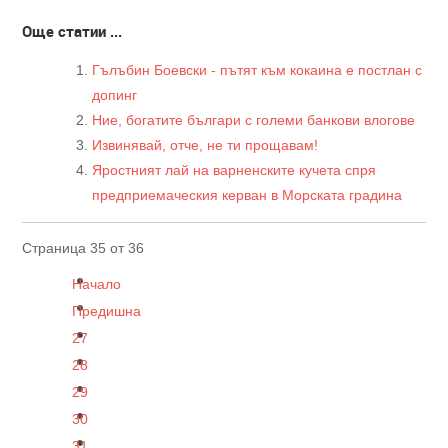
Още статии ...
Гълъбин Боевски - пътят към кокаина е постлан с
допинг
Ние, богатите българи с големи банкови влогове
Извинявай, отче, не ти прощавам!
Яростният лай на варненските кучета спря
предприемаческия керван в Морската градина
Страница 35 от 36
Начало
Предишна
27
28
29
30
31