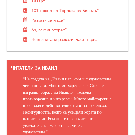
"Хазарт"
"101 текста на Торлака за Биволъ"
"Разкази за маса"
"Аз, ваксинаторът"
"Невъзпитани разкази, част първа"
ЧИТАТЕЛИ ЗА ИВАИЛ
“На средата на „Иваил цар“ съм и с удоволствие
чета книгата. Много ми харесва как Стоян е
изградил образа на Ивайло – толкова
противоречив и интересен. Много майсторски е
пресъздал и действителността от онази епоха.
Несигурността, която са усещали хората по
нашите земи.
Романът е изключително
увлекателен, има съспенс, чете се с
удоволствие.
”,