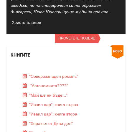
шведски, не на специфичния си неподражаем
български, Юнас Юнасон щеше му диша прахта.
Христо Блажев
ПРОЧЕТЕТЕ ПОВЕЧЕ
КНИГИТЕ
"Северозападен романь"
"Автономията????"
"Май ше ни бъде..."
"Иваил цар", книга първа
"Иваил цар", книга втора
"Херакъл от Диви дол"