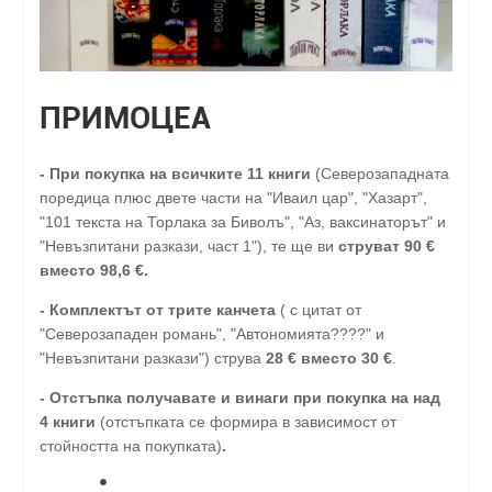
ПРИМОЦЕА
-
При покупка на всичките 11 книги
(Северозападната
поредица плюс двете части на "Иваил цар", "Хазарт",
"101 текста на Торлака за Биволъ", "Аз, ваксинаторът" и
"Невъзпитани разкази, част 1"), те ще ви
струват 90 €
вместо 98,6 €.
- Комплектът от трите канчета
( с цитат от
"Северозападен романь", "Автономията????" и
"Невъзпитани разкази") струва
28
€
вместо 30
€
.
-
Отстъпка получавате и винаги при покупка на над
4 книги
(отстъпката се формира в зависимост от
стойността на покупката)
.