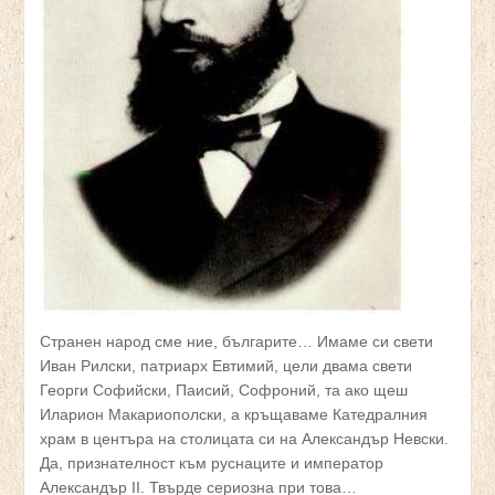
Странен народ сме ние, българите… Имаме си свети
Иван Рилски, патриарх Евтимий, цели двама свети
Георги Софийски, Паисий, Софроний, та ако щеш
Иларион Макариополски, а кръщаваме Катедралния
храм в центъра на столицата си на Александър Невски.
Да, признателност към руснаците и император
Александър II. Твърде сериозна при това…