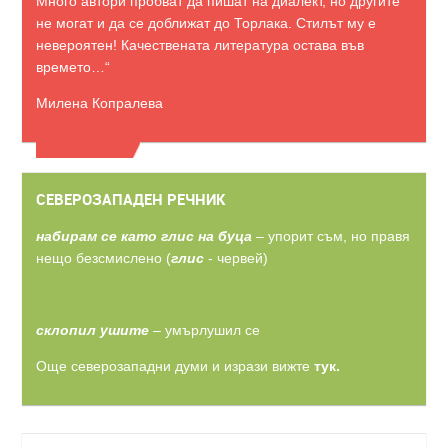
Много автори пробват да пишат на диалект, но другите
не могат и да се доближат до Торлака. Стилът му е
невероятен! Качествената литература остава във
времето…“
Милена Копралева
ВИЖТЕ ОЩЕ
СЕВЕРОЗАПАДЕН РЕЧНИК
набирам се като глис на буца
– упорит съм, но правя
нещо безсмислено (
глис
- червей)
склопил ушите
– умърлушил се
Още северозападни думи и изрази вижте
тук.