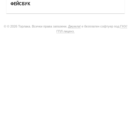
ФЕЙСБУК
© © 2026 Торлака. Всички права запазени.
Джумла!
е безплатен софтуер под
ГНУ/
ГПЛ лиценз.