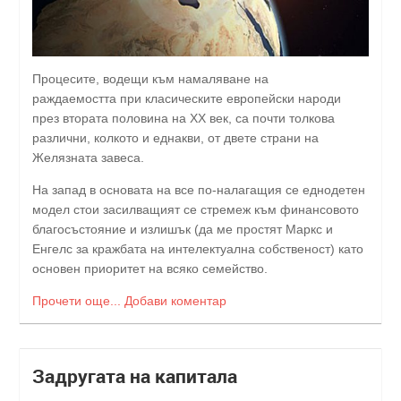
Процесите, водещи към намаляване на
раждаемостта при класическите европейски народи
през втората половина на ХХ век, са почти толкова
различни, колкото и еднакви, от двете страни на
Желязната завеса.
На запад в основата на все по-налагащия се еднодетен
модел стои засилващият се стремеж към финансовото
благосъстояние и излишък (да ме простят Маркс и
Енгелс за кражбата на интелектуална собственост) като
основен приоритет на всяко семейство.
Прочети още...
Добави коментар
Задругата на капитала