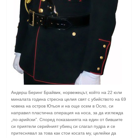
Андерш Беринг Брайвик, норвежецът, който на 22 юли
миналата година стресна целия свят с убийството на 69
човека на остров Ютьоя и на още осем в Осло, си
направил пластична операция на носа, за да изглежда
„по-арийски”. Според показанията на един от бившите
си приятели серийният убиец си слагал пудра и се
притеснявал за това как стои косата му, целейки да