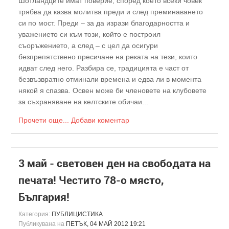
Шотландците имат поверие, според което всеки човек
трябва да казва молитва преди и след преминаването
си по мост. Преди – за да изрази благодарността и
уважението си към този, който е построил
съоръжението, а след – с цел да осигури
безпрепятствено пресичане на реката на тези, които
идват след него. Разбира се, традицията е част от
безвъзвратно отминали времена и едва ли в момента
някой я спазва. Освен може би членовете на клубовете
за съхраняване на келтските обичаи...
Прочети още...
Добави коментар
3 май - световен ден на свободата на
печата! Честито 78-о място,
България!
Категория:
ПУБЛИЦИСТИКА
Публикувана на
ПЕТЪК, 04 МАЙ 2012 19:21