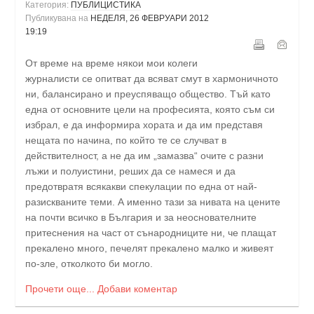
Категория:
ПУБЛИЦИСТИКА
Публикувана на
НЕДЕЛЯ, 26 ФЕВРУАРИ 2012
19:19
От време на време някои мои колеги
журналисти се опитват да всяват смут в хармоничното
ни, балансирано и преуспяващо общество. Тъй като
една от основните цели на професията, която съм си
избрал, е да информира хората и да им представя
нещата по начина, по който те се случват в
действителност, а не да им „замазва“ очите с разни
лъжи и полуистини, реших да се намеся и да
предотвратя всякакви спекулации по една от най-
разискваните теми. А именно тази за нивата на цените
на почти всичко в България и за неоснователните
притеснения на част от сънародниците ни, че плащат
прекалено много, печелят прекалено малко и живеят
по-зле, отколкото би могло.
Прочети още...
Добави коментар